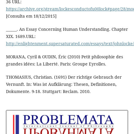
36 URL:
https://archive.org/stream/lockesconductofu00lock#page/28/m
[Consulta em 18/12/2015]
______. An Essay Concerning Human Understanding. Chapter
XIX. 1689.URL:
http://enlightenment.supersaturated.com/essays/text/johnlock
MORANA, Cyril & OUDIN, Éric (2010) Petit philosophie des
grandes idées: La Liberté. Paris: Groupe Eyrolles.
THOMASIUS, Christian. (1691) Der richtige Gebrauch der
Vernunft. In: Was ist Aufklärung: Thesen, Definitionen,
Dokumente. 9-18. Stuttgart: Reclam. 2010.