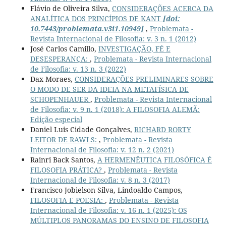
Flávio de Oliveira Silva,
CONSIDERAÇÕES ACERCA DA
ANALÍTICA DOS PRINCÍPIOS DE KANT
[doi:
10.7443/problemata.v3i1.10949]
,
Problemata -
Revista Internacional de Filosofia: v. 3 n. 1 (2012)
José Carlos Camillo,
INVESTIGAÇÃO, FÉ E
DESESPERANÇA:
,
Problemata - Revista Internacional
de Filosofia: v. 13 n. 3 (2022)
Dax Moraes,
CONSIDERAÇÕES PRELIMINARES SOBRE
O MODO DE SER DA IDEIA NA METAFÍSICA DE
SCHOPENHAUER
,
Problemata - Revista Internacional
de Filosofia: v. 9 n. 1 (2018): A FILOSOFIA ALEMÃ:
Edição especial
Daniel Luis Cidade Gonçalves,
RICHARD RORTY
LEITOR DE RAWLS:
,
Problemata - Revista
Internacional de Filosofia: v. 12 n. 2 (2021)
Rainri Back Santos,
A HERMENÊUTICA FILOSÓFICA É
FILOSOFIA PRÁTICA?
,
Problemata - Revista
Internacional de Filosofia: v. 8 n. 3 (2017)
Francisco Jobielson Silva, Lindoaldo Campos,
FILOSOFIA E POESIA:
,
Problemata - Revista
Internacional de Filosofia: v. 16 n. 1 (2025): OS
MÚLTIPLOS PANORAMAS DO ENSINO DE FILOSOFIA