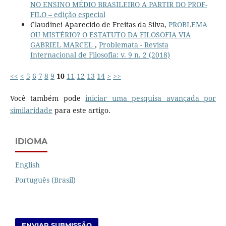
NO ENSINO MÉDIO BRASILEIRO A PARTIR DO PROF-
FILO – edição especial
Claudinei Aparecido de Freitas da Silva,
PROBLEMA
OU MISTÉRIO? O ESTATUTO DA FILOSOFIA VIA
GABRIEL MARCEL
,
Problemata - Revista
Internacional de Filosofia: v. 9 n. 2 (2018)
<<
<
5
6
7
8
9
10
11
12
13
14
>
>>
Você também pode
iniciar uma pesquisa avançada por
similaridade
para este artigo.
IDIOMA
English
Português (Brasil)
ENVIAR SUBMISSÃO