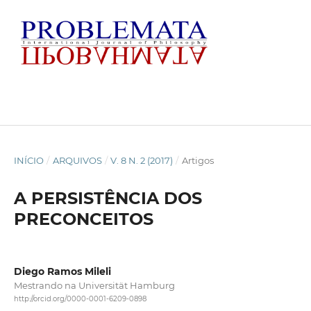
INÍCIO
/
ARQUIVOS
/
V. 8 N. 2 (2017)
/
Artigos
A PERSISTÊNCIA DOS
PRECONCEITOS
Diego Ramos Mileli
Mestrando na Universität Hamburg
http://orcid.org/0000-0001-6209-0898