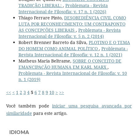
TRADIÇÃO LIBERAL:
,
Problemata - Revista
Internacional de Filosofia: v. 17 n. 1 (2026)
Thiago Ferrare Pinto,
DESOBEDIÊNCIA CIVIL COMO
LUTA POR RECONHECIMENTO: UM CONTRAPONTO
ÀS CONCEPÇÕES LIBERAIS
,
Problemata - Revista
Internacional de Filosofia: v. 5 n. 2 (2014)
Robert Brenner Barreto da Silva,
PLOTINO E O TEMA
DO HOMEM COMO ANIMAL POLÍTICO
,
Problemata -
Revista Internacional de Filosofia: v. 12 n. 1 (2021)
Matheus Maria Beltrame,
SOBRE O CONCEITO DE
EMANCIPAÇÃO HUMANA EM KARL MARX
,
Problemata - Revista Internacional de Filosofia: v. 10
n. 1 (2019)
<<
<
1
2
3
4
5
6
7
8
9
10
>
>>
Você também pode
iniciar uma pesquisa avançada por
similaridade
para este artigo.
IDIOMA