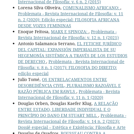
Internacional de Filosofia: v. 6 n. 2 (2015)
Lorena Silva Oliveira,
COMUNALISMO AFRICANO:
,
Problemata - Revista Internacional de Filosofia: v. 11
n. 2 (2020): Edição especial: FILOSOFIA AFRICANA
DESDE VOZES FEMININAS
Enoque Feitosa,
MARX E SPINOZA:
,
Problemata -
Revista Internacional de Filosofia: v. 12 n. 1 (2021)
Antonio Salamanca Serrano,
EL FETICHE JURÍDICO
DEL CAPITAL: EXPANSIÓN IMPERIALISTA DE SU
HEGEMONÍA SISTÉMICA A TRAVÉS DE LOS ESTUDIOS
DE DERECHO
,
Problemata - Revista Internacional de
Filosofia: v. 8 n. 1 (2017): FILOSOFIA DO DIREITO:
edição especial
Julio Tomé,
OS ENTRELAÇAMENTOS ENTRE
DESOBEDIÊNCIA CIVIL, PLURALISMO RAZOÁVEL E
RAZÃO PÚBLICA EM RAWLS
,
Problemata - Revista
Internacional de Filosofia: v. 11 n. 1 (2020)
Douglas Orben, Douglas Kaefer Klug,
A RELAÇÃO
ENTRE ESTADO, LIBERDADE INDIVIDUAL E O
PRINCÍPIO DO DANO EM STUART MILL
,
Problemata -
Revista Internacional de Filosofia: v. 14 n. 2 (2023):
Dossiê especial – Estética e Existência: Filosofia e Arte
Douglas de Quadros,
ROUSSEAU CONTRA A