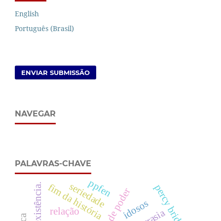
English
Português (Brasil)
ENVIAR SUBMISSÃO
NAVEGAR
PALAVRAS-CHAVE
ppfen
seriedade
existência.
fim da história
percy bridgman
vontade de poder
idosos
relação
acrasia