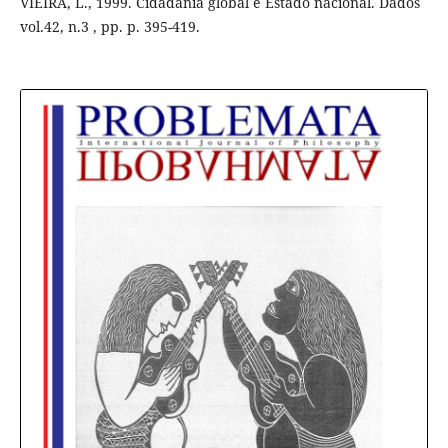
VIEIRA, L., 1999. Cidadania global e Estado nacional. Dados
vol.42, n.3 , pp. p. 395-419.