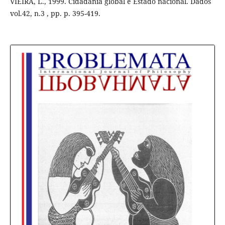
VIEIRA, L., 1999. Cidadania global e Estado nacional. Dados
vol.42, n.3 , pp. p. 395-419.