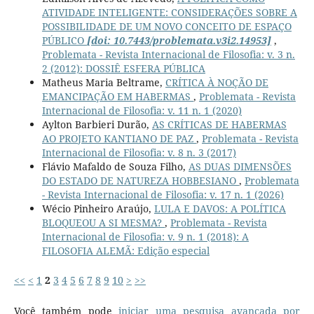
ATIVIDADE INTELIGENTE: CONSIDERAÇÕES SOBRE A
POSSIBILIDADE DE UM NOVO CONCEITO DE ESPAÇO
PÚBLICO
[doi: 10.7443/problemata.v3i2.14953]
,
Problemata - Revista Internacional de Filosofia: v. 3 n.
2 (2012): DOSSIÊ ESFERA PÚBLICA
Matheus Maria Beltrame,
CRÍTICA À NOÇÃO DE
EMANCIPAÇÃO EM HABERMAS
,
Problemata - Revista
Internacional de Filosofia: v. 11 n. 1 (2020)
Aylton Barbieri Durão,
AS CRÍTICAS DE HABERMAS
AO PROJETO KANTIANO DE PAZ
,
Problemata - Revista
Internacional de Filosofia: v. 8 n. 3 (2017)
Flávio Mafaldo de Souza Filho,
AS DUAS DIMENSÕES
DO ESTADO DE NATUREZA HOBBESIANO
,
Problemata
- Revista Internacional de Filosofia: v. 17 n. 1 (2026)
Wécio Pinheiro Araújo,
LULA E DAVOS: A POLÍTICA
BLOQUEOU A SI MESMA?
,
Problemata - Revista
Internacional de Filosofia: v. 9 n. 1 (2018): A
FILOSOFIA ALEMÃ: Edição especial
<<
<
1
2
3
4
5
6
7
8
9
10
>
>>
Você também pode
iniciar uma pesquisa avançada por