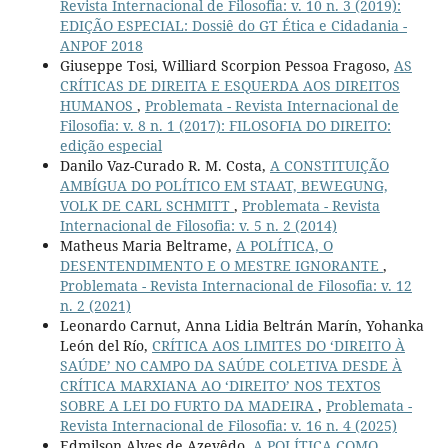
Revista Internacional de Filosofia: v. 10 n. 3 (2019):
EDIÇÃO ESPECIAL: Dossiê do GT Ética e Cidadania -
ANPOF 2018
Giuseppe Tosi, Williard Scorpion Pessoa Fragoso,
AS
CRÍTICAS DE DIREITA E ESQUERDA AOS DIREITOS
HUMANOS
,
Problemata - Revista Internacional de
Filosofia: v. 8 n. 1 (2017): FILOSOFIA DO DIREITO:
edição especial
Danilo Vaz-Curado R. M. Costa,
A CONSTITUIÇÃO
AMBÍGUA DO POLÍTICO EM STAAT, BEWEGUNG,
VOLK DE CARL SCHMITT
,
Problemata - Revista
Internacional de Filosofia: v. 5 n. 2 (2014)
Matheus Maria Beltrame,
A POLÍTICA, O
DESENTENDIMENTO E O MESTRE IGNORANTE
,
Problemata - Revista Internacional de Filosofia: v. 12
n. 2 (2021)
Leonardo Carnut, Anna Lidia Beltrán Marín, Yohanka
León del Río,
CRÍTICA AOS LIMITES DO ‘DIREITO À
SAÚDE’ NO CAMPO DA SAÚDE COLETIVA DESDE À
CRÍTICA MARXIANA AO ‘DIREITO’ NOS TEXTOS
SOBRE A LEI DO FURTO DA MADEIRA
,
Problemata -
Revista Internacional de Filosofia: v. 16 n. 4 (2025)
Edmilson Alves de Azevêdo,
A POLÍTICA COMO