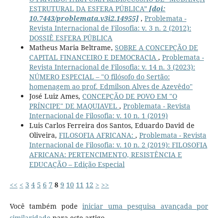
ESTRUTURAL DA ESFERA PÚBLICA”
[doi:
10.7443/problemata.v3i2.14955]
,
Problemata -
Revista Internacional de Filosofia: v. 3 n. 2 (2012):
DOSSIÊ ESFERA PÚBLICA
Matheus Maria Beltrame,
SOBRE A CONCEPÇÃO DE
CAPITAL FINANCEIRO E DEMOCRACIA
,
Problemata -
Revista Internacional de Filosofia: v. 14 n. 3 (2023):
NÚMERO ESPECIAL – "O filósofo do Sertão:
homenagem ao prof. Edmilson Alves de Azevêdo"
José Luiz Ames,
CONCEPÇÃO DE POVO EM "O
PRÍNCIPE" DE MAQUIAVEL
,
Problemata - Revista
Internacional de Filosofia: v. 10 n. 1 (2019)
Luis Carlos Ferreira dos Santos, Eduardo David de
Oliveira,
FILOSOFIA AFRICANA:
,
Problemata - Revista
Internacional de Filosofia: v. 10 n. 2 (2019): FILOSOFIA
AFRICANA: PERTENCIMENTO, RESISTÊNCIA E
EDUCAÇÃO – Edição Especial
<<
<
3
4
5
6
7
8
9
10
11
12
>
>>
Você também pode
iniciar uma pesquisa avançada por
similaridade
para este artigo.