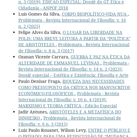
n. 3 (2019): EDIÇÃO ESPECIAL: Dossiê do GT Ética e
Cidadania - ANPOF 2018
Luís Gomes da Silva,
CORPO BIOPOLÍTICO-VIDA NUA
,
Problemata - Revista Internacional de Filosofia: v. 16
n. 2 (2025)
Felipe Alves da Silva,
O LUGAR DA LIBERDADE NA
POLIS: UMA BREVE LEITURA A PARTIR DA “POLÍTICA”
DE ARISTÓTELES
,
Problemata - Revista Internacional
de Filosofia: v. 8 n. 3 (2017)
Ozanan Vicente Carrara,
GUERRA E PAZ NA ÉTICA DA
ALTERIDADE DE EMMANUEL LÉVINAS
,
Problemata -
Revista Internacional de Filosofia: v. 14 n. 2 (2023):
Dossiê especial – Estética e Existência: Filosofia e Arte
Paulo Denisar Fraga,
RIQUEZA DAS NECESSIDADES
COMO PRESSUPOSTO DA CRÍTICA NOS MANUSCRITOS
ECONÔMICO-FILOSÓFICOS
,
Problemata - Revista
Internacional de Filosofia: v. 10 n. 4 (2019):
MARXISMO E TEORIA CRÍTICA - Edição Especial
Jadir Antunes,
ARISTÓTELES E A METAFÍSICA DO
DINHEIRO
,
Problemata - Revista Internacional de
Filosofia: v. 6 n. 3 (2015)
Luiz Paulo Rouanet, Wilson Levy,
ENTRE O PÚBLICO E
O PRIVADO: PARA UMA REDISCUSSÃO DE “MUDANÇA