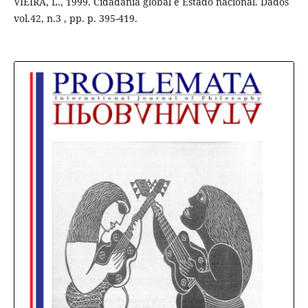
VIEIRA, L., 1999. Cidadania global e Estado nacional. Dados
vol.42, n.3 , pp. p. 395-419.