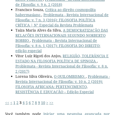
de Filosofia: v. 9 n. 2 (2018)
Francisco Souza,
Crítica ao direito cosmopolita
habermasiano
,
Problemata - Revista Internacional de
Filosofia: v. 7 n. 3 (2016): FILOSOFIA POLÍTICA
CRÍTICA | N° Especial da Revista Problemata
Taíza Maria Alves da Silva,
A DEMOCRATIZAÇÃO DAS
RELAÇÕES INTERNACIONAIS SEGUNDO NORBERTO
BOBBIO
,
Problemata - Revista Internacional de
Filosofia: v. 8 n. 1 (2017): FILOSOFIA DO DIREITO:
edição especial
Vitor Luiz Rigoti dos Anjos,
RELIGIÃO, TOLERÂNCIA E
ESTADO NA FILOSOFIA POLÍTICA DE SPINOZA
,
Problemata - Revista Internacional de Filosofia: v. 8 n.
2 (2017)
Lorena Silva Oliveira,
O QUILOMBISMO:
,
Problemata -
Revista Internacional de Filosofia: v. 10 n. 2 (2019):
FILOSOFIA AFRICANA: PERTENCIMENTO,
RESISTÊNCIA E EDUCAÇÃO – Edição Especial
<<
<
1
2
3
4
5
6
7
8
9
10
>
>>
Você também pode
iniciar uma pesquisa avançada por