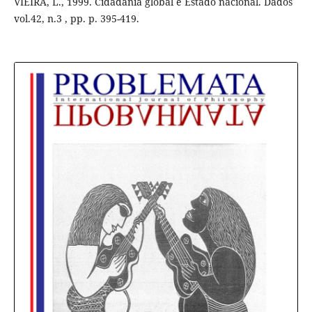
VIEIRA, L., 1999. Cidadania global e Estado nacional. Dados
vol.42, n.3 , pp. p. 395-419.