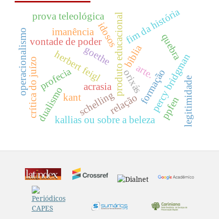
fim da história
prova teleológica
produto educacional
idosos
imanência
operacionalismo
quebra
vontade de poder
bíblia
goethe
herbert feigl
percy bridgman
crítica do juízo
arte.
profecia
formação
orixás
legitimidade
acrasia
dualismo
schelling
kant
relação
ppfen
kallias ou sobre a beleza