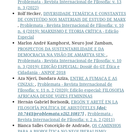
Problemata - Revista Internacional de Filosofia: v. 13
n. 3 (2022)
Rolf Hecker,
DIVERSIDADE TEMÁTICA E CONSTANTES
DE CONTEÚDO NOS MATERIAIS DE ESTUDO DE MARX
,
Problemata - Revista Internacional de Filosofia: v. 10
n. 4 (2019): MARXISMO E TEORIA CRÍTICA - Edição
Especial
Marlon André Kamphorst, Neuro José Zambam,
PROSPECTOS DA SUSTENTABILIDADE E DA
DEMOCRACIA NA VISÃO DE AMARTYA SEN:
,
Problemata - Revista Internacional de Filosofia: v. 10
n. 3 (2019): EDIÇÃO ESPECIAL: Dossiê do GT Ética e
Cidadania - ANPOF 2018
Aza Njeri, Dandara Aziza,
ENTRE A FUMAÇA E AS
CINZAS:
,
Problemata - Revista Internacional de
Filosofia: v. 11 n. 2 (2020): Edição especial: FILOSOFIA
AFRICANA DESDE VOZES FEMININAS
Hernán Gabriel Borisonik,
ERGÓN Y ARETÉ EN LA
FILOSOFÍA POLÍTICA DE ARISTÓTELES
[doi:
10.7443/problemata.v2i2.10817]
,
Problemata -
Revista Internacional de Filosofia: v. 2 n. 2 (2011)
Bianca Salles Conceição de Andrade,
OS CAMINHOS
PARA A BIOPOLÍTICA NO NEOLIBERALISMO:
,