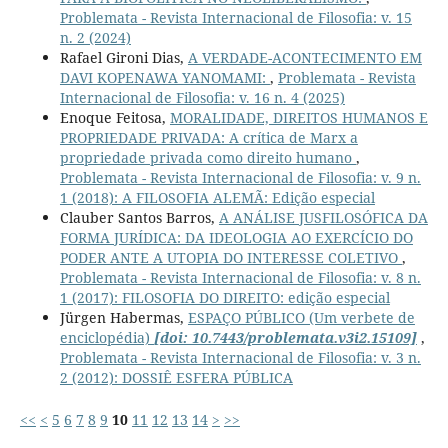
Problemata - Revista Internacional de Filosofia: v. 15
n. 2 (2024)
Rafael Gironi Dias,
A VERDADE-ACONTECIMENTO EM
DAVI KOPENAWA YANOMAMI:
,
Problemata - Revista
Internacional de Filosofia: v. 16 n. 4 (2025)
Enoque Feitosa,
MORALIDADE, DIREITOS HUMANOS E
PROPRIEDADE PRIVADA: A crítica de Marx a
propriedade privada como direito humano
,
Problemata - Revista Internacional de Filosofia: v. 9 n.
1 (2018): A FILOSOFIA ALEMÃ: Edição especial
Clauber Santos Barros,
A ANÁLISE JUSFILOSÓFICA DA
FORMA JURÍDICA: DA IDEOLOGIA AO EXERCÍCIO DO
PODER ANTE A UTOPIA DO INTERESSE COLETIVO
,
Problemata - Revista Internacional de Filosofia: v. 8 n.
1 (2017): FILOSOFIA DO DIREITO: edição especial
Jürgen Habermas,
ESPAÇO PÚBLICO (Um verbete de
enciclopédia)
[doi: 10.7443/problemata.v3i2.15109]
,
Problemata - Revista Internacional de Filosofia: v. 3 n.
2 (2012): DOSSIÊ ESFERA PÚBLICA
<<
<
5
6
7
8
9
10
11
12
13
14
>
>>