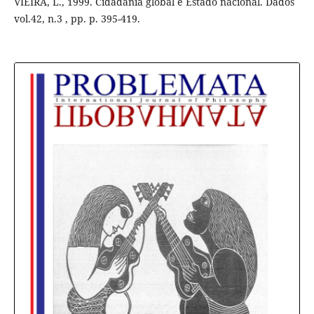
VIEIRA, L., 1999. Cidadania global e Estado nacional. Dados
vol.42, n.3 , pp. p. 395-419.