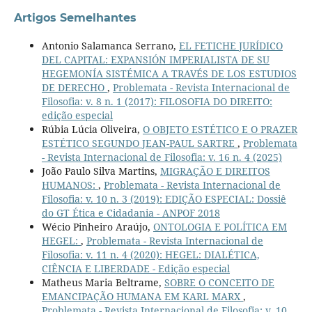
Artigos Semelhantes
Antonio Salamanca Serrano,
EL FETICHE JURÍDICO
DEL CAPITAL: EXPANSIÓN IMPERIALISTA DE SU
HEGEMONÍA SISTÉMICA A TRAVÉS DE LOS ESTUDIOS
DE DERECHO
,
Problemata - Revista Internacional de
Filosofia: v. 8 n. 1 (2017): FILOSOFIA DO DIREITO:
edição especial
Rúbia Lúcia Oliveira,
O OBJETO ESTÉTICO E O PRAZER
ESTÉTICO SEGUNDO JEAN-PAUL SARTRE
,
Problemata
- Revista Internacional de Filosofia: v. 16 n. 4 (2025)
João Paulo Silva Martins,
MIGRAÇÃO E DIREITOS
HUMANOS:
,
Problemata - Revista Internacional de
Filosofia: v. 10 n. 3 (2019): EDIÇÃO ESPECIAL: Dossiê
do GT Ética e Cidadania - ANPOF 2018
Wécio Pinheiro Araújo,
ONTOLOGIA E POLÍTICA EM
HEGEL:
,
Problemata - Revista Internacional de
Filosofia: v. 11 n. 4 (2020): HEGEL: DIALÉTICA,
CIÊNCIA E LIBERDADE - Edição especial
Matheus Maria Beltrame,
SOBRE O CONCEITO DE
EMANCIPAÇÃO HUMANA EM KARL MARX
,
Problemata - Revista Internacional de Filosofia: v. 10