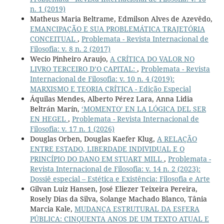
n. 1 (2019)
Matheus Maria Beltrame, Edmilson Alves de Azevêdo,
EMANCIPAÇÃO E SUA PROBLEMÁTICA TRAJETÓRIA
CONCEITUAL
,
Problemata - Revista Internacional de
Filosofia: v. 8 n. 2 (2017)
Wecio Pinheiro Araujo,
A CRÍTICA DO VALOR NO
LIVRO TERCEIRO D’O CAPITAL:
,
Problemata - Revista
Internacional de Filosofia: v. 10 n. 4 (2019):
MARXISMO E TEORIA CRÍTICA - Edição Especial
Áquilas Mendes, Alberto Pérez Lara, Anna Lidia
Beltrán Marín,
‘MOMENTO’ EN LA LÓGICA DEL SER
EN HEGEL
,
Problemata - Revista Internacional de
Filosofia: v. 17 n. 1 (2026)
Douglas Orben, Douglas Kaefer Klug,
A RELAÇÃO
ENTRE ESTADO, LIBERDADE INDIVIDUAL E O
PRINCÍPIO DO DANO EM STUART MILL
,
Problemata -
Revista Internacional de Filosofia: v. 14 n. 2 (2023):
Dossiê especial – Estética e Existência: Filosofia e Arte
Gilvan Luiz Hansen, José Eliezer Teixeira Pereira,
Rosely Dias da Silva, Solange Machado Blanco, Tânia
Marcia Kale,
MUDANÇA ESTRUTURAL DA ESFERA
PÚBLICA: CINQUENTA ANOS DE UM TEXTO ATUAL E