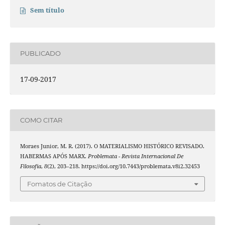
Sem título
PUBLICADO
17-09-2017
COMO CITAR
Moraes Junior, M. R. (2017). O MATERIALISMO HISTÓRICO REVISADO.
HABERMAS APÓS MARX.
Problemata - Revista Internacional De
Filosofia
,
8
(2), 203–218. https://doi.org/10.7443/problemata.v8i2.32453
Fomatos de Citação