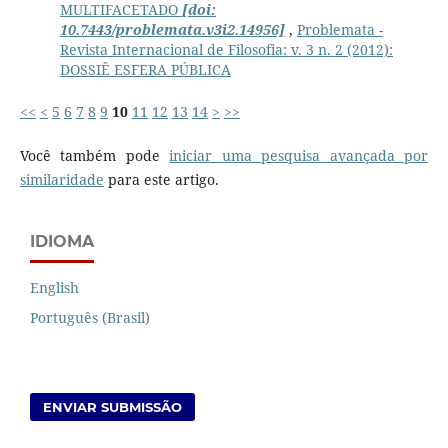
MULTIFACETADO
[doi:
10.7443/problemata.v3i2.14956]
,
Problemata -
Revista Internacional de Filosofia: v. 3 n. 2 (2012):
DOSSIÊ ESFERA PÚBLICA
<<
<
5
6
7
8
9
10
11
12
13
14
>
>>
Você também pode
iniciar uma pesquisa avançada por
similaridade
para este artigo.
IDIOMA
English
Português (Brasil)
ENVIAR SUBMISSÃO