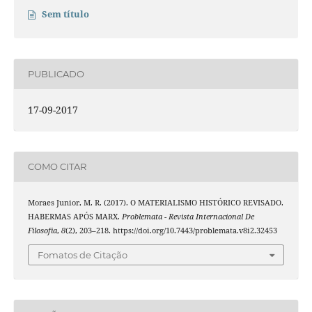
Sem título
PUBLICADO
17-09-2017
COMO CITAR
Moraes Junior, M. R. (2017). O MATERIALISMO HISTÓRICO REVISADO.
HABERMAS APÓS MARX.
Problemata - Revista Internacional De
Filosofia
,
8
(2), 203–218. https://doi.org/10.7443/problemata.v8i2.32453
Fomatos de Citação