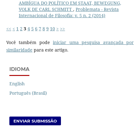
AMBÍGUA DO POLÍTICO EM STAAT, BEWEGUNG,
VOLK DE CARL SCHMITT
,
Problemata - Revista
Internacional de Filosofia: v. 5 n. 2 (2014)
<<
<
1
2
3
4
5
6
7
8
9
10
>
>>
Você também pode
iniciar uma pesquisa avançada por
similaridade
para este artigo.
IDIOMA
English
Português (Brasil)
ENVIAR SUBMISSÃO