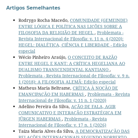
Artigos Semelhantes
Rodrygo Rocha Macedo,
COMUNIDADE (GEMEINDE)
ENTRE LÓGICA E POLÍTICA NAS LIÇÕES SOBRE A
FILOSOFIA DA RELIGIÃO DE HEGEL
,
Problemata -
Revista Internacional de Filosofia: v. 11 n. 4 (2020):
HEGEL: DIALÉTICA, CIÊNCIA E LIBERDADE - Edição
especial
Wécio Pinheiro Araújo,
O CONCEITO DE RAZÃO
ENTRE HEGEL E KANT: A CRÍTICA HEGELIANA AO
DUALISMO TRANSCENDENTAL KANTIANO
,
Problemata - Revista Internacional de Filosofia: v. 9 n.
1 (2018): A FILOSOFIA ALEMÃ: Edição especial
Matheus Maria Beltrame,
CRÍTICA À NOÇÃO DE
EMANCIPAÇÃO EM HABERMAS
,
Problemata - Revista
Internacional de Filosofia: v. 11 n. 1 (2020)
Adelino Pereira da Silva,
AÇÃO DE FALA, AGIR
COMUNICATIVO E INTERAÇÃO ESTRATÉGICA EM
JÜRGEN HABERMAS
,
Problemata - Revista
Internacional de Filosofia: v. 17 n. 1 (2026)
Taíza Maria Alves da Silva,
A DEMOCRATIZAÇÃO DAS
RELAÇÕES INTERNACIONAIS SEGUNDO NORBERTO