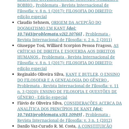
BOBBIO
,
Problemata - Revista Internacional de
Filosofia: v. 8 n. 1 (2017): FILOSOFIA DO DIREITO:
edição especial
Claudio Sehnem,
ORIGEM DA ACEPÇÃO DO
DOGMATISMO EM KANT
[doi:
10.7443/problemata.v2i2.10766]
,
Problemata -
Revista Internacional de Filosofia: v. 2 n. 2 (2011)
Giuseppe Tosi, Williard Scorpion Pessoa Fragoso,
AS
CRÍTICAS DE DIREITA E ESQUERDA AOS DIREITOS
HUMANOS
,
Problemata - Revista Internacional de
Filosofia: v. 8 n. 1 (2017): FILOSOFIA DO DIREITO:
edição especial
Reginaldo Oliveira Silva,
KANT E BUTLER, O ENSINO
DO FILOSOFAR E A GENEALOGIA DO GÊNERO
,
Problemata - Revista Internacional de Filosofia: v. 11
n. 3 (2020): ENSINO DE FILOSOFIA E QUESTÕES DE
GÊNERO - Edição especial
Flávio de Oliveira Silva,
CONSIDERAÇÕES ACERCA DA
ANALÍTICA DOS PRINCÍPIOS DE KANT
[doi:
10.7443/problemata.v3i1.10949]
,
Problemata -
Revista Internacional de Filosofia: v. 3 n. 1 (2012)
Danilo Vaz-Curado R. M. Costa,
A CONSTITUIÇÃO