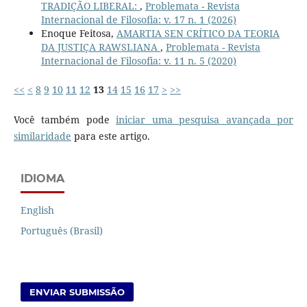
TRADIÇÃO LIBERAL:
,
Problemata - Revista
Internacional de Filosofia: v. 17 n. 1 (2026)
Enoque Feitosa,
AMARTIA SEN CRÍTICO DA TEORIA
DA JUSTIÇA RAWSLIANA
,
Problemata - Revista
Internacional de Filosofia: v. 11 n. 5 (2020)
<<
<
8
9
10
11
12
13
14
15
16
17
>
>>
Você também pode
iniciar uma pesquisa avançada por
similaridade
para este artigo.
IDIOMA
English
Português (Brasil)
ENVIAR SUBMISSÃO