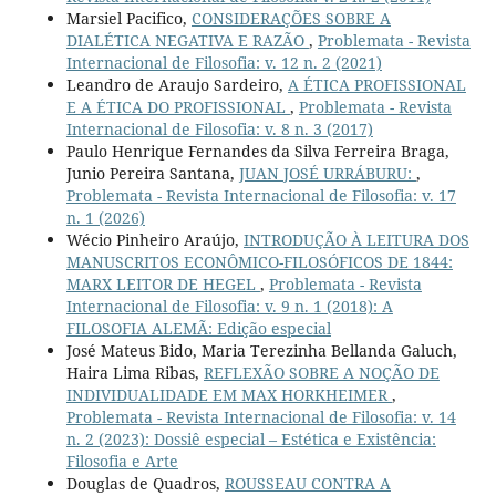
Marsiel Pacifico,
CONSIDERAÇÕES SOBRE A
DIALÉTICA NEGATIVA E RAZÃO
,
Problemata - Revista
Internacional de Filosofia: v. 12 n. 2 (2021)
Leandro de Araujo Sardeiro,
A ÉTICA PROFISSIONAL
E A ÉTICA DO PROFISSIONAL
,
Problemata - Revista
Internacional de Filosofia: v. 8 n. 3 (2017)
Paulo Henrique Fernandes da Silva Ferreira Braga,
Junio Pereira Santana,
JUAN JOSÉ URRÁBURU:
,
Problemata - Revista Internacional de Filosofia: v. 17
n. 1 (2026)
Wécio Pinheiro Araújo,
INTRODUÇÃO À LEITURA DOS
MANUSCRITOS ECONÔMICO-FILOSÓFICOS DE 1844:
MARX LEITOR DE HEGEL
,
Problemata - Revista
Internacional de Filosofia: v. 9 n. 1 (2018): A
FILOSOFIA ALEMÃ: Edição especial
José Mateus Bido, Maria Terezinha Bellanda Galuch,
Haira Lima Ribas,
REFLEXÃO SOBRE A NOÇÃO DE
INDIVIDUALIDADE EM MAX HORKHEIMER
,
Problemata - Revista Internacional de Filosofia: v. 14
n. 2 (2023): Dossiê especial – Estética e Existência:
Filosofia e Arte
Douglas de Quadros,
ROUSSEAU CONTRA A