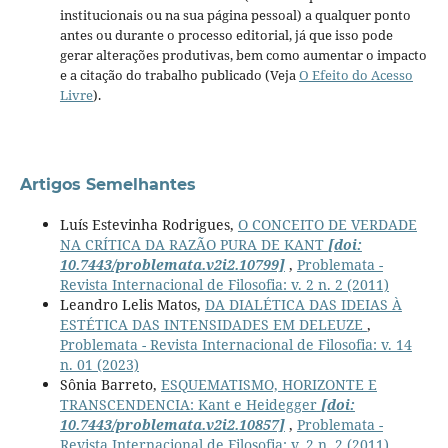
institucionais ou na sua página pessoal) a qualquer ponto
antes ou durante o processo editorial, já que isso pode
gerar alterações produtivas, bem como aumentar o impacto
e a citação do trabalho publicado (Veja
O Efeito do Acesso
Livre
).
Artigos Semelhantes
Luís Estevinha Rodrigues,
O CONCEITO DE VERDADE
NA CRÍTICA DA RAZÃO PURA DE KANT
[doi:
10.7443/problemata.v2i2.10799]
,
Problemata -
Revista Internacional de Filosofia: v. 2 n. 2 (2011)
Leandro Lelis Matos,
DA DIALÉTICA DAS IDEIAS À
ESTÉTICA DAS INTENSIDADES EM DELEUZE
,
Problemata - Revista Internacional de Filosofia: v. 14
n. 01 (2023)
Sônia Barreto,
ESQUEMATISMO, HORIZONTE E
TRANSCENDENCIA: Kant e Heidegger
[doi:
10.7443/problemata.v2i2.10857]
,
Problemata -
Revista Internacional de Filosofia: v. 2 n. 2 (2011)