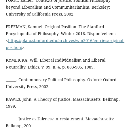
FORST, Rainer. Contexts of Justice: Political Philosophy
beyond Liberalism and Communitarianism. Berkeley:
University of California Press, 2002.
FREEMAN, Samuel. Original Position. The Stanford
Encyclopedia of Philosophy. Winter 2016. Disponível em:
<
https://plato.stanford.edu/archives/win2016/entries/original-
position/
>.
KYMLICKA, Will. Liberal Individualism and Liberal
Neutrality. Ethics, v. 99, n. 4, p. 883-905, 1989.
______. Contemporary Political Philosophy. Oxford: Oxford
University Press, 2002.
RAWLS, John. A Theory of Justice. Massachusetts: Belknap,
1999.
______. Justice as Fairness: A restatement. Massachusetts:
Belknap, 2001.