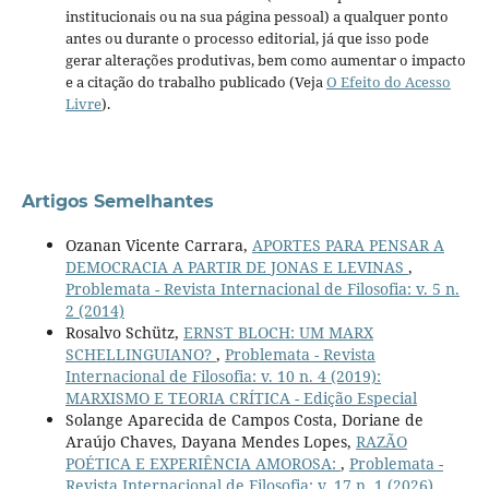
institucionais ou na sua página pessoal) a qualquer ponto
antes ou durante o processo editorial, já que isso pode
gerar alterações produtivas, bem como aumentar o impacto
e a citação do trabalho publicado (Veja
O Efeito do Acesso
Livre
).
Artigos Semelhantes
Ozanan Vicente Carrara,
APORTES PARA PENSAR A
DEMOCRACIA A PARTIR DE JONAS E LEVINAS
,
Problemata - Revista Internacional de Filosofia: v. 5 n.
2 (2014)
Rosalvo Schütz,
ERNST BLOCH: UM MARX
SCHELLINGUIANO?
,
Problemata - Revista
Internacional de Filosofia: v. 10 n. 4 (2019):
MARXISMO E TEORIA CRÍTICA - Edição Especial
Solange Aparecida de Campos Costa, Doriane de
Araújo Chaves, Dayana Mendes Lopes,
RAZÃO
POÉTICA E EXPERIÊNCIA AMOROSA:
,
Problemata -
Revista Internacional de Filosofia: v. 17 n. 1 (2026)