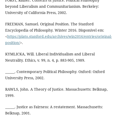
FORST, Rainer. Contexts of Justice: Political Philosophy
beyond Liberalism and Communitarianism. Berkeley:
University of California Press, 2002.
FREEMAN, Samuel. Original Position. The Stanford
Encyclopedia of Philosophy. Winter 2016. Disponível em:
<
https://plato.stanford.edu/archives/win2016/entries/original-
position/
>.
KYMLICKA, Will. Liberal Individualism and Liberal
Neutrality. Ethics, v. 99, n. 4, p. 883-905, 1989.
______. Contemporary Political Philosophy. Oxford: Oxford
University Press, 2002.
RAWLS, John. A Theory of Justice. Massachusetts: Belknap,
1999.
______. Justice as Fairness: A restatement. Massachusetts:
Belknap, 2001.