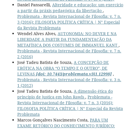
Daniel Pansarelli,
Alteridade e educação: um exercício
a partir da práxis pedagógica da libertação
,
Problemata - Revista Internacional de Filosofia: v. 7 n.
3 (2016): FILOSOFIA POLÍTICA CRÍTICA | N° Especial
da Revista Problemata
Wendel Alves Alves,
AUTONOMIA: NO DEVER E NA
LIBERDADE A PARTIR DA FUNDAMENTAÇÃO DA
METAFÍSICA DOS COSTUMES DE IMMANUEL KANT
,
Problemata - Revista Internacional de Filosofia: v. 7 n.
2 (2016)
José Tadeu Batista de Souza,
A CONCEPÇÃO DE
ERÓTICA NA OBRA “O TEMPO E O OUTRO”, DE
LEVINAS
[doi: 10.7443/problemata.v3i1.12998]
,
Problemata - Revista Internacional de Filosofia: v. 3 n.
1 (2012)
José Tadeu Batista de Souza,
A dimensão ética do
princípio de justiça em John Rawls
,
Problemata -
Revista Internacional de Filosofia: v. 7 n. 3 (2016):
FILOSOFIA POLÍTICA CRÍTICA | N° Especial da Revista
Problemata
Marcos Gonçalves Nascimento Costa,
PARA UM
EXAME RETÓRICO DO CONHECIMENTO JURÍDICO: