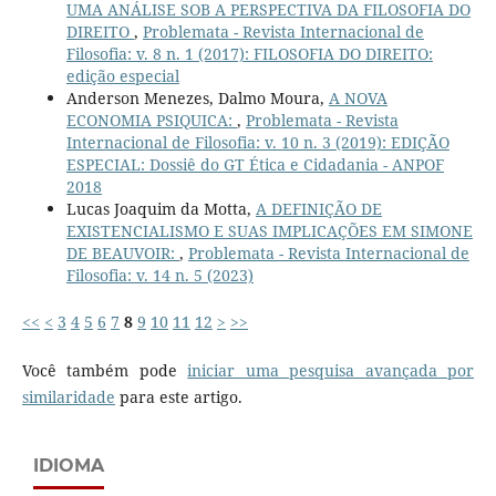
UMA ANÁLISE SOB A PERSPECTIVA DA FILOSOFIA DO
DIREITO
,
Problemata - Revista Internacional de
Filosofia: v. 8 n. 1 (2017): FILOSOFIA DO DIREITO:
edição especial
Anderson Menezes, Dalmo Moura,
A NOVA
ECONOMIA PSIQUICA:
,
Problemata - Revista
Internacional de Filosofia: v. 10 n. 3 (2019): EDIÇÃO
ESPECIAL: Dossiê do GT Ética e Cidadania - ANPOF
2018
Lucas Joaquim da Motta,
A DEFINIÇÃO DE
EXISTENCIALISMO E SUAS IMPLICAÇÕES EM SIMONE
DE BEAUVOIR:
,
Problemata - Revista Internacional de
Filosofia: v. 14 n. 5 (2023)
<<
<
3
4
5
6
7
8
9
10
11
12
>
>>
Você também pode
iniciar uma pesquisa avançada por
similaridade
para este artigo.
IDIOMA