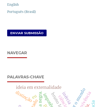
English
Português (Brasil)
ENVIAR SUBMISSÃO
NAVEGAR
PALAVRAS-CHAVE
ideia em externalidade
ler o mundo
distinção
sobrevivência
inércia
etnia negra.
bruno latour
eu