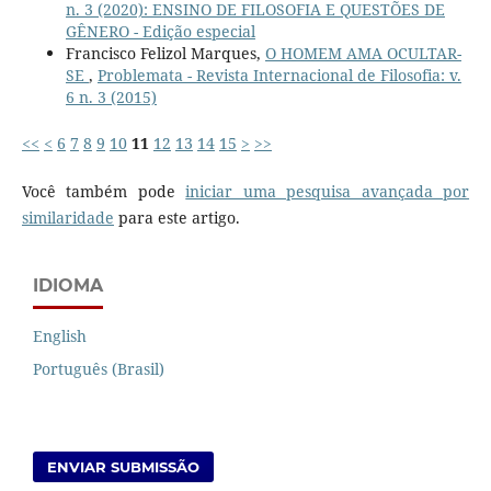
n. 3 (2020): ENSINO DE FILOSOFIA E QUESTÕES DE
GÊNERO - Edição especial
Francisco Felizol Marques,
O HOMEM AMA OCULTAR-
SE
,
Problemata - Revista Internacional de Filosofia: v.
6 n. 3 (2015)
<<
<
6
7
8
9
10
11
12
13
14
15
>
>>
Você também pode
iniciar uma pesquisa avançada por
similaridade
para este artigo.
IDIOMA
English
Português (Brasil)
ENVIAR SUBMISSÃO