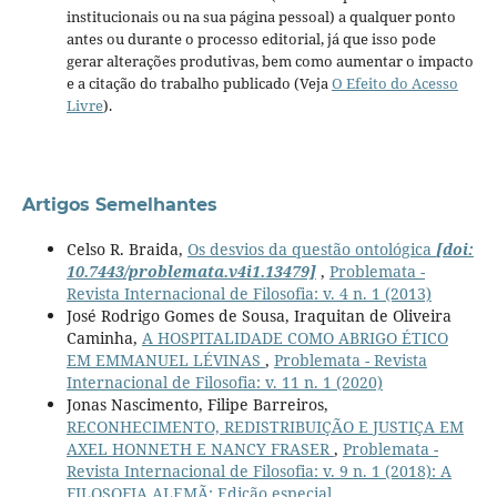
institucionais ou na sua página pessoal) a qualquer ponto
antes ou durante o processo editorial, já que isso pode
gerar alterações produtivas, bem como aumentar o impacto
e a citação do trabalho publicado (Veja
O Efeito do Acesso
Livre
).
Artigos Semelhantes
Celso R. Braida,
Os desvios da questão ontológica
[doi:
10.7443/problemata.v4i1.13479]
,
Problemata -
Revista Internacional de Filosofia: v. 4 n. 1 (2013)
José Rodrigo Gomes de Sousa, Iraquitan de Oliveira
Caminha,
A HOSPITALIDADE COMO ABRIGO ÉTICO
EM EMMANUEL LÉVINAS
,
Problemata - Revista
Internacional de Filosofia: v. 11 n. 1 (2020)
Jonas Nascimento, Filipe Barreiros,
RECONHECIMENTO, REDISTRIBUIÇÃO E JUSTIÇA EM
AXEL HONNETH E NANCY FRASER
,
Problemata -
Revista Internacional de Filosofia: v. 9 n. 1 (2018): A
FILOSOFIA ALEMÃ: Edição especial