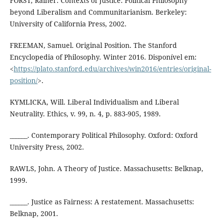
FORST, Rainer. Contexts of Justice: Political Philosophy
beyond Liberalism and Communitarianism. Berkeley:
University of California Press, 2002.
FREEMAN, Samuel. Original Position. The Stanford
Encyclopedia of Philosophy. Winter 2016. Disponível em:
<
https://plato.stanford.edu/archives/win2016/entries/original-
position/
>.
KYMLICKA, Will. Liberal Individualism and Liberal
Neutrality. Ethics, v. 99, n. 4, p. 883-905, 1989.
______. Contemporary Political Philosophy. Oxford: Oxford
University Press, 2002.
RAWLS, John. A Theory of Justice. Massachusetts: Belknap,
1999.
______. Justice as Fairness: A restatement. Massachusetts:
Belknap, 2001.