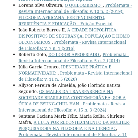
Lorena Silva Oliveira,
O QUILOMBISMO:
,
Problemata -
Revista Internacional de Filosofia: v. 10 n. 2 (2019):
FILOSOFIA AFRICANA: PERTENCIMENTO,
RESISTÊNCIA E EDUCAÇÃO – Edição Especial
João Roberto Barros II,
A CIDADE BIOPOLÍTICA:
DISPOSITIVOS DE SEGURANÇA, POPULAÇÃO E HOMO
OECONOMICUS
,
Problemata - Revista Internacional
de Filosofia: v. 7 n. 1 (2016)
Roberto Goto,
DO LOGOS APROPRIADO
,
Problemata -
Revista Internacional de Filosofia: v. 5 n. 2 (2014)
Júlia Garcia Tronco,
IDENTIDADE PRÁTICA E
NORMATIVIDADE:
,
Problemata - Revista Internacional
de Filosofia: v. 11 n. 5 (2020)
Allyson Pereira de Almeida, João Florindo Batista
Segundo,
OS MALES DA TRANSPARÊNCIA NA
SOCIEDADE BRASILEIRA CONTEMPORÂNEA, SOB A
ÓTICA DE BYUNG-CHUL HAN
,
Problemata - Revista
Internacional de Filosofia: v. 15 n. 3 (2024)
Santana Taciana Mariz Félix, Maria Reilta, Shirlene
Mafra,
A LUTA POR RECONHECIMENTO DA MULHER-
PESQUISADORA NA FILOSOFIA E NA CIÊNCIA:
,
Problemata - Revista Internacional de Filosofia: v. 11