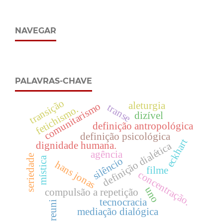
NAVEGAR
PALAVRAS-CHAVE
transição
aleturgia
comunitarismo
transe
fetichismo.
dizível
definição antropológica
definição psicológica
eckhart
dignidade humana.
definição dialética
agência
seriedade
mística
silêncio
hans jonas
filme
concentração.
uno
compulsão a repetição
tecnocracia
reuni
mediação dialógica