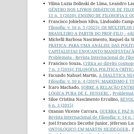
Vilma Luzia Dolinski de Lima, Leandro La
GÊNERO NOS LIVROS DIDÁTICOS DE FILO
11 n. 3 (2020): ENSINO DE FILOSOFIA E 
Francisco Jobielson Silva, Lindoaldo Camp
Filosofia: v. 16 n. 1 (2025): OS MÚLT
BRASILEIRO A PARTIR DO PROF-FILO – ediç
Michelli Barbosa Nascimento, Raquel da S
PRÁTICA: PARA UMA ANÁLISE DAS POLÍT
CAPITALISTAS ENQUANTO MANIFESTAÇÃ
Problemata - Revista Internacional de Filoso
Francisco Souza,
Crítica ao direito cosmo
7 n. 3 (2016): FILOSOFIA POLÍTICA CRÍTIC
Facundo Nahuel Martín,
A DIALÉTICA NE
Filosofia: v. 10 n. 4 (2019): MARXISMO E 
Ícaro Machado,
SOBRE A RELAÇÃO ENTRE
LÓGICA PURA DE E. HUSSERL
,
Problemata 
Siloe Cristina Nascimento Erculino,
REVOL
6 n. 3 (2015)
Ozanan Vicente Carrara,
GUERRA E PAZ 
Revista Internacional de Filosofia: v. 14 n. 
Joel Francisco Decothé Junior, Jéferson L
ONTOLÓGICO EM MARTIN HEIDEGGER
,
P