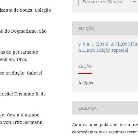
Fomatos de Citação
lcante de Souza, Coleção
EDIÇÃO
ão do Dogmatismo. São
v. 9 n. 1 (2018): A FILOSOFIA
ALEMÃ: Edição especial
gens do pensamento
benkian, 1975.
SEÇÃO
s; tradução: Gabriel
Artigos
radução: Fernando R. de
LICENÇA
erke. Gesamtausgabe.
n von Fritz Bormann.
Autores que publicam nesta rev
concordam com os seguintes termo