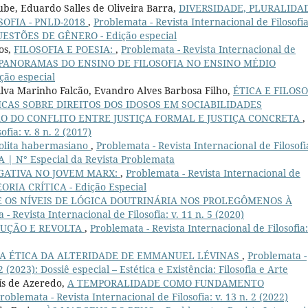
ube, Eduardo Salles de Oliveira Barra,
DIVERSIDADE, PLURALIDA
SOFIA - PNLD-2018
,
Problemata - Revista Internacional de Filosofia
QUESTÕES DE GÊNERO - Edição especial
os,
FILOSOFIA E POESIA:
,
Problemata - Revista Internacional de
IPLOS PANORAMAS DO ENSINO DE FILOSOFIA NO ENSINO MÉDIO
ão especial
ilva Marinho Falcão, Evandro Alves Barbosa Filho,
ÉTICA E FILOSO
ICAS SOBRE DIREITOS DOS IDOSOS EM SOCIABILIDADES
O DO CONFLITO ENTRE JUSTIÇA FORMAL E JUSTIÇA CONCRETA
,
fia: v. 8 n. 2 (2017)
polita habermasiano
,
Problemata - Revista Internacional de Filosofia
A | N° Especial da Revista Problemata
GATIVA NO JOVEM MARX:
,
Problemata - Revista Internacional de
TEORIA CRÍTICA - Edição Especial
 OS NÍVEIS DE LÓGICA DOUTRINÁRIA NOS PROLEGÔMENOS À
- Revista Internacional de Filosofia: v. 11 n. 5 (2020)
UÇÃO E REVOLTA
,
Problemata - Revista Internacional de Filosofia:
NA ÉTICA DA ALTERIDADE DE EMMANUEL LÉVINAS
,
Problemata -
2 (2023): Dossiê especial – Estética e Existência: Filosofia e Arte
uís de Azeredo,
A TEMPORALIDADE COMO FUNDAMENTO
roblemata - Revista Internacional de Filosofia: v. 13 n. 2 (2022)