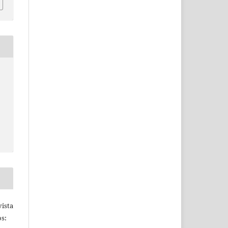
ista
s: