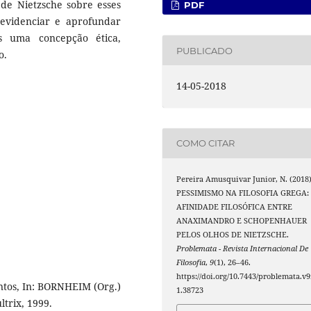
 de Nietzsche sobre esses
PDF
 evidenciar e aprofundar
is uma concepção ética,
PUBLICADO
o.
14-05-2018
COMO CITAR
Pereira Amusquivar Junior, N. (2018)
PESSIMISMO NA FILOSOFIA GREGA:
AFINIDADE FILOSÓFICA ENTRE
ANAXIMANDRO E SCHOPENHAUER
PELOS OLHOS DE NIETZSCHE.
Problemata - Revista Internacional De
Filosofia
,
9
(1), 26–46.
https://doi.org/10.7443/problemata.v9
tos, In: BORNHEIM (Org.)
1.38723
ltrix, 1999.