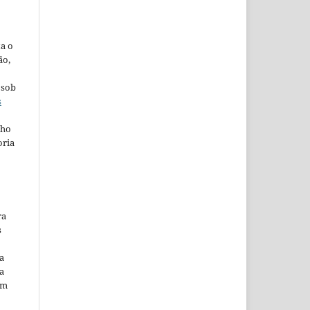
ta o
ão,
 sob
s
lho
oria
ra
s
a
a
em