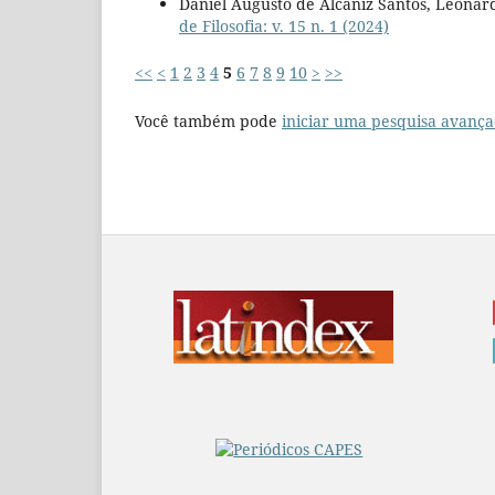
Daniel Augusto de Alcaniz Santos, Leonar
de Filosofia: v. 15 n. 1 (2024)
<<
<
1
2
3
4
5
6
7
8
9
10
>
>>
Você também pode
iniciar uma pesquisa avança