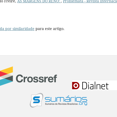
do Freire,
ÀS MARGENS DO RENO:
,
Problemata - Revista Internaci
da por similaridade
para este artigo.