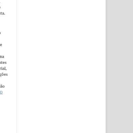
m
e
ta.
o
ne
ina
ntes
ial,
ações
ção
O