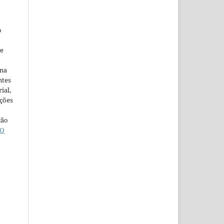
o
ne
ina
ntes
ial,
ações
ção
O