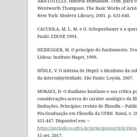
ARISTÓTELES. Historia animalium. Trad. para o 
Wentworth Thompson. The Basic Works of Aristo
New York: Modern Library, 2001. p. 631-640.
CACCIOLA, M. L. M. e O. Schopenhauer e a que
Paulo: EDUSP, 1994.
HEIDEGGER, M. O princípio do fundamento. Trad
Lisboa: Instituto Piaget, 1999.
HÖSLE, V. O sistema de Hegel: o idealismo da su
da intersubjetividade. São Paulo: Loyola, 2007.
MORAES, D. O dualismo kantiano e sua crítica 
considerações acerca do caráter analógico da fil
limitações. Princípios: revista de filosofia – Pu
Pós-Graduação em Filosofia da UFRN. Natal, v. 20,
411-447. Disponível em: <
https://periodicos.ufrn.br/principios/article/vie
15 set. 2017.