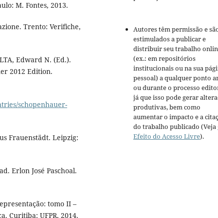
lo: M. Fontes, 2013.
zione. Trento: Verifiche,
Autores têm permissão e sã
estimulados a publicar e
distribuir seu trabalho onli
(ex.: em repositórios
LTA, Edward N. (Ed.).
institucionais ou na sua pág
er 2012 Edition.
pessoal) a qualquer ponto a
ou durante o processo editor
já que isso pode gerar alter
ntries/schopenhauer-
produtivas, bem como
aumentar o impacto e a cita
do trabalho publicado (Veja
Efeito do Acesso Livre
).
s Frauenstädt. Leipzig:
d. Erlon José Paschoal.
resentação: tomo II –
. Curitiba: UFPR, 2014.