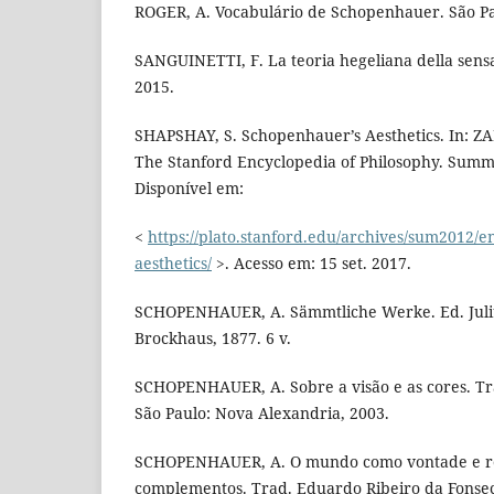
ROGER, A. Vocabulário de Schopenhauer. São Pau
SANGUINETTI, F. La teoria hegeliana della sensa
2015.
SHAPSHAY, S. Schopenhauer’s Aesthetics. In: ZA
The Stanford Encyclopedia of Philosophy. Summ
Disponível em:
<
https://plato.stanford.edu/archives/sum2012/e
aesthetics/
>. Acesso em: 15 set. 2017.
SCHOPENHAUER, A. Sämmtliche Werke. Ed. Juliu
Brockhaus, 1877. 6 v.
SCHOPENHAUER, A. Sobre a visão e as cores. Tra
São Paulo: Nova Alexandria, 2003.
SCHOPENHAUER, A. O mundo como vontade e rep
complementos. Trad. Eduardo Ribeiro da Fonseca