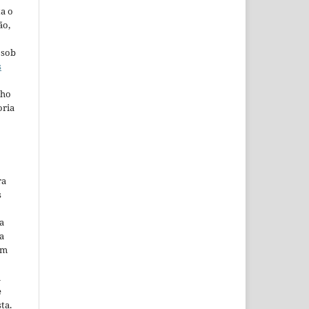
ta o
ão,
 sob
s
lho
oria
ra
s
a
a
em
m
e
ta.