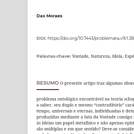
Dax Moraes
DOI:
https://doi.org/10.7443/problemata.v9i1.3
Vontade, Natureza, Ideia, Espé
Palavras-chave:
RESUMO
O presente artigo traz algumas obse
problema ontológico encontrável na teoria scho
a saber, seu duplo e mesmo “contraditório” car
tempo, universais e eternas, individuadas e d
produzidas mediante a luta da Vontade consigo
às Ideias um papel metafísico e não apenas epi
são múltiplas e em que sentido? Deve-se consid