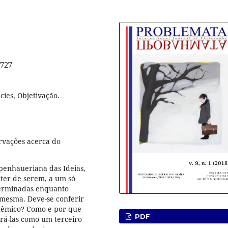
8727
cies, Objetivação.
rvações acerca do
penhaueriana das Ideias,
áter de serem, a um só
eterminadas enquanto
 mesma. Deve-se conferir
stêmico? Como e por que
PDF
erá-las como um terceiro