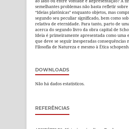
ao lado ou entre Vontade e Representação? A fi
semelhantes problemas não basta refletir sobr
“Ideias platônicas” enquanto objetos, mas comp
segundo seu peculiar significado, bem como s
relativa de eternidade. Para tanto, parto de u
acerca do segundo livro da obra capital de Sch
Ideia é primeiramente apresentada como uma en
que deve se seguir inesperadas consequências n
Filosofia de Natureza e mesmo à Ética schopenh
DOWNLOADS
Não há dados estatísticos.
REFERÊNCIAS