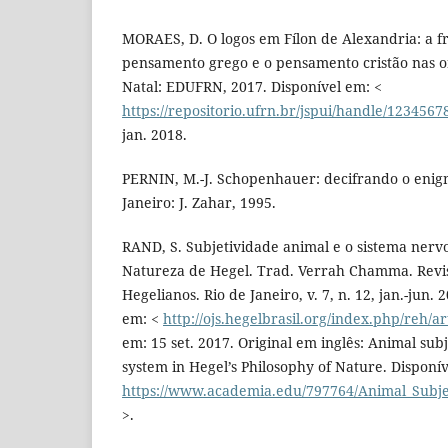
MORAES, D. O logos em Fílon de Alexandria: a fr
pensamento grego e o pensamento cristão nas ori
Natal: EDUFRN, 2017. Disponível em: <
https://repositorio.ufrn.br/jspui/handle/123456
jan. 2018.
PERNIN, M.-J. Schopenhauer: decifrando o eni
Janeiro: J. Zahar, 1995.
RAND, S. Subjetividade animal e o sistema nervo
Natureza de Hegel. Trad. Verrah Chamma. Revis
Hegelianos. Rio de Janeiro, v. 7, n. 12, jan.-jun. 
em: <
http://ojs.hegelbrasil.org/index.php/reh/ar
em: 15 set. 2017. Original em inglês: Animal sub
system in Hegel’s Philosophy of Nature. Disponív
https://www.academia.edu/797764/Animal_Subje
>.