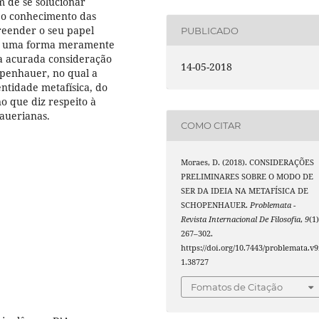
m de se solucionar
e o conhecimento das
reender o seu papel
PUBLICADO
ob uma forma meramente
ma acurada consideração
14-05-2018
openhauer, no qual a
tidade metafísica, do
o que diz respeito à
auerianas.
COMO CITAR
Moraes, D. (2018). CONSIDERAÇÕES
PRELIMINARES SOBRE O MODO DE
SER DA IDEIA NA METAFÍSICA DE
SCHOPENHAUER.
Problemata -
Revista Internacional De Filosofia
,
9
(1)
267–302.
https://doi.org/10.7443/problemata.v9
1.38727
Fomatos de Citação