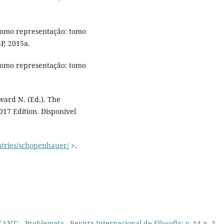
omo representação: tomo
SP, 2015a.
omo representação: tomo
ard N. (Ed.). The
17 Edition. Disponível
ntries/schopenhauer/
>.
 KANT:
,
Problemata - Revista Internacional de Filosofia: v. 14 n. 3