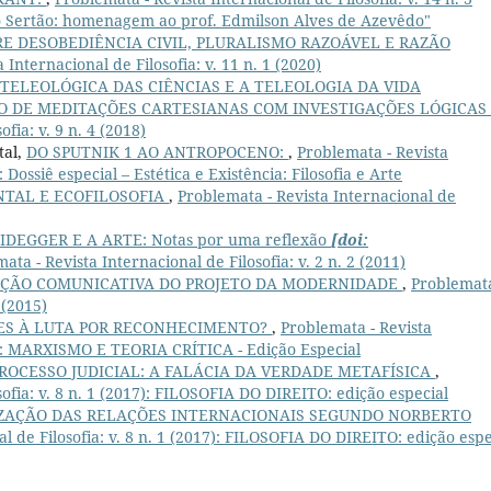
o Sertão: homenagem ao prof. Edmilson Alves de Azevêdo"
 DESOBEDIÊNCIA CIVIL, PLURALISMO RAZOÁVEL E RAZÃO
 Internacional de Filosofia: v. 11 n. 1 (2020)
 TELEOLÓGICA DAS CIÊNCIAS E A TELEOLOGIA DA VIDA
O DE MEDITAÇÕES CARTESIANAS COM INVESTIGAÇÕES LÓGICAS
fia: v. 9 n. 4 (2018)
tal,
DO SPUTNIK 1 AO ANTROPOCENO:
,
Problemata - Revista
: Dossiê especial – Estética e Existência: Filosofia e Arte
NTAL E ECOFILOSOFIA
,
Problemata - Revista Internacional de
IDEGGER E A ARTE: Notas por uma reflexão
[doi:
ata - Revista Internacional de Filosofia: v. 2 n. 2 (2011)
ÇÃO COMUNICATIVA DO PROJETO DA MODERNIDADE
,
Problemata
 (2015)
SES À LUTA POR RECONHECIMENTO?
,
Problemata - Revista
019): MARXISMO E TEORIA CRÍTICA - Edição Especial
ROCESSO JUDICIAL: A FALÁCIA DA VERDADE METAFÍSICA
,
sofia: v. 8 n. 1 (2017): FILOSOFIA DO DIREITO: edição especial
ZAÇÃO DAS RELAÇÕES INTERNACIONAIS SEGUNDO NORBERTO
l de Filosofia: v. 8 n. 1 (2017): FILOSOFIA DO DIREITO: edição espe