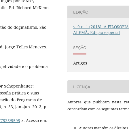
inglês por D’Arcy
tle. Ed. Richard McKeon.
EDIÇÃO
v. 9 n. 1 (2018): A FILOSOFIA
stão do dogmatismo. São
ALEMÃ: Edição especial
. Jorge Telles Menezes.
SEÇÃO
Artigos
bjetividade e o problema
por Schopenhauer:
LICENÇA
osofia prática e suas
blicação do Programa de
Autores que publicam nesta rev
 n. 33, jan.-jun. 2013, p.
concordam com os seguintes termo
w/7525/5595
>. Acesso em:
Autores mantém os direitos