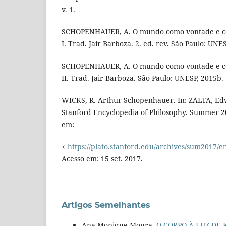
v. 1.
SCHOPENHAUER, A. O mundo como vontade e c
I. Trad. Jair Barboza. 2. ed. rev. São Paulo: UNE
SCHOPENHAUER, A. O mundo como vontade e c
II. Trad. Jair Barboza. São Paulo: UNESP, 2015b.
WICKS, R. Arthur Schopenhauer. In: ZALTA, Edw
Stanford Encyclopedia of Philosophy. Summer 20
em:
<
https://plato.stanford.edu/archives/sum2017/e
Acesso em: 15 set. 2017.
Artigos Semelhantes
Ana Monique Moura,
O CORPO À LUZ DE