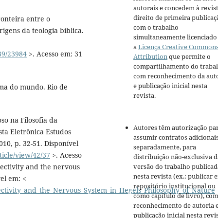
autorais e concedem à revis
direito de primeira publicaç
onteira entre o
com o trabalho
gens da teologia bíblica.
simultaneamente licenciado
a
Licença Creative Common
789/23984
>. Acesso em: 31
Attribution
que permite o
compartilhamento do traba
com reconhecimento da aut
e publicação inicial nesta
gma do mundo. Rio de
revista.
so na Filosofia da
Autores têm autorização pa
ta Eletrônica Estudos
assumir contratos adicionai
2010, p. 32-51. Disponível
separadamente, para
ticle/view/42/37
>. Acesso
distribuição não-exclusiva d
jectivity and the nervous
versão do trabalho publicad
nesta revista (ex.: publicar 
el em: <
repositório institucional ou
ctivity_and_the_Nervous_System_in_Hegels_Philosophy_of_Nature
como capítulo de livro), co
reconhecimento de autoria 
publicação inicial nesta revis