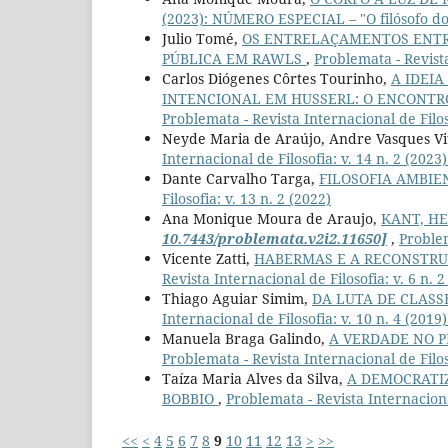
(2023): NÚMERO ESPECIAL – "O filósofo d
Julio Tomé,
OS ENTRELAÇAMENTOS ENTRE
PÚBLICA EM RAWLS
,
Problemata - Revista
Carlos Diógenes Côrtes Tourinho,
A IDEIA
INTENCIONAL EM HUSSERL: O ENCONTR
Problemata - Revista Internacional de Filoso
Neyde Maria de Araújo, Andre Vasques Vi
Internacional de Filosofia: v. 14 n. 2 (2023)
Dante Carvalho Targa,
FILOSOFIA AMBIE
Filosofia: v. 13 n. 2 (2022)
Ana Monique Moura de Araujo,
KANT, HE
10.7443/problemata.v2i2.11650]
,
Problem
Vicente Zatti,
HABERMAS E A RECONSTRU
Revista Internacional de Filosofia: v. 6 n. 2
Thiago Aguiar Simim,
DA LUTA DE CLAS
Internacional de Filosofia: v. 10 n. 4 (2
Manuela Braga Galindo,
A VERDADE NO P
Problemata - Revista Internacional de Filo
Taíza Maria Alves da Silva,
A DEMOCRATI
BOBBIO
,
Problemata - Revista Internaciona
<<
<
4
5
6
7
8
9
10
11
12
13
>
>>