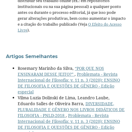
distribuir seu trabalho online (ex.: em repositórios
institucionais ou na sua página pessoal) a qualquer ponto
antes ou durante o processo editorial, já que isso pode
gerar alterações produtivas, bem como aumentar o impacto
e a citação do trabalho publicado (Veja
O Efeito do Acesso
Livre
).
Artigos Semelhantes
Rosemary Marinho da Silva,
“POR QUE NOS
ENSINARAM DESSE JEITO?”
,
Problemata - Revista
Internacional de Filosofia: v. 11 n. 3 (2020): ENSINO
DE FILOSOFIA E QUESTÕES DE GÊNERO - Edição
especial
Vilma Luzia Dolinski de Lima, Leandro Laube,
Eduardo Salles de Oliveira Barra,
DIVERSIDADE,
PLURALIDADE E GÊNERO NOS LIVROS DIDÁTICOS DE
FILOSOFIA - PNLD-2018
,
Problemata - Revista
Internacional de Filosofia: v. 11 n. 3 (2020): ENSINO
DE FILOSOFIA E QUESTÕES DE GÊNERO - Edição