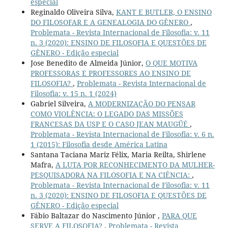
especial
Reginaldo Oliveira Silva,
KANT E BUTLER, O ENSINO
DO FILOSOFAR E A GENEALOGIA DO GÊNERO
,
Problemata - Revista Internacional de Filosofia: v. 11
n. 3 (2020): ENSINO DE FILOSOFIA E QUESTÕES DE
GÊNERO - Edição especial
Jose Benedito de Almeida Júnior,
O QUE MOTIVA
PROFESSORAS E PROFESSORES AO ENSINO DE
FILOSOFIA?
,
Problemata - Revista Internacional de
Filosofia: v. 15 n. 1 (2024)
Gabriel Silveira,
A MODERNIZAÇÃO DO PENSAR
COMO VIOLÊNCIA: O LEGADO DAS MISSÕES
FRANCESAS DA USP E O CASO JEAN MAUGÜÉ
,
Problemata - Revista Internacional de Filosofia: v. 6 n.
1 (2015): Filosofia desde América Latina
Santana Taciana Mariz Félix, Maria Reilta, Shirlene
Mafra,
A LUTA POR RECONHECIMENTO DA MULHER-
PESQUISADORA NA FILOSOFIA E NA CIÊNCIA:
,
Problemata - Revista Internacional de Filosofia: v. 11
n. 3 (2020): ENSINO DE FILOSOFIA E QUESTÕES DE
GÊNERO - Edição especial
Fábio Baltazar do Nascimento Júnior ,
PARA QUE
SERVE A FILOSOFIA?
,
Problemata - Revista