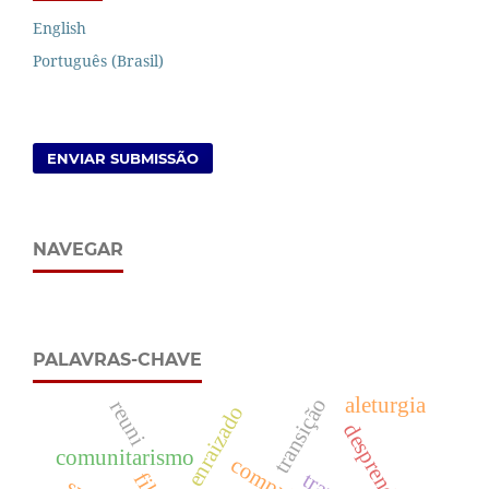
English
Português (Brasil)
ENVIAR SUBMISSÃO
NAVEGAR
PALAVRAS-CHAVE
aleturgia
transição
reuni
sujeito enraizado
comunitarismo