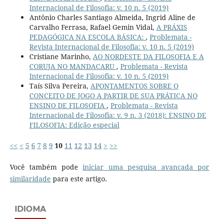
Internacional de Filosofia: v. 10 n. 5 (2019)
Antônio Charles Santiago Almeida, Ingrid Aline de
Carvalho Ferrasa, Rafael Gemin Vidal,
A PRÁXIS
PEDAGÓGICA NA ESCOLA BÁSICA:
,
Problemata -
Revista Internacional de Filosofia: v. 10 n. 5 (2019)
Cristiane Marinho,
AO NORDESTE DA FILOSOFIA E A
CORUJA NO MANDACARU
,
Problemata - Revista
Internacional de Filosofia: v. 10 n. 5 (2019)
Taís Silva Pereira,
APONTAMENTOS SOBRE O
CONCEITO DE JOGO A PARTIR DE SUA PRÁTICA NO
ENSINO DE FILOSOFIA
,
Problemata - Revista
Internacional de Filosofia: v. 9 n. 3 (2018): ENSINO DE
FILOSOFIA: Edição especial
<<
<
5
6
7
8
9
10
11
12
13
14
>
>>
Você também pode
iniciar uma pesquisa avançada por
similaridade
para este artigo.
IDIOMA