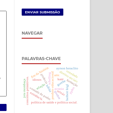
ENVIAR SUBMISSÃO
NAVEGAR
PALAVRAS-CHAVE
fim da história
ayrson heraclito
seriedade
direitos sociais
produto educacional
schelling
profecia
arte.
conceitos primitivos.
kant
idosos
formação
jota mombaça
goethe
relação
herbert feigl
bíblia
ppfen
vontade de poder
acrasia
orixás
quebra
existência.
política de saúde e política social.