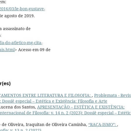
 em:
/2016/03/le-bon-gustave-
e agosto de 2019.
a assassinato de
<
a-do-atletico-mg-cita-
ais.html
> Acesso em 09 de
r(es)
AMENTOS ENTRE LITERATURA E FILOSOFIA:
,
Problemata - Revis
: Dossiê especial – Estética e Existência: Filosofia e Arte
 Lucena dos Santos,
APRESENTAÇÃO – ESTÉTICA E EXISTÊNCIA:
nternacional de Filosofia: v. 14 n. 2 (2023): Dossiê especial – Estétic
 de Oliveira, Iraquitan de Oliveira Caminha,
“RAÇA-ISMO”:
,
fia: v. 13 n. 2 (2022)