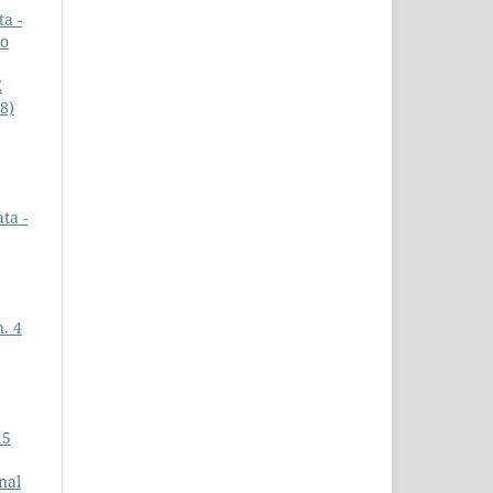
a -
ao
E
18)
ta -
n. 4
15
nal