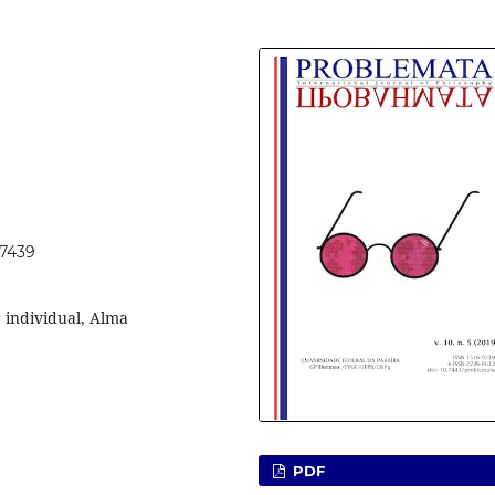
47439
 individual, Alma
PDF