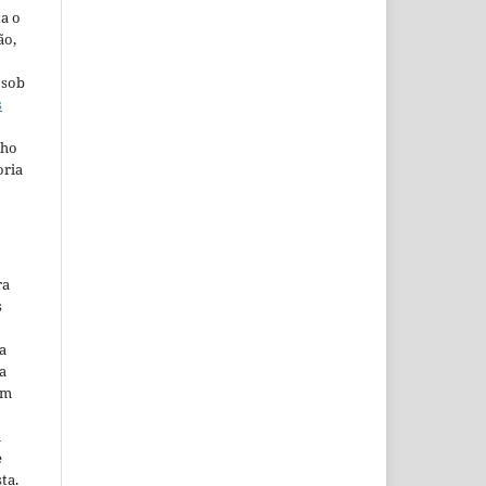
ta o
ão,
 sob
s
lho
oria
ra
s
a
a
em
m
e
ta.