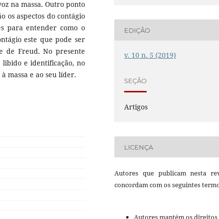
voz na massa. Outro ponto
o os aspectos do contágio
es para entender como o
EDIÇÃO
ontágio este que pode ser
e de Freud. No presente
v. 10 n. 5 (2019)
libido e identificação, no
à massa e ao seu líder.
SEÇÃO
Artigos
LICENÇA
Autores que publicam nesta rev
concordam com os seguintes termo
Autores mantém os direitos