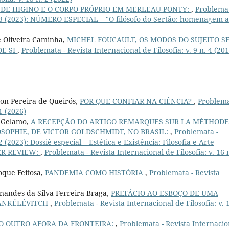
 DE HIGINO E O CORPO PRÓPRIO EM MERLEAU-PONTY:
,
Problemat
 n. 3 (2023): NÚMERO ESPECIAL – "O filósofo do Sertão: homenagem 
e Oliveira Caminha,
MICHEL FOUCAULT, OS MODOS DO SUJEITO S
DE SI
,
Problemata - Revista Internacional de Filosofia: v. 9 n. 4 (20
on Pereira de Queirós,
POR QUE CONFIAR NA CIÊNCIA?
,
Problema
 1 (2026)
o Gelamo,
A RECEPÇÃO DO ARTIGO REMARQUES SUR LA MÉTHODE
SOPHIE, DE VICTOR GOLDSCHMIDT, NO BRASIL:
,
Problemata -
2 (2023): Dossiê especial – Estética e Existência: Filosofia e Arte
ER-REVIEW:
,
Problemata - Revista Internacional de Filosofia: v. 16 
oque Feitosa,
PANDEMIA COMO HISTÓRIA
,
Problemata - Revista
rnandes da Silva Ferreira Braga,
PREFÁCIO AO ESBOÇO DE UMA
JANKÉLÉVITCH
,
Problemata - Revista Internacional de Filosofia: v. 
O OUTRO AFORA DA FRONTEIRA:
,
Problemata - Revista Internacio