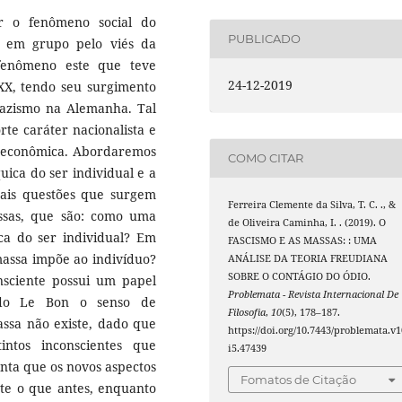
ar o fenômeno social do
PUBLICADO
s em grupo pelo viés da
 fenômeno este que teve
24-12-2019
 XX, tendo seu surgimento
 nazismo na Alemanha. Tal
rte caráter nacionalista e
se econômica. Abordaremos
COMO CITAR
uica do ser individual e a
pais questões que surgem
Ferreira Clemente da Silva, T. C. ., &
ssas, que são: como uma
de Oliveira Caminha, I. . (2019). O
ca do ser individual? Em
FASCISMO E AS MASSAS: : UMA
assa impõe ao indivíduo?
ANÁLISE DA TEORIA FREUDIANA
SOBRE O CONTÁGIO DO ÓDIO.
sciente possui um papel
Problemata - Revista Internacional De
ndo Le Bon o senso de
Filosofia
,
10
(5), 178–187.
assa não existe, dado que
https://doi.org/10.7443/problemata.v1
intos inconscientes que
i5.47439
enta que os novos aspectos
Fomatos de Citação
te o que antes, enquanto