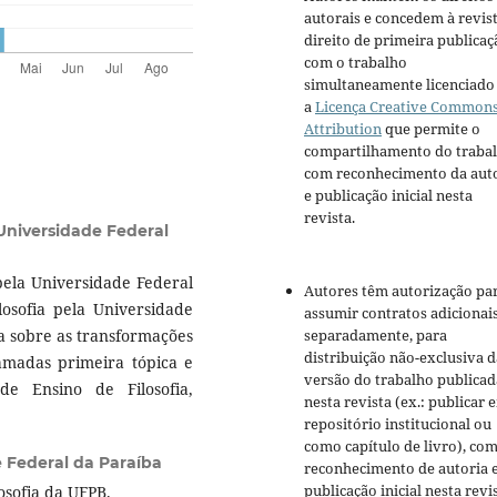
autorais e concedem à revis
direito de primeira publicaç
com o trabalho
simultaneamente licenciado
a
Licença Creative Common
Attribution
que permite o
compartilhamento do traba
com reconhecimento da aut
e publicação inicial nesta
revista.
Universidade Federal
 pela Universidade Federal
Autores têm autorização pa
sofia pela Universidade
assumir contratos adicionai
a sobre as transformações
separadamente, para
distribuição não-exclusiva d
amadas primeira tópica e
versão do trabalho publicad
e Ensino de Filosofia,
nesta revista (ex.: publicar 
repositório institucional ou
como capítulo de livro), co
 Federal da Paraíba
reconhecimento de autoria 
publicação inicial nesta revis
osofia da UFPB.