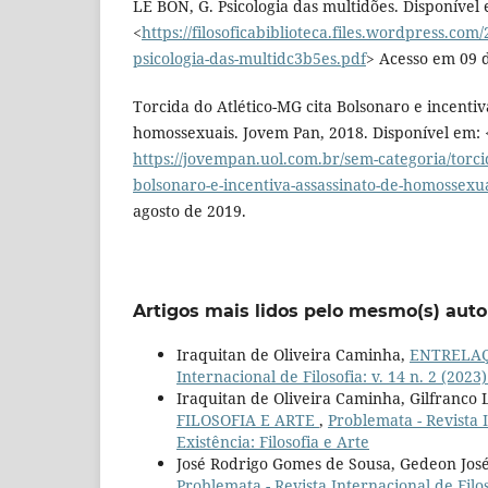
LE BON, G. Psicologia das multidões. Disponível
<
https://filosoficabiblioteca.files.wordpress.com
psicologia-das-multidc3b5es.pdf
> Acesso em 09 d
Torcida do Atlético-MG cita Bolsonaro e incentiv
homossexuais. Jovem Pan, 2018. Disponível em: 
https://jovempan.uol.com.br/sem-categoria/torcid
bolsonaro-e-incentiva-assassinato-de-homossexu
agosto de 2019.
Artigos mais lidos pelo mesmo(s) auto
Iraquitan de Oliveira Caminha,
ENTRELAÇ
Internacional de Filosofia: v. 14 n. 2 (2023)
Iraquitan de Oliveira Caminha, Gilfranco
FILOSOFIA E ARTE
,
Problemata - Revista I
Existência: Filosofia e Arte
José Rodrigo Gomes de Sousa, Gedeon José
Problemata - Revista Internacional de Filoso