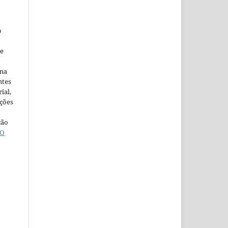
o
ne
ina
ntes
ial,
ações
ção
O