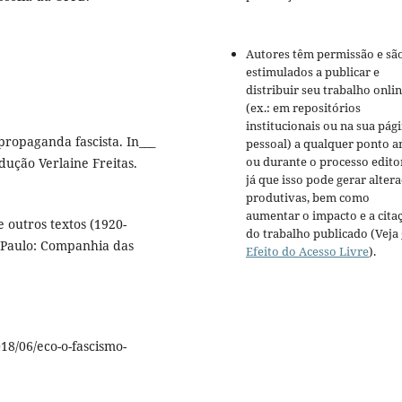
Autores têm permissão e sã
estimulados a publicar e
distribuir seu trabalho onli
(ex.: em repositórios
institucionais ou na sua pág
ropaganda fascista. In___
pessoal) a qualquer ponto a
ou durante o processo editor
adução Verlaine Freitas.
já que isso pode gerar alter
produtivas, bem como
aumentar o impacto e a cita
e outros textos (1920-
do trabalho publicado (Veja
o Paulo: Companhia das
Efeito do Acesso Livre
).
18/06/eco-o-fascismo-