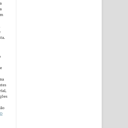
a
a
em
m
e
ta.
o
ne
ina
ntes
ial,
ações
ção
O