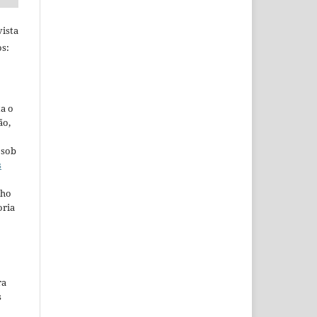
ista
s:
ta o
ão,
 sob
s
lho
oria
ra
s