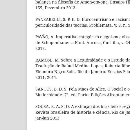
balança na filosofia de Amen-em-ope. Ensaios Filos
155, Dezembro 2013.
PANSARELLI, S. P. E. D. Eurocentrismo e racism
periculosidade das teorias. Problemata, v. 8, n. 
PAVÃO, A. Imperativo categórico e egoísmo: obse
de Schopenhauer a Kant. Aurora, Curitiba, v. 24, 
2012.
RAMOSE, M. Sobre a Legitimidade e o Estudo da 
Tradução de Rafael Medina Lopes, Roberta Ribe
Eleonora Nigro Solis. Rio de Janeiro: Ensaios Filo
2011, 2011.
SANTOS, B. D. S. Pela Maos de Alice. O Social e o 
Modernidade. 7º. ed. Porto: Edições Afrontamen
SOUSA, R. A. S. D. A extinção dos brasileiros s
Revista brasileira de história e ciência, Rio de Jan
jan-jun 2013.