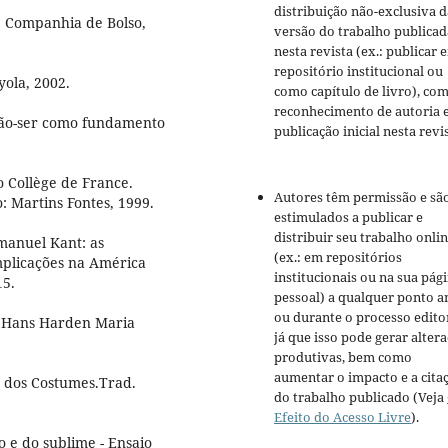
distribuição não-exclusiva d
: Companhia de Bolso,
versão do trabalho publicad
nesta revista (ex.: publicar 
repositório institucional ou
yola, 2002.
como capítulo de livro), co
reconhecimento de autoria 
Não-ser como fundamento
publicação inicial nesta revis
 Collège de France.
Autores têm permissão e sã
 Martins Fontes, 1999.
estimulados a publicar e
distribuir seu trabalho onli
manuel Kant: as
(ex.: em repositórios
implicações na América
institucionais ou na sua pág
15.
pessoal) a qualquer ponto a
ou durante o processo editor
de Hans Harden Maria
já que isso pode gerar alter
produtivas, bem como
aumentar o impacto e a cita
 dos Costumes.Trad.
do trabalho publicado (Veja
Efeito do Acesso Livre
).
 e do sublime - Ensaio