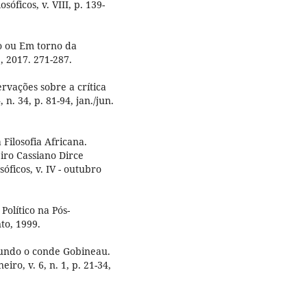
óficos, v. VIII, p. 139-
o ou Em torno da
1, 2017. 271-287.
rvações sobre a crítica
n. 34, p. 81-94, jan./jun.
Filosofia Africana.
iro Cassiano Dirce
sóficos, v. IV - outubro
Político na Pós-
to, 1999.
egundo o conde Gobineau.
eiro, v. 6, n. 1, p. 21-34,