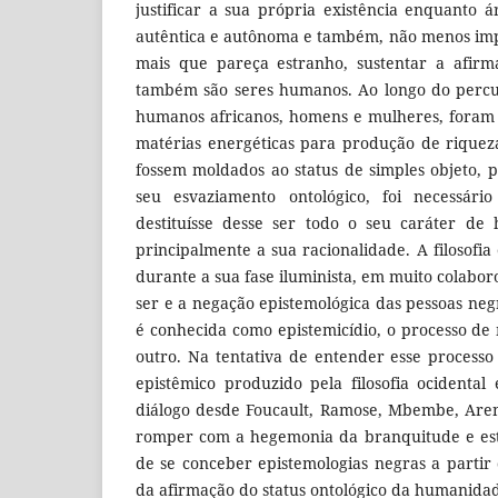
justificar a sua própria existência enquanto á
autêntica e autônoma e também, não menos imp
mais que pareça estranho, sustentar a afirm
também são seres humanos. Ao longo do percu
humanos africanos, homens e mulheres, foram
matérias energéticas para produção de rique
fossem moldados ao status de simples objeto,
seu esvaziamento ontológico, foi necessá
destituísse desse ser todo o seu caráter d
principalmente a sua racionalidade. A filosofia
durante a sua fase iluminista, em muito colabo
ser e a negação epistemológica das pessoas neg
é conhecida como epistemicídio, o processo d
outro. Na tentativa de entender esse processo
epistêmico produzido pela filosofia ocidental
diálogo desde Foucault, Ramose, Mbembe, Aren
romper com a hegemonia da branquitude e est
de se conceber epistemologias negras a partir
da afirmação do status ontológico da humanida