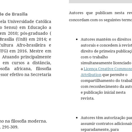
Autores que publicam nesta rev
e de Brasília
concordam com os seguintes termo
ela Universidade Católica
to Sensu) em Educação a
) em 2010; pós-graduado (
Brasília (UnB) em 2014; e
Autores mantém os direitos
ltura Afro-brasileira e
autorais e concedem à revis
(UFG) em 2016. Mestre em
direito de primeira publicaç
). Atuando principalmente
com o trabalho
r em cursos a distância,
simultaneamente licenciado
ofia africana, filosofia
a
Licença Creative Common
ssor efetivo na Secretaria
Attribution
que permite o
compartilhamento do traba
com reconhecimento da aut
e publicação inicial nesta
revista.
Autores têm autorização pa
o na filosofia moderna.
assumir contratos adicionai
. 291-309.
separadamente, para