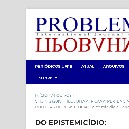
PERIÓDICOS UFPB
ATUAL
ARQUIVOS
SOBRE
INÍCIO
/
ARQUIVOS
/
V. 10 N. 2 (2019): FILOSOFIA AFRICANA: PERTE
POLÍTICAS DE RESISTÊNCIA: Epistemicídio e Geno
DO EPISTEMICÍDIO: