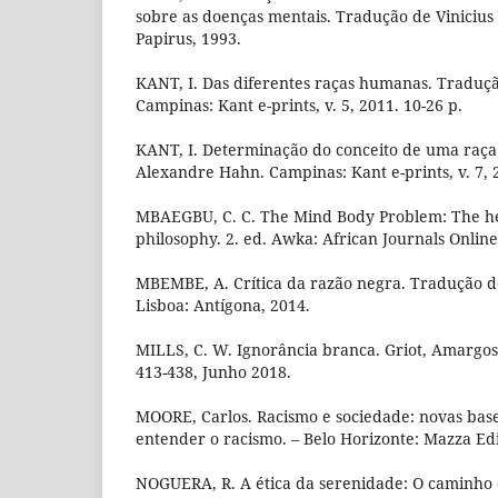
sobre as doenças mentais. Tradução de Vinicius 
Papirus, 1993.
KANT, I. Das diferentes raças humanas. Traduç
Campinas: Kant e-prints, v. 5, 2011. 10-26 p.
KANT, I. Determinação do conceito de uma raç
Alexandre Hahn. Campinas: Kant e-prints, v. 7, 2
MBAEGBU, C. C. The Mind Body Problem: The he
philosophy. 2. ed. Awka: African Journals Online,
MBEMBE, A. Crítica da razão negra. Tradução d
Lisboa: Antígona, 2014.
MILLS, C. W. Ignorância branca. Griot, Amargosa/
413-438, Junho 2018.
MOORE, Carlos. Racismo e sociedade: novas base
entender o racismo. – Belo Horizonte: Mazza Edi
NOGUERA, R. A ética da serenidade: O caminho 