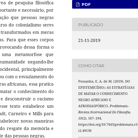
rea de pesquisa filosófica
PDF
ortante e necessário, por
ação que pessoas negras
rso do colonialismo seres
PUBLICADO
 transformados em meras
zas. Para que esses corpos
21-11-2019
 provocando dessa forma o
rio uma metamorfose que
e humanidade negando-lhe
COMO CITAR
 ocidental, principalmente
rou com o esvaziamento do
Pessanha, E. A. de M. (2019). DO
ras africanas, essa pratica
EPISTEMICÍDIO:: AS ESTRATÉGIAS
e matar o conhecimento do
DE MATAR O CONHECIMENTO
 e desconstruir o racismo
NEGRO AFRICANO E
 esse texto estabelece um
AFRODIASPÓRICO.
Problemata -
Revista Internacional De Filosofia
,
dt, Carneiro e Mills para
10
(2), 167–194.
abelecer novas maneiras
https://doi.org/10.7443/problemata.v1
 do resgate da memória e
i2.49136
de das pessoas negras.