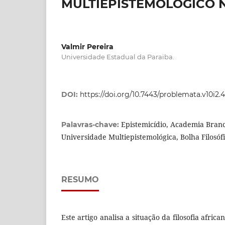
MULTIEPISTEMOLÓGICO 
Valmir Pereira
Universidade Estadual da Paraiba.
DOI:
https://doi.org/10.7443/problemata.v10i2.
Epistemicídio, Academia Branca
Palavras-chave:
Universidade Multiepistemológica, Bolha Filosóf
RESUMO
Este artigo analisa a situação da filosofia afri