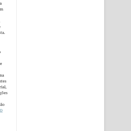
a
em
m
e
ta.
o
ne
ina
ntes
ial,
ações
ção
O