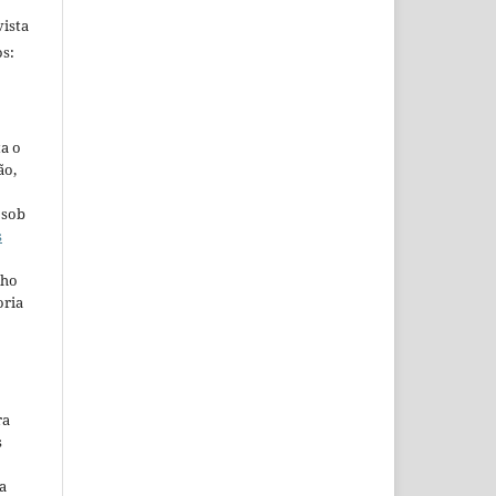
ista
s:
ta o
ão,
 sob
s
lho
oria
ra
s
a