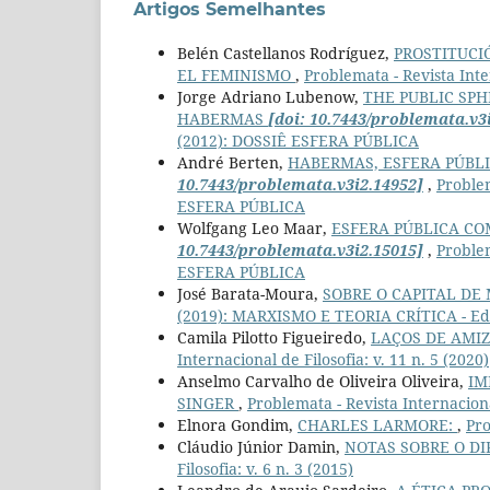
Artigos Semelhantes
Belén Castellanos Rodríguez,
PROSTITUCI
EL FEMINISMO
,
Problemata - Revista Inter
Jorge Adriano Lubenow,
THE PUBLIC SPH
HABERMAS
[doi: 10.7443/problemata.v3
(2012): DOSSIÊ ESFERA PÚBLICA
André Berten,
HABERMAS, ESFERA PÚBL
10.7443/problemata.v3i2.14952]
,
Problem
ESFERA PÚBLICA
Wolfgang Leo Maar,
ESFERA PÚBLICA CO
10.7443/problemata.v3i2.15015]
,
Problem
ESFERA PÚBLICA
José Barata-Moura,
SOBRE O CAPITAL DE
(2019): MARXISMO E TEORIA CRÍTICA - Edi
Camila Pilotto Figueiredo,
LAÇOS DE AMIZ
Internacional de Filosofia: v. 11 n. 5 (2020)
Anselmo Carvalho de Oliveira Oliveira,
IM
SINGER
,
Problemata - Revista Internacional
Elnora Gondim,
CHARLES LARMORE:
,
Pro
Cláudio Júnior Damin,
NOTAS SOBRE O D
Filosofia: v. 6 n. 3 (2015)