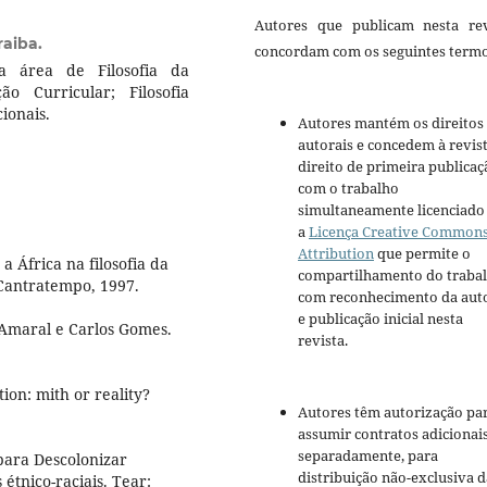
Autores que publicam nesta rev
raiba.
concordam com os seguintes termo
a área de Filosofia da
ão Curricular; Filosofia
ionais.
Autores mantém os direitos
autorais e concedem à revis
direito de primeira publicaç
com o trabalho
simultaneamente licenciado
a
Licença Creative Common
Attribution
que permite o
África na filosofia da
compartilhamento do traba
 Cantratempo, 1997.
com reconhecimento da aut
e publicação inicial nesta
 Amaral e Carlos Gomes.
revista.
tion: mith or reality?
Autores têm autorização pa
assumir contratos adicionai
separadamente, para
para Descolonizar
distribuição não-exclusiva d
étnico-raciais. Tear: