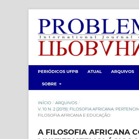
PERIÓDICOS UFPB
ATUAL
ARQUIVOS
SOBRE
INÍCIO
/
ARQUIVOS
/
V. 10 N. 2 (2019): FILOSOFIA AFRICANA: PERTE
FILOSOFIA AFRICANA E EDUCAÇÃO
A FILOSOFIA AFRICANA