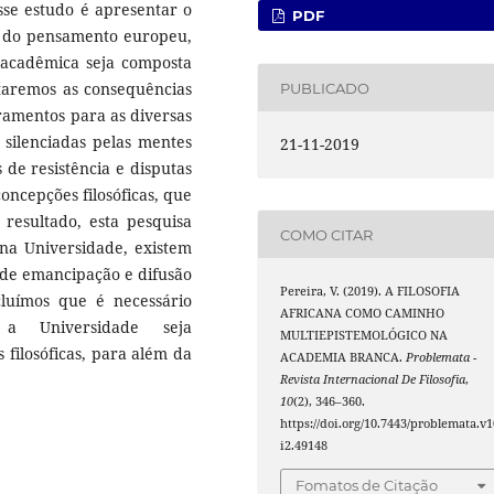
sse estudo é apresentar o
PDF
ão do pensamento europeu,
acadêmica seja composta
ntaremos as consequências
PUBLICADO
bramentos para as diversas
silenciadas pelas mentes
21-11-2019
 de resistência e disputas
concepções filosóficas, que
 resultado, esta pesquisa
COMO CITAR
 na Universidade, existem
s de emancipação e difusão
Pereira, V. (2019). A FILOSOFIA
cluímos que é necessário
AFRICANA COMO CAMINHO
a Universidade seja
MULTIEPISTEMOLÓGICO NA
 filosóficas, para além da
ACADEMIA BRANCA.
Problemata -
Revista Internacional De Filosofia
,
10
(2), 346–360.
https://doi.org/10.7443/problemata.v1
i2.49148
Fomatos de Citação