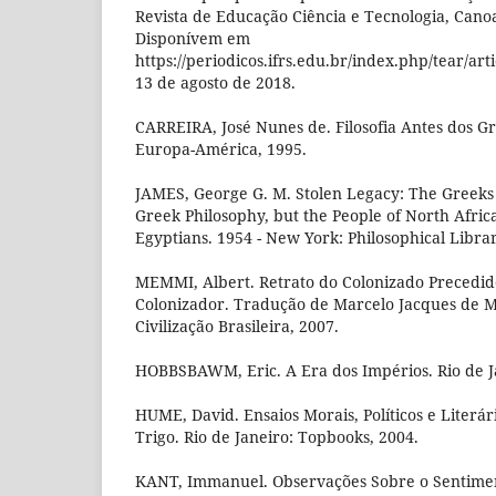
Revista de Educação Ciência e Tecnologia, Canoas
Disponívem em
https://periodicos.ifrs.edu.br/index.php/tear/art
13 de agosto de 2018.
CARREIRA, José Nunes de. Filosofia Antes dos Gr
Europa-América, 1995.
JAMES, George G. M. Stolen Legacy: The Greeks
Greek Philosophy, but the People of North Afri
Egyptians. 1954 - New York: Philosophical Librar
MEMMI, Albert. Retrato do Colonizado Precedid
Colonizador. Tradução de Marcelo Jacques de Mo
Civilização Brasileira, 2007.
HOBBSBAWM, Eric. A Era dos Impérios. Rio de Ja
HUME, David. Ensaios Morais, Políticos e Literá
Trigo. Rio de Janeiro: Topbooks, 2004.
KANT, Immanuel. Observações Sobre o Sentimen