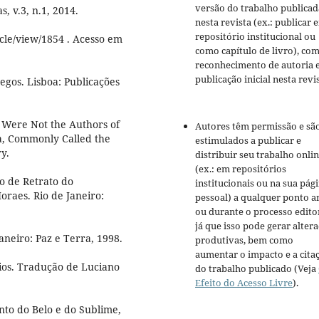
versão do trabalho publicad
, v.3, n.1, 2014.
nesta revista (ex.: publicar 
repositório institucional ou
icle/view/1854 . Acesso em
como capítulo de livro), co
reconhecimento de autoria 
publicação inicial nesta revis
egos. Lisboa: Publicações
 Were Not the Authors of
Autores têm permissão e sã
ca, Commonly Called the
estimulados a publicar e
y.
distribuir seu trabalho onli
(ex.: em repositórios
o de Retrato do
institucionais ou na sua pág
raes. Rio de Janeiro:
pessoal) a qualquer ponto a
ou durante o processo editor
já que isso pode gerar alter
neiro: Paz e Terra, 1998.
produtivas, bem como
aumentar o impacto e a cita
rios. Tradução de Luciano
do trabalho publicado (Veja
Efeito do Acesso Livre
).
to do Belo e do Sublime,