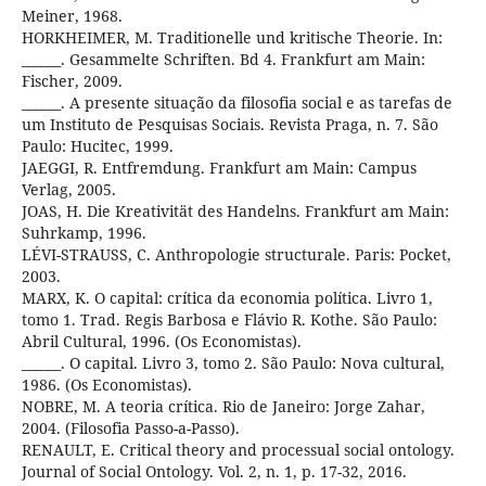
Meiner, 1968.
HORKHEIMER, M. Traditionelle und kritische Theorie. In:
______. Gesammelte Schriften. Bd 4. Frankfurt am Main:
Fischer, 2009.
______. A presente situação da filosofia social e as tarefas de
um Instituto de Pesquisas Sociais. Revista Praga, n. 7. São
Paulo: Hucitec, 1999.
JAEGGI, R. Entfremdung. Frankfurt am Main: Campus
Verlag, 2005.
JOAS, H. Die Kreativität des Handelns. Frankfurt am Main:
Suhrkamp, 1996.
LÉVI-STRAUSS, C. Anthropologie structurale. Paris: Pocket,
2003.
MARX, K. O capital: crítica da economia política. Livro 1,
tomo 1. Trad. Regis Barbosa e Flávio R. Kothe. São Paulo:
Abril Cultural, 1996. (Os Economistas).
______. O capital. Livro 3, tomo 2. São Paulo: Nova cultural,
1986. (Os Economistas).
NOBRE, M. A teoria crítica. Rio de Janeiro: Jorge Zahar,
2004. (Filosofia Passo-a-Passo).
RENAULT, E. Critical theory and processual social ontology.
Journal of Social Ontology. Vol. 2, n. 1, p. 17-32, 2016.