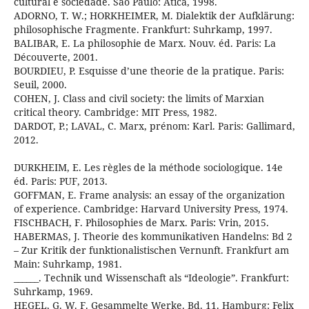
cultural e sociedade. São Paulo: Ática, 1998.
ADORNO, T. W.; HORKHEIMER, M. Dialektik der Aufklärung:
philosophische Fragmente. Frankfurt: Suhrkamp, 1997.
BALIBAR, E. La philosophie de Marx. Nouv. éd. Paris: La
Découverte, 2001.
BOURDIEU, P. Esquisse d’une theorie de la pratique. Paris:
Seuil, 2000.
COHEN, J. Class and civil society: the limits of Marxian
critical theory. Cambridge: MIT Press, 1982.
DARDOT, P.; LAVAL, C. Marx, prénom: Karl. Paris: Gallimard,
2012.
DURKHEIM, E. Les règles de la méthode sociologique. 14e
éd. Paris: PUF, 2013.
GOFFMAN, E. Frame analysis: an essay of the organization
of experience. Cambridge: Harvard University Press, 1974.
FISCHBACH, F. Philosophies de Marx. Paris: Vrin, 2015.
HABERMAS, J. Theorie des kommunikativen Handelns: Bd 2
– Zur Kritik der funktionalistischen Vernunft. Frankfurt am
Main: Suhrkamp, 1981.
______. Technik und Wissenschaft als “Ideologie”. Frankfurt:
Suhrkamp, 1969.
HEGEL, G. W. F. Gesammelte Werke. Bd. 11. Hamburg: Felix