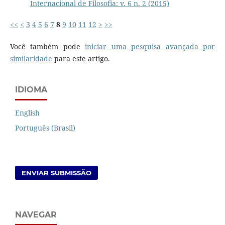
Internacional de Filosofia: v. 6 n. 2 (2015)
<<
<
3
4
5
6
7
8
9
10
11
12
>
>>
Você também pode
iniciar uma pesquisa avançada por
similaridade
para este artigo.
IDIOMA
English
Português (Brasil)
ENVIAR SUBMISSÃO
NAVEGAR