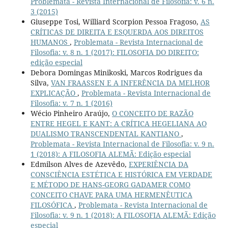
Problemata - Revista Internacional de Filosofia: v. 6 n.
3 (2015)
Giuseppe Tosi, Williard Scorpion Pessoa Fragoso,
AS
CRÍTICAS DE DIREITA E ESQUERDA AOS DIREITOS
HUMANOS
,
Problemata - Revista Internacional de
Filosofia: v. 8 n. 1 (2017): FILOSOFIA DO DIREITO:
edição especial
Debora Domingas Minikoski, Marcos Rodrigues da
Silva,
VAN FRAASSEN E A INFERÊNCIA DA MELHOR
EXPLICAÇÃO
,
Problemata - Revista Internacional de
Filosofia: v. 7 n. 1 (2016)
Wécio Pinheiro Araújo,
O CONCEITO DE RAZÃO
ENTRE HEGEL E KANT: A CRÍTICA HEGELIANA AO
DUALISMO TRANSCENDENTAL KANTIANO
,
Problemata - Revista Internacional de Filosofia: v. 9 n.
1 (2018): A FILOSOFIA ALEMÃ: Edição especial
Edmilson Alves de Azevêdo,
EXPERIÊNCIA DA
CONSCIÊNCIA ESTÉTICA E HISTÓRICA EM VERDADE
E MÉTODO DE HANS-GEORG GADAMER COMO
CONCEITO CHAVE PARA UMA HERMENÊUTICA
FILOSÓFICA
,
Problemata - Revista Internacional de
Filosofia: v. 9 n. 1 (2018): A FILOSOFIA ALEMÃ: Edição
especial