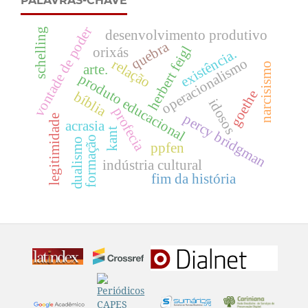
PALAVRAS-CHAVE
vontade de poder
schelling
desenvolvimento produtivo
quebra
herbert feigl
orixás
existência.
operacionalismo
relação
narcisismo
arte.
produto educacional
goethe
bíblia
idosos
profecia
percy bridgman
legitimidade
acrasia
kant
formação
dualismo
ppfen
indústria cultural
fim da história