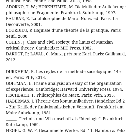
cultural e sociedade. São Paulo: Ática, 1998.
ADORNO, T. W.; HORKHEIMER, M. Dialektik der Aufklärung:
philosophische Fragmente. Frankfurt: Suhrkamp, 1997.
BALIBAR, E. La philosophie de Marx. Nouv. éd. Paris: La
Découverte, 2001.
BOURDIEU, P. Esquisse d’une theorie de la pratique. Paris:
Seuil, 2000.
COHEN, J. Class and civil society: the limits of Marxian
critical theory. Cambridge: MIT Press, 1982.
DARDOT, P.; LAVAL, C. Marx, prénom: Karl. Paris: Gallimard,
2012.
DURKHEIM, E. Les règles de la méthode sociologique. 14e
éd. Paris: PUF, 2013.
GOFFMAN, E. Frame analysis: an essay of the organization
of experience. Cambridge: Harvard University Press, 1974.
FISCHBACH, F. Philosophies de Marx. Paris: Vrin, 2015.
HABERMAS, J. Theorie des kommunikativen Handelns: Bd 2
– Zur Kritik der funktionalistischen Vernunft. Frankfurt am
Main: Suhrkamp, 1981.
______. Technik und Wissenschaft als “Ideologie”. Frankfurt:
Suhrkamp, 1969.
HEGEL, G. W. F. Gesammelte Werke. Bd. 11. Hamburg: Felix