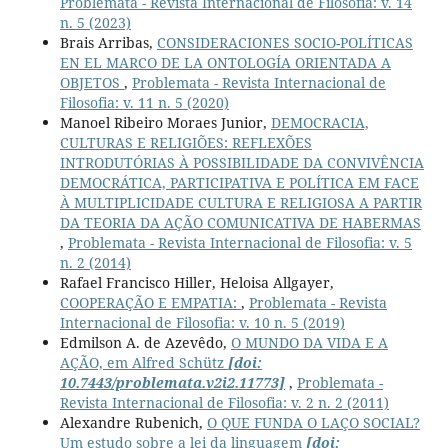
Problemata - Revista Internacional de Filosofia: v. 14
n. 5 (2023)
Brais Arribas,
CONSIDERACIONES SOCIO-POLÍTICAS
EN EL MARCO DE LA ONTOLOGÍA ORIENTADA A
OBJETOS
,
Problemata - Revista Internacional de
Filosofia: v. 11 n. 5 (2020)
Manoel Ribeiro Moraes Junior,
DEMOCRACIA,
CULTURAS E RELIGIÕES: REFLEXÕES
INTRODUTÓRIAS À POSSIBILIDADE DA CONVIVÊNCIA
DEMOCRÁTICA, PARTICIPATIVA E POLÍTICA EM FACE
À MULTIPLICIDADE CULTURA E RELIGIOSA A PARTIR
DA TEORIA DA AÇÃO COMUNICATIVA DE HABERMAS
,
Problemata - Revista Internacional de Filosofia: v. 5
n. 2 (2014)
Rafael Francisco Hiller, Heloisa Allgayer,
COOPERAÇÃO E EMPATIA:
,
Problemata - Revista
Internacional de Filosofia: v. 10 n. 5 (2019)
Edmilson A. de Azevêdo,
O MUNDO DA VIDA E A
AÇÃO, em Alfred Schütz
[doi:
10.7443/problemata.v2i2.11773]
,
Problemata -
Revista Internacional de Filosofia: v. 2 n. 2 (2011)
Alexandre Rubenich,
O QUE FUNDA O LAÇO SOCIAL?
Um estudo sobre a lei da linguagem
[doi: