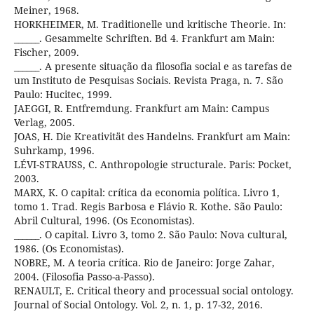
Meiner, 1968.
HORKHEIMER, M. Traditionelle und kritische Theorie. In:
______. Gesammelte Schriften. Bd 4. Frankfurt am Main:
Fischer, 2009.
______. A presente situação da filosofia social e as tarefas de
um Instituto de Pesquisas Sociais. Revista Praga, n. 7. São
Paulo: Hucitec, 1999.
JAEGGI, R. Entfremdung. Frankfurt am Main: Campus
Verlag, 2005.
JOAS, H. Die Kreativität des Handelns. Frankfurt am Main:
Suhrkamp, 1996.
LÉVI-STRAUSS, C. Anthropologie structurale. Paris: Pocket,
2003.
MARX, K. O capital: crítica da economia política. Livro 1,
tomo 1. Trad. Regis Barbosa e Flávio R. Kothe. São Paulo:
Abril Cultural, 1996. (Os Economistas).
______. O capital. Livro 3, tomo 2. São Paulo: Nova cultural,
1986. (Os Economistas).
NOBRE, M. A teoria crítica. Rio de Janeiro: Jorge Zahar,
2004. (Filosofia Passo-a-Passo).
RENAULT, E. Critical theory and processual social ontology.
Journal of Social Ontology. Vol. 2, n. 1, p. 17-32, 2016.