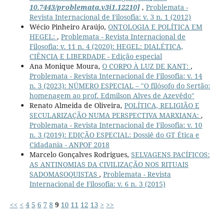
10.7443/problemata.v3i1.12210]
,
Problemata -
Revista Internacional de Filosofia: v. 3 n. 1 (2012)
Wécio Pinheiro Araújo,
ONTOLOGIA E POLÍTICA EM
HEGEL:
,
Problemata - Revista Internacional de
Filosofia: v. 11 n. 4 (2020): HEGEL: DIALÉTICA,
CIÊNCIA E LIBERDADE - Edição especial
Ana Monique Moura,
O CORPO À LUZ DE KANT:
,
Problemata - Revista Internacional de Filosofia: v. 14
n. 3 (2023): NÚMERO ESPECIAL – "O filósofo do Sertão:
homenagem ao prof. Edmilson Alves de Azevêdo"
Renato Almeida de Oliveira,
POLÍTICA, RELIGIÃO E
SECULARIZAÇÃO NUMA PERSPECTIVA MARXIANA:
,
Problemata - Revista Internacional de Filosofia: v. 10
n. 3 (2019): EDIÇÃO ESPECIAL: Dossiê do GT Ética e
Cidadania - ANPOF 2018
Marcelo Gonçalves Rodrigues,
SELVAGENS PACÍFICOS:
AS ANTINOMIAS DA CIVILIZAÇÃO NOS RITUAIS
SADOMASOQUISTAS
,
Problemata - Revista
Internacional de Filosofia: v. 6 n. 3 (2015)
<<
<
4
5
6
7
8
9
10
11
12
13
>
>>