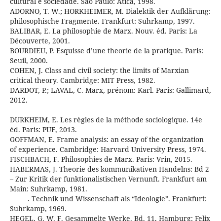
cultural e sociedade. São Paulo: Ática, 1998.
ADORNO, T. W.; HORKHEIMER, M. Dialektik der Aufklärung:
philosophische Fragmente. Frankfurt: Suhrkamp, 1997.
BALIBAR, E. La philosophie de Marx. Nouv. éd. Paris: La
Découverte, 2001.
BOURDIEU, P. Esquisse d’une theorie de la pratique. Paris:
Seuil, 2000.
COHEN, J. Class and civil society: the limits of Marxian
critical theory. Cambridge: MIT Press, 1982.
DARDOT, P.; LAVAL, C. Marx, prénom: Karl. Paris: Gallimard,
2012.
DURKHEIM, E. Les règles de la méthode sociologique. 14e
éd. Paris: PUF, 2013.
GOFFMAN, E. Frame analysis: an essay of the organization
of experience. Cambridge: Harvard University Press, 1974.
FISCHBACH, F. Philosophies de Marx. Paris: Vrin, 2015.
HABERMAS, J. Theorie des kommunikativen Handelns: Bd 2
– Zur Kritik der funktionalistischen Vernunft. Frankfurt am
Main: Suhrkamp, 1981.
______. Technik und Wissenschaft als “Ideologie”. Frankfurt:
Suhrkamp, 1969.
HEGEL, G. W. F. Gesammelte Werke. Bd. 11. Hamburg: Felix