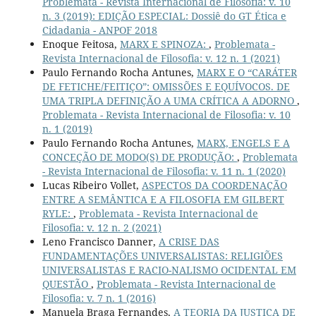
Problemata - Revista Internacional de Filosofia: v. 10
n. 3 (2019): EDIÇÃO ESPECIAL: Dossiê do GT Ética e
Cidadania - ANPOF 2018
Enoque Feitosa,
MARX E SPINOZA:
,
Problemata -
Revista Internacional de Filosofia: v. 12 n. 1 (2021)
Paulo Fernando Rocha Antunes,
MARX E O “CARÁTER
DE FETICHE/FEITIÇO”: OMISSÕES E EQUÍVOCOS. DE
UMA TRIPLA DEFINIÇÃO A UMA CRÍTICA A ADORNO
,
Problemata - Revista Internacional de Filosofia: v. 10
n. 1 (2019)
Paulo Fernando Rocha Antunes,
MARX, ENGELS E A
CONCEÇÃO DE MODO(S) DE PRODUÇÃO:
,
Problemata
- Revista Internacional de Filosofia: v. 11 n. 1 (2020)
Lucas Ribeiro Vollet,
ASPECTOS DA COORDENAÇÃO
ENTRE A SEMÂNTICA E A FILOSOFIA EM GILBERT
RYLE:
,
Problemata - Revista Internacional de
Filosofia: v. 12 n. 2 (2021)
Leno Francisco Danner,
A CRISE DAS
FUNDAMENTAÇÕES UNIVERSALISTAS: RELIGIÕES
UNIVERSALISTAS E RACIO-NALISMO OCIDENTAL EM
QUESTÃO
,
Problemata - Revista Internacional de
Filosofia: v. 7 n. 1 (2016)
Manuela Braga Fernandes,
A TEORIA DA JUSTIÇA DE