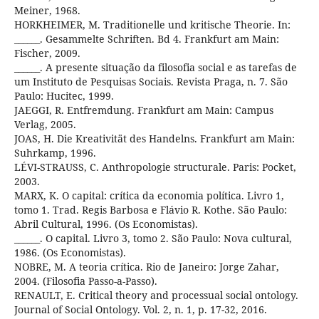
Meiner, 1968.
HORKHEIMER, M. Traditionelle und kritische Theorie. In:
______. Gesammelte Schriften. Bd 4. Frankfurt am Main:
Fischer, 2009.
______. A presente situação da filosofia social e as tarefas de
um Instituto de Pesquisas Sociais. Revista Praga, n. 7. São
Paulo: Hucitec, 1999.
JAEGGI, R. Entfremdung. Frankfurt am Main: Campus
Verlag, 2005.
JOAS, H. Die Kreativität des Handelns. Frankfurt am Main:
Suhrkamp, 1996.
LÉVI-STRAUSS, C. Anthropologie structurale. Paris: Pocket,
2003.
MARX, K. O capital: crítica da economia política. Livro 1,
tomo 1. Trad. Regis Barbosa e Flávio R. Kothe. São Paulo:
Abril Cultural, 1996. (Os Economistas).
______. O capital. Livro 3, tomo 2. São Paulo: Nova cultural,
1986. (Os Economistas).
NOBRE, M. A teoria crítica. Rio de Janeiro: Jorge Zahar,
2004. (Filosofia Passo-a-Passo).
RENAULT, E. Critical theory and processual social ontology.
Journal of Social Ontology. Vol. 2, n. 1, p. 17-32, 2016.