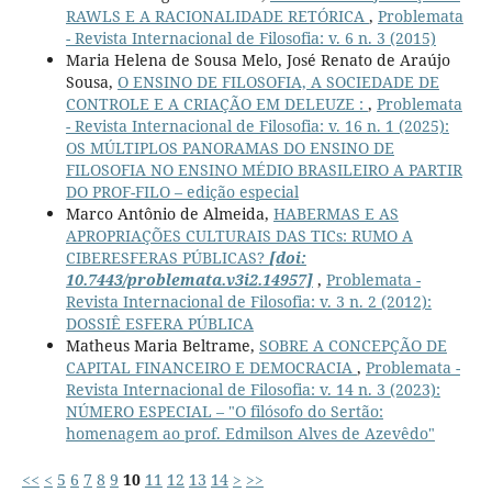
RAWLS E A RACIONALIDADE RETÓRICA
,
Problemata
- Revista Internacional de Filosofia: v. 6 n. 3 (2015)
Maria Helena de Sousa Melo, José Renato de Araújo
Sousa,
O ENSINO DE FILOSOFIA, A SOCIEDADE DE
CONTROLE E A CRIAÇÃO EM DELEUZE :
,
Problemata
- Revista Internacional de Filosofia: v. 16 n. 1 (2025):
OS MÚLTIPLOS PANORAMAS DO ENSINO DE
FILOSOFIA NO ENSINO MÉDIO BRASILEIRO A PARTIR
DO PROF-FILO – edição especial
Marco Antônio de Almeida,
HABERMAS E AS
APROPRIAÇÕES CULTURAIS DAS TICs: RUMO A
CIBERESFERAS PÚBLICAS?
[doi:
10.7443/problemata.v3i2.14957]
,
Problemata -
Revista Internacional de Filosofia: v. 3 n. 2 (2012):
DOSSIÊ ESFERA PÚBLICA
Matheus Maria Beltrame,
SOBRE A CONCEPÇÃO DE
CAPITAL FINANCEIRO E DEMOCRACIA
,
Problemata -
Revista Internacional de Filosofia: v. 14 n. 3 (2023):
NÚMERO ESPECIAL – "O filósofo do Sertão:
homenagem ao prof. Edmilson Alves de Azevêdo"
<<
<
5
6
7
8
9
10
11
12
13
14
>
>>