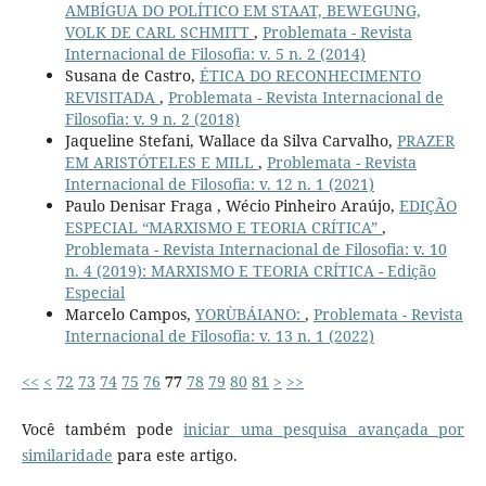
AMBÍGUA DO POLÍTICO EM STAAT, BEWEGUNG,
VOLK DE CARL SCHMITT
,
Problemata - Revista
Internacional de Filosofia: v. 5 n. 2 (2014)
Susana de Castro,
ÉTICA DO RECONHECIMENTO
REVISITADA
,
Problemata - Revista Internacional de
Filosofia: v. 9 n. 2 (2018)
Jaqueline Stefani, Wallace da Silva Carvalho,
PRAZER
EM ARISTÓTELES E MILL
,
Problemata - Revista
Internacional de Filosofia: v. 12 n. 1 (2021)
Paulo Denisar Fraga , Wécio Pinheiro Araújo,
EDIÇÃO
ESPECIAL “MARXISMO E TEORIA CRÍTICA”
,
Problemata - Revista Internacional de Filosofia: v. 10
n. 4 (2019): MARXISMO E TEORIA CRÍTICA - Edição
Especial
Marcelo Campos,
YORÙBÁIANO:
,
Problemata - Revista
Internacional de Filosofia: v. 13 n. 1 (2022)
<<
<
72
73
74
75
76
77
78
79
80
81
>
>>
Você também pode
iniciar uma pesquisa avançada por
similaridade
para este artigo.