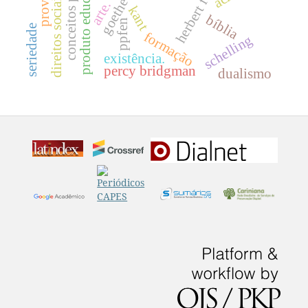
produto educacional
herbert feigl
direitos sociais
goethe
arte.
kant
bíblia
ppfen
seriedade
formação
schelling
existência.
percy bridgman
dualismo