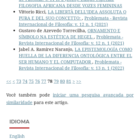
FILOSOFIA AFRICANA DESDE VOZES FEMININAS
Vittorio Ricci,
LA LIBERTÀ DELL’IDEA ASSOLUTA O
PURA E DEL SUO CONCETTO:
,
Problemata - Revista
Internacional de Filosofia: v. 12 n. 1 (2021)
Gustavo de Azevedo Torrecilha,
ORNAMENTO E
SÍMBOLO NA ESTÉTICA DE HEGEL
,
Problemata -
Revista Internacional de Filosofia: v. 12 n. 1 (2021)
Jabel A. Ramírez Naranjo,
LA EPISTEMOLOGÍA COMO
HUELLA DE LA DIFERENCIA ONTOLÓGICA ENTRE EL
SER HUMANO Y EL COMPUTADOR
,
Problemata -
Revista Internacional de Filosofia: v. 13 n. 1 (2022)
<<
<
73
74
75
76
77
78
79
80
81
>
>>
Você também pode
iniciar uma pesquisa avançada por
similaridade
para este artigo.
IDIOMA
English