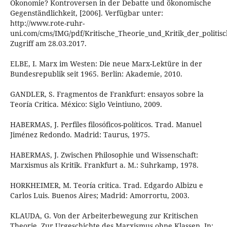
Ökonomie? Kontroversen in der Debatte und ökonomische
Gegenständlichkeit, [2006]. Verfügbar unter:
http://www.rote-ruhr-
uni.com/cms/IMG/pdf/Kritische_Theorie_und_Kritik_der_politi
Zugriff am 28.03.2017.
ELBE, I. Marx im Westen: Die neue Marx-Lektüre in der
Bundesrepublik seit 1965. Berlin: Akademie, 2010.
GANDLER, S. Fragmentos de Frankfurt: ensayos sobre la
Teoría Critica. México: Siglo Veintiuno, 2009.
HABERMAS, J. Perfiles filosóficos-políticos. Trad. Manuel
Jiménez Redondo. Madrid: Taurus, 1975.
HABERMAS, J. Zwischen Philosophie und Wissenschaft:
Marxismus als Kritik. Frankfurt a. M.: Suhrkamp, 1978.
HORKHEIMER, M. Teoría critica. Trad. Edgardo Albizu e
Carlos Luis. Buenos Aires; Madrid: Amorrortu, 2003.
KLAUDA, G. Von der Arbeiterbewegung zur Kritischen
Theorie. Zur Urgeschichte des Marxismus ohne Klassen. In: