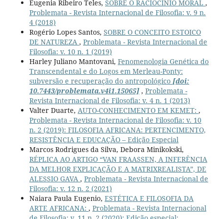
Eugenia Ribeiro Teles,
SOBRE O RACIOCÍNIO MORAL
,
Problemata - Revista Internacional de Filosofia: v. 9 n.
4 (2018)
Rogério Lopes Santos,
SOBRE O CONCEITO ESTOICO
DE NATUREZA
,
Problemata - Revista Internacional de
Filosofia: v. 10 n. 1 (2019)
Harley Juliano Mantovani,
Fenomenologia Genética do
Transcendental e do Logos em Merleau-Ponty:
subversão e recuperação do antropológico
[doi:
10.7443/problemata.v4i1.15065]
,
Problemata -
Revista Internacional de Filosofia: v. 4 n. 1 (2013)
Valter Duarte,
AUTO-CONHECIMENTO EM KEMET:
,
Problemata - Revista Internacional de Filosofia: v. 10
n. 2 (2019): FILOSOFIA AFRICANA: PERTENCIMENTO,
RESISTÊNCIA E EDUCAÇÃO – Edição Especial
Marcos Rodrigues da Silva, Debora Minikokski,
RÉPLICA AO ARTIGO “VAN FRAASSEN, A INFERÊNCIA
DA MELHOR EXPLICAÇÃO E A MATRIXREALISTA”, DE
ALESSIO GAVA
,
Problemata - Revista Internacional de
Filosofia: v. 12 n. 2 (2021)
Naiara Paula Eugenio,
ESTÉTICA E FILOSOFIA DA
ARTE AFRICANA:
,
Problemata - Revista Internacional
de Filosofia: v. 11 n. 2 (2020): Edição especial: