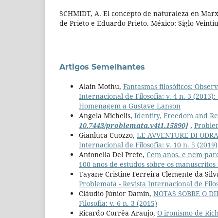
SCHMIDT, A. El concepto de naturaleza en Marx. 
de Prieto e Eduardo Prieto. México: Siglo Veinti
Artigos Semelhantes
Alain Mothu,
Fantasmas filosóficos: Obser
Internacional de Filosofia: v. 4 n. 3 (2013)
Homenagem a Gustave Lanson
Angela Michelis,
Identity, Freedom and Rel
10.7443/problemata.v4i1.15890]
,
Problem
Gianluca Cuozzo,
LE AVVENTURE DI ODRA
Internacional de Filosofia: v. 10 n. 5 (2019)
Antonella Del Prete,
Cem anos, e nem par
100 anos de estudos sobre os manuscritos
Tayane Cristine Ferreira Clemente da Silv
Problemata - Revista Internacional de Filoso
Cláudio Júnior Damin,
NOTAS SOBRE O D
Filosofia: v. 6 n. 3 (2015)
Ricardo Corrêa Araujo,
O ironismo de Ric