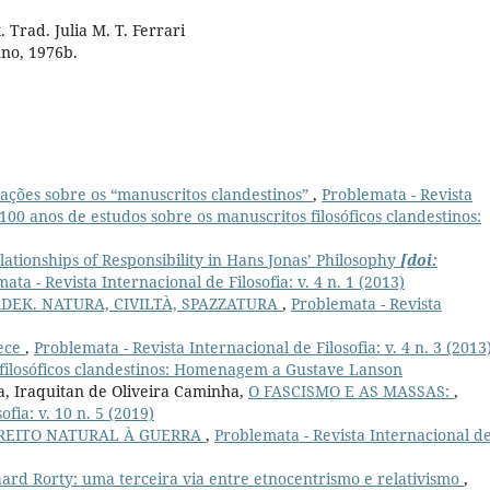
Trad. Julia M. T. Ferrari
uno, 1976b.
vações sobre os “manuscritos clandestinos”
,
Problemata - Revista
: 100 anos de estudos sobre os manuscritos filosóficos clandestinos:
ationships of Responsibility in Hans Jonas’ Philosophy
[doi:
ata - Revista Internacional de Filosofia: v. 4 n. 1 (2013)
DEK. NATURA, CIVILTÀ, SPAZZATURA
,
Problemata - Revista
ece
,
Problemata - Revista Internacional de Filosofia: v. 4 n. 3 (2013)
 filosóficos clandestinos: Homenagem a Gustave Lanson
a, Iraquitan de Oliveira Caminha,
O FASCISMO E AS MASSAS:
,
fia: v. 10 n. 5 (2019)
IREITO NATURAL À GUERRA
,
Problemata - Revista Internacional d
hard Rorty: uma terceira via entre etnocentrismo e relativismo
,