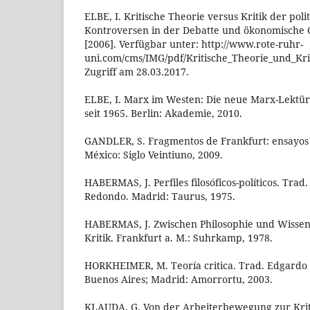
ELBE, I. Kritische Theorie versus Kritik der pol
Kontroversen in der Debatte und ökonomische G
[2006]. Verfügbar unter: http://www.rote-ruhr-
uni.com/cms/IMG/pdf/Kritische_Theorie_und_Kri
Zugriff am 28.03.2017.
ELBE, I. Marx im Westen: Die neue Marx-Lektür
seit 1965. Berlin: Akademie, 2010.
GANDLER, S. Fragmentos de Frankfurt: ensayos s
México: Siglo Veintiuno, 2009.
HABERMAS, J. Perfiles filosóficos-políticos. Tra
Redondo. Madrid: Taurus, 1975.
HABERMAS, J. Zwischen Philosophie und Wissen
Kritik. Frankfurt a. M.: Suhrkamp, 1978.
HORKHEIMER, M. Teoría critica. Trad. Edgardo A
Buenos Aires; Madrid: Amorrortu, 2003.
KLAUDA, G. Von der Arbeiterbewegung zur Krit