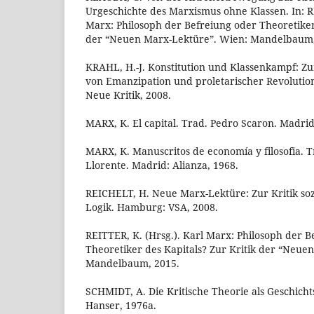
Urgeschichte des Marxismus ohne Klassen. In: RE
Marx: Philosoph der Befreiung oder Theoretiker 
der “Neuen Marx-Lektüre”. Wien: Mandelbaum, 
KRAHL, H.-J. Konstitution und Klassenkampf: Zur
von Emanzipation und proletarischer Revolution
Neue Kritik, 2008.
MARX, K. El capital. Trad. Pedro Scaron. Madrid:
MARX, K. Manuscritos de economía y filosofia. T
Llorente. Madrid: Alianza, 1968.
REICHELT, H. Neue Marx-Lektüre: Zur Kritik soz
Logik. Hamburg: VSA, 2008.
REITTER, K. (Hrsg.). Karl Marx: Philosoph der B
Theoretiker des Kapitals? Zur Kritik der “Neue
Mandelbaum, 2015.
SCHMIDT, A. Die Kritische Theorie als Geschich
Hanser, 1976a.