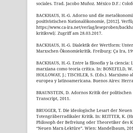
sociales. Trad. Jacobo Muñoz. México D.F.: Colofó
BACKHAUS, H.-G. Adorno und die metaökonomis
positivistischen Nationalökonomie, [2012]. Verf
https://www.ca-ira.net/verlag/leseproben/backh
kritikvwl/. Zugriff am 28.03.2017.
BACKHAUS, H.-G. Dialektik der Wertform: Unte
Marxschen Ökonomiekritik. Freiburg: Ça Ira, 19
BACKHAUS, H.-G. Entre la filosofía y la ciencia:
marxiana como teoria crítica. In: BONEFELD, W.
HOLLOWAY, J.; TISCHLER, S. (Eds.). Marxismo ab
europea y latinoamericana. Buenos Aires: Herram
BRAUNSTEIN, D. Adornos Kritik der politischen 
Transcript, 2011.
BRUGGER, T. Die ideologische Lesart der Neuen
Totengräberradikaler Kritik. In: REITTER, K. (Hr
Philosoph der Befreiung oder Theoretiker des Ka
“Neuen Marx-Lektüre”. Wien: Mandelbaum, 2015