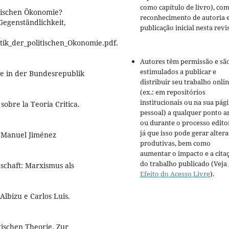
como capítulo de livro), co
itischen Ökonomie?
reconhecimento de autoria 
egenständlichkeit,
publicação inicial nesta revis
tik_der_politischen_Okonomie.pdf.
Autores têm permissão e sã
estimulados a publicar e
e in der Bundesrepublik
distribuir seu trabalho onli
(ex.: em repositórios
institucionais ou na sua pág
obre la Teoría Critica.
pessoal) a qualquer ponto a
ou durante o processo editor
já que isso pode gerar alter
d. Manuel Jiménez
produtivas, bem como
aumentar o impacto e a cita
do trabalho publicado (Veja
schaft: Marxismus als
Efeito do Acesso Livre
).
lbizu e Carlos Luis.
ischen Theorie. Zur