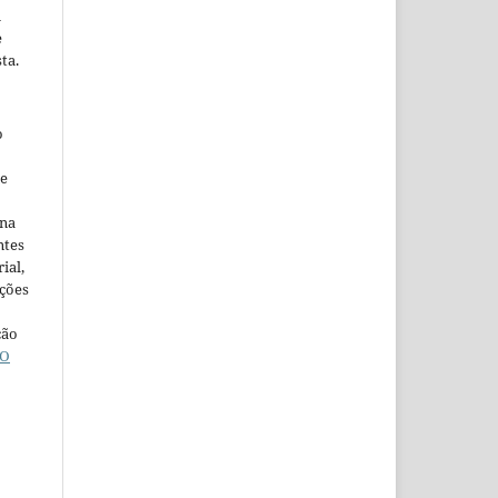
m
e
ta.
o
ne
ina
ntes
ial,
ações
ção
O