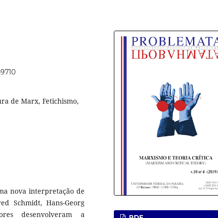
49710
ura de Marx, Fetichismo,
uma nova interpretação de
red Schmidt, Hans-Georg
ores desenvolveram a
PDF