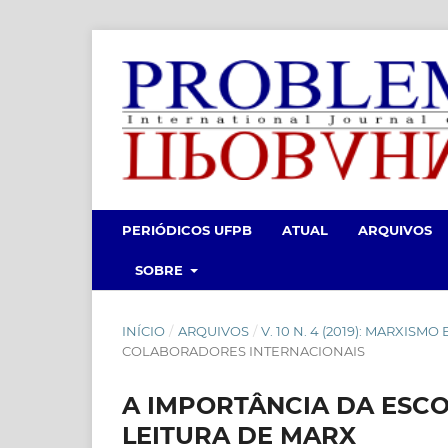
PERIÓDICOS UFPB
ATUAL
ARQUIVOS
SOBRE
INÍCIO
/
ARQUIVOS
/
V. 10 N. 4 (2019): MARXISMO
COLABORADORES INTERNACIONAIS
A IMPORTÂNCIA DA ESC
LEITURA DE MARX