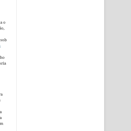
ta o
ão,
 sob
s
lho
oria
ra
s
a
a
em