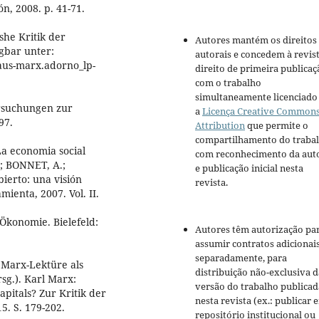
n, 2008. p. 41-71.
he Kritik der
Autores mantém os direitos
ügbar unter:
autorais e concedem à revis
aus-marx.adorno_lp-
direito de primeira publicaç
com o trabalho
simultaneamente licenciado
rsuchungen zur
a
Licença Creative Common
97.
Attribution
que permite o
compartilhamento do traba
 La economia social
com reconhecimento da aut
; BONNET, A.;
e publicação inicial nesta
ierto: una visión
revista.
ienta, 2007. Vol. II.
Ökonomie. Bielefeld:
Autores têm autorização pa
assumir contratos adicionai
separadamente, para
 Marx-Lektüre als
distribuição não-exclusiva d
sg.). Karl Marx:
versão do trabalho publicad
pitals? Zur Kritik der
nesta revista (ex.: publicar 
. S. 179-202.
repositório institucional ou