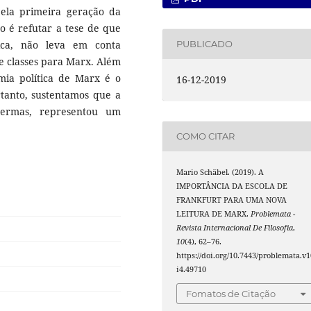
ela primeira geração da
go é refutar a tese de que
tica, não leva em conta
PUBLICADO
de classes para Marx. Além
mia política de Marx é o
16-12-2019
rtanto, sustentamos que a
ermas, representou um
COMO CITAR
Mario Schäbel. (2019). A
IMPORTÂNCIA DA ESCOLA DE
FRANKFURT PARA UMA NOVA
LEITURA DE MARX.
Problemata -
Revista Internacional De Filosofia
,
10
(4), 62–76.
https://doi.org/10.7443/problemata.v1
i4.49710
Fomatos de Citação