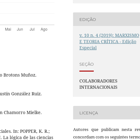
EDIÇÃO
v. 10 n. 4 (2019): MARXISMO
E TEORIA CRÍTICA - Edição
Especial
SEÇÃO
do Brotons Muñoz.
COLABORADORES
INTERNACIONAIS
ustín González Ruiz.
im Chamorro Mielke.
LICENÇA
Autores que publicam nesta rev
iales. In: POPPER, K. R.;
concordam com os seguintes termo
a lógica de las ciencias