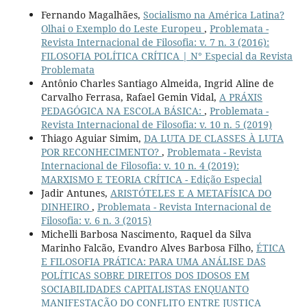
Fernando Magalhães,
Socialismo na América Latina?
Olhai o Exemplo do Leste Europeu
,
Problemata -
Revista Internacional de Filosofia: v. 7 n. 3 (2016):
FILOSOFIA POLÍTICA CRÍTICA | N° Especial da Revista
Problemata
Antônio Charles Santiago Almeida, Ingrid Aline de
Carvalho Ferrasa, Rafael Gemin Vidal,
A PRÁXIS
PEDAGÓGICA NA ESCOLA BÁSICA:
,
Problemata -
Revista Internacional de Filosofia: v. 10 n. 5 (2019)
Thiago Aguiar Simim,
DA LUTA DE CLASSES À LUTA
POR RECONHECIMENTO?
,
Problemata - Revista
Internacional de Filosofia: v. 10 n. 4 (2019):
MARXISMO E TEORIA CRÍTICA - Edição Especial
Jadir Antunes,
ARISTÓTELES E A METAFÍSICA DO
DINHEIRO
,
Problemata - Revista Internacional de
Filosofia: v. 6 n. 3 (2015)
Michelli Barbosa Nascimento, Raquel da Silva
Marinho Falcão, Evandro Alves Barbosa Filho,
ÉTICA
E FILOSOFIA PRÁTICA: PARA UMA ANÁLISE DAS
POLÍTICAS SOBRE DIREITOS DOS IDOSOS EM
SOCIABILIDADES CAPITALISTAS ENQUANTO
MANIFESTAÇÃO DO CONFLITO ENTRE JUSTIÇA