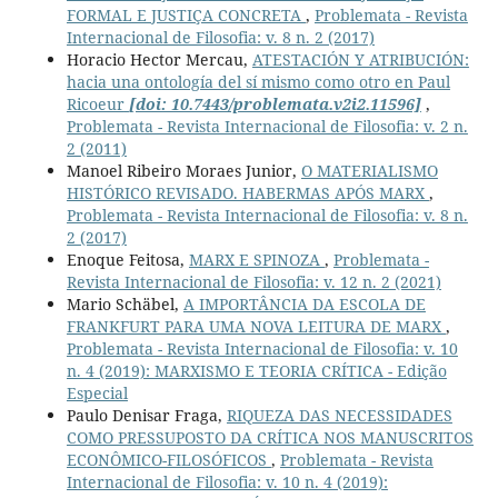
FORMAL E JUSTIÇA CONCRETA
,
Problemata - Revista
Internacional de Filosofia: v. 8 n. 2 (2017)
Horacio Hector Mercau,
ATESTACIÓN Y ATRIBUCIÓN:
hacia una ontología del sí mismo como otro en Paul
Ricoeur
[doi: 10.7443/problemata.v2i2.11596]
,
Problemata - Revista Internacional de Filosofia: v. 2 n.
2 (2011)
Manoel Ribeiro Moraes Junior,
O MATERIALISMO
HISTÓRICO REVISADO. HABERMAS APÓS MARX
,
Problemata - Revista Internacional de Filosofia: v. 8 n.
2 (2017)
Enoque Feitosa,
MARX E SPINOZA
,
Problemata -
Revista Internacional de Filosofia: v. 12 n. 2 (2021)
Mario Schäbel,
A IMPORTÂNCIA DA ESCOLA DE
FRANKFURT PARA UMA NOVA LEITURA DE MARX
,
Problemata - Revista Internacional de Filosofia: v. 10
n. 4 (2019): MARXISMO E TEORIA CRÍTICA - Edição
Especial
Paulo Denisar Fraga,
RIQUEZA DAS NECESSIDADES
COMO PRESSUPOSTO DA CRÍTICA NOS MANUSCRITOS
ECONÔMICO-FILOSÓFICOS
,
Problemata - Revista
Internacional de Filosofia: v. 10 n. 4 (2019):