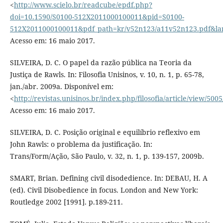
<
http://www.scielo.br/readcube/epdf.php?
doi=10.1590/S0100-512X2011000100011&pid=S0100-
512X2011000100011&pdf_path=kr/v52n123/a11v52n123.pdf&la
Acesso em: 16 maio 2017.
SILVEIRA, D. C. O papel da razão pública na Teoria da
Justiça de Rawls. In: Filosofia Unisinos, v. 10, n. 1, p. 65-78,
jan./abr. 2009a. Disponível em:
<
http://revistas.unisinos.br/index.php/filosofia/article/view/500
Acesso em: 16 maio 2017.
SILVEIRA, D. C. Posição original e equilíbrio reflexivo em
John Rawls: o problema da justificação. In:
Trans/Form/Ação, São Paulo, v. 32, n. 1, p. 139-157, 2009b.
SMART, Brian. Defining civil disodedience. In: DEBAU, H. A
(ed). Civil Disobedience in focus. London and New York:
Routledge 2002 [1991]. p.189-211.