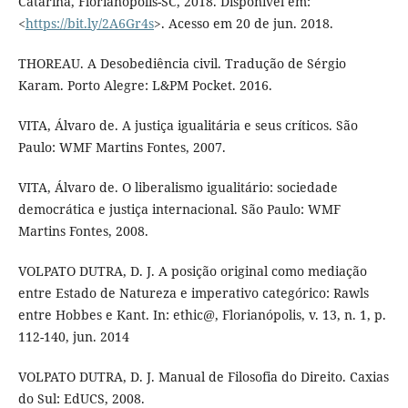
Catarina, Florianópolis-SC, 2018. Disponível em:
<
https://bit.ly/2A6Gr4s
>. Acesso em 20 de jun. 2018.
THOREAU. A Desobediência civil. Tradução de Sérgio
Karam. Porto Alegre: L&PM Pocket. 2016.
VITA, Álvaro de. A justiça igualitária e seus críticos. São
Paulo: WMF Martins Fontes, 2007.
VITA, Álvaro de. O liberalismo igualitário: sociedade
democrática e justiça internacional. São Paulo: WMF
Martins Fontes, 2008.
VOLPATO DUTRA, D. J. A posição original como mediação
entre Estado de Natureza e imperativo categórico: Rawls
entre Hobbes e Kant. In: ethic@, Florianópolis, v. 13, n. 1, p.
112-140, jun. 2014
VOLPATO DUTRA, D. J. Manual de Filosofia do Direito. Caxias
do Sul: EdUCS, 2008.