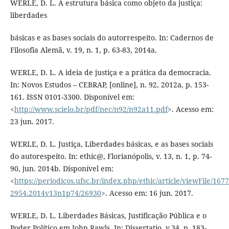
WERLE, D. L. A estrutura básica como objeto da justiça:
liberdades
básicas e as bases sociais do autorrespeito. In: Cadernos de
Filosofia Alemã, v. 19, n. 1, p. 63-83, 2014a.
WERLE, D. L. A ideia de justiça e a prática da democracia.
In: Novos Estudos – CEBRAP, [online], n. 92, 2012a, p. 153-
161. ISSN 0101-3300. Disponível em:
<
http://www.scielo.br/pdf/nec/n92/n92a11.pdf
>. Acesso em:
23 jun. 2017.
WERLE, D. L. Justiça, Liberdades básicas, e as bases sociais
do autorespeito. In: ethic@, Florianópolis, v. 13, n. 1, p. 74-
90, jun. 2014b. Disponível em:
<
https://periodicos.ufsc.br/index.php/ethic/article/viewFile/1677
2954.2014v13n1p74/26930
>. Acesso em: 16 jun. 2017.
WERLE, D. L. Liberdades Básicas, Justificação Pública e o
Poder Político em John Rawls. In: Dissertatio, v.34, p. 183-