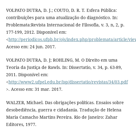
VOLPATO DUTRA, D. J.; COUTO, D. R. T. Esfera Pública:
contribuições para uma atualização do diagnóstico. In:
Problemata:Revista Internacional de Filosofia, v. 3, n, 2, p.
177-199, 2012. Disponível em:
<
http://periodicos.ufpb.br/ojs/index.php/problemata/article/vi
Acesso em: 24 jun. 2017.
VOLPATO DUTRA, D. J; ROHLING, M. O Direito em uma
Teoria da Justiça de Rawls. In: Dissertatio, v. 34, p. 63-89,
2011. Disponível em:
<
http://www2.ufpel.edu.br/isp/dissertatio/revistas/34/03.pdf
>. Acesso em: 31 mar. 2017.
WALZER, Michael. Das obrigações políticas. Ensaios sobre
desobediência, guerra e cidadania. Tradução de Helena
Maria Camacho Martins Pereira. Rio de Janeiro: Zahar
Editores, 1977.