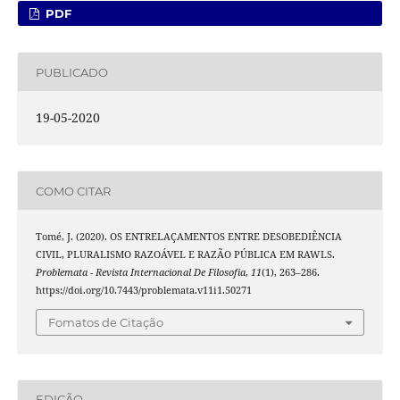
PDF
PUBLICADO
19-05-2020
COMO CITAR
Tomé, J. (2020). OS ENTRELAÇAMENTOS ENTRE DESOBEDIÊNCIA
CIVIL, PLURALISMO RAZOÁVEL E RAZÃO PÚBLICA EM RAWLS.
Problemata - Revista Internacional De Filosofia
,
11
(1), 263–286.
https://doi.org/10.7443/problemata.v11i1.50271
Fomatos de Citação
EDIÇÃO