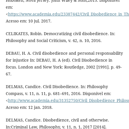
Hoboken, Nova Jersey: John Wiley & Sons,2015. Disponível
em:
<
https://www.academia.edu/23387442/Civil_Disobedience_in_Th
Acesso em: 10 jul. 2017.
CELIKATES, Robin. Democratizing civil disobedience. In:
Philosophy and Social Criticism, v. 42, n. 10, 2016.
DEBAU, H. A. Civil disobedience and personal responsability
for injustice In: DEBAU, H. A (ed). Civil Disobedience in
focus. London and New York: Routledge, 2002 [1991]. p. 49-
67.
DELMAS, Candice. Civil Disobedience. In: Philosophy
Compass, v. 11, n. 11, p. 681–691, 2016. Disponível em:
<
http://www.academia.edu/31352750/Civil_Disobedience_Philo
Acesso em: 12 jan. 2018.
DELMAS, Candice. Disobedience, civil and otherwise.
In:Criminal Law, Philosophy, v. 11, n. 1, 2017 [2014].