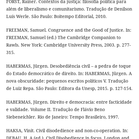
FORST, Rainer. Contextos da justiça: filosofia política para
além de liberalismo e comunitarismo. Tradução de Denilson
Luís Werle. São Paulo: Boitempo Editorial, 2010.
FREEMAN, Samuel. Congruence and the Good of Justice. In:
FREEMAN, Samuel (ed.) The Cambridge Companion to
Rawls. New York: Cambridge University Press, 2003. p. 277-
315.
HABERMAS, Jürgen. Desobediência civil – a pedra de toque
do Estado democrático de direito. In: HABERMAS, Jürgen. A
nova obscuridade: pequenos escritos políticos V. Tradução
de Luiz Repa. São Paulo: Editora da Unesp, 2015. p. 127-154.
HABERMAS, Jürgen. Direito e democracia: entre facticidade
e validade. Volume II. Tradução de Flávio Beno
Siebeneichler. Rio de Janeiro: Tempo Brasileiro, 1997.
HAKSA, Vinit. Civil disodedience and non-co-operation. In:
DEBAU, H. A (ed.). Civil Disobedience in focus. London and