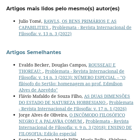
Artigos mais lidos pelo mesmo(s) autor(es)
Julio Tomé,
RAWLS, OS BENS PRIMÁRIOS E AS
CAPABILITIES
,
Problemata - Revista Internacional de
Filosofia: v. 13 n. 3 (2022)
Artigos Semelhantes
Evaldo Becker, Douglas Campos,
ROUSSEAU E
THOREAU:
,
Problemata - Revista Internacional de
Filosofia: v. 14 n. 3 (2023): NÚMERO ESPECIAL – "O
filósofo do Sertão: homenagem ao prof. Edmilson
Alves de Azevêdo"
Flávio Mafaldo de Souza Filho,
AS DUAS DIMENSÕES
DO ESTADO DE NATUREZA HOBBESIANO
,
Problemata
- Revista Internacional de Filosofia: v. 17 n. 1 (2026)
Jorge Alves de Oliveira,
O INCÔMODO FILOSÓFICO
NEGRO E A PALAVRA COMUM
,
Problemata - Revista
Internacional de Filosofia: v. 9 n. 3 (2018): ENSINO DE
FILOSOFIA: Edição especial
Santana Taciana Mariz Félix, Maria Reilta, Shirlene