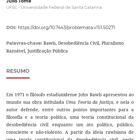
Julio Tomé
UFSC - Universidade Federal de Santa Catarina
DOI:
https://doi.org/10.7443/problemata.v11i1.50271
Rawls, Desobediência Civil, Pluralismo
Palavras-chave:
Razoável, Justificação Pública
RESUMO
Em 1971 o filósofo estadunidense John Rawls apresentou ao
mundo sua obra intitulada
Uma Teoria da Justiça
, e nela o
autor defende, entre outros pontos importantes para a
filosofia e a teoria política, uma teoria constitucional da
desobediência civil enquanto um ato político, público,
consciente e não-violento. A partir da ideia rawlsiana de
uma teoria constitucional da desobediência civil, neste