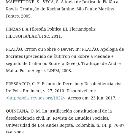
MAFFETTONE, S.; VECA, S. A ideia de Justiça de Platão a
Rawls. Tradução de Karina Janine. São Paulo: Martins
Fontes, 2005.
PINZANI, A.Filosofia Política III. Florianópolis:
FILOSOFIA/EAD/UFSC, 2011.
PLATÃO. Críton ou Sobre o Dever. In: PLATÃO. Apologia de
Sócrates (precedido de Êutifron ou Sobre a Piedade e
seguido de Críton ou Sobre o Dever). Tradução de André
Malta. Porto Alegre: L&PM, 2008.
PRESSACCO, C. F. Estado de Derecho y Desobediencia civil.
In: Polis[En línea], v. 27, 2010. Disponível em:
<
http://polis.revues.org/1022
>. Acesso em: 23 jun. 2017.
QUINTANA, O. M. La justificación constitucional de la
desobediencia civil. In: Revista de Estudios Sociales,
Universidad de Los Andes Bogotá, Colombia, n. 14, p. 76-87,
fev. 2003.