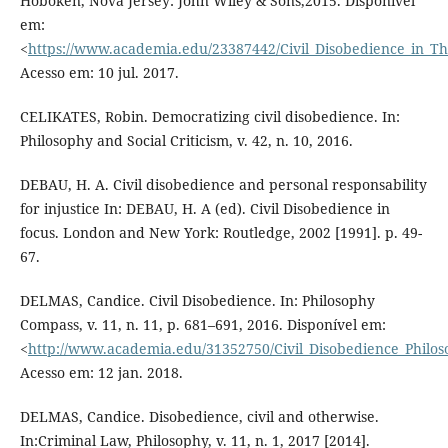
Hoboken, Nova Jersey: John Wiley & Sons,2015. Disponível
em:
<
https://www.academia.edu/23387442/Civil_Disobedience_in_Th
Acesso em: 10 jul. 2017.
CELIKATES, Robin. Democratizing civil disobedience. In:
Philosophy and Social Criticism, v. 42, n. 10, 2016.
DEBAU, H. A. Civil disobedience and personal responsability
for injustice In: DEBAU, H. A (ed). Civil Disobedience in
focus. London and New York: Routledge, 2002 [1991]. p. 49-
67.
DELMAS, Candice. Civil Disobedience. In: Philosophy
Compass, v. 11, n. 11, p. 681–691, 2016. Disponível em:
<
http://www.academia.edu/31352750/Civil_Disobedience_Philo
Acesso em: 12 jan. 2018.
DELMAS, Candice. Disobedience, civil and otherwise.
In:Criminal Law, Philosophy, v. 11, n. 1, 2017 [2014].