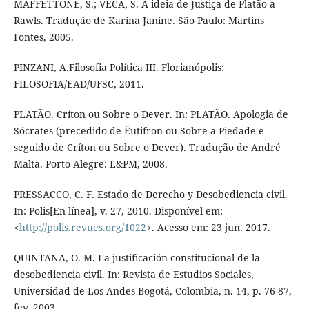
MAFFETTONE, S.; VECA, S. A ideia de Justiça de Platão a
Rawls. Tradução de Karina Janine. São Paulo: Martins
Fontes, 2005.
PINZANI, A.Filosofia Política III. Florianópolis:
FILOSOFIA/EAD/UFSC, 2011.
PLATÃO. Críton ou Sobre o Dever. In: PLATÃO. Apologia de
Sócrates (precedido de Êutifron ou Sobre a Piedade e
seguido de Críton ou Sobre o Dever). Tradução de André
Malta. Porto Alegre: L&PM, 2008.
PRESSACCO, C. F. Estado de Derecho y Desobediencia civil.
In: Polis[En línea], v. 27, 2010. Disponível em:
<
http://polis.revues.org/1022
>. Acesso em: 23 jun. 2017.
QUINTANA, O. M. La justificación constitucional de la
desobediencia civil. In: Revista de Estudios Sociales,
Universidad de Los Andes Bogotá, Colombia, n. 14, p. 76-87,
fev. 2003.