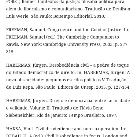
FORST, Rainer. Contextos da justiça: filosofia política para
além de liberalismo e comunitarismo. Tradução de Denilson
Luís Werle. São Paulo: Boitempo Editorial, 2010.
FREEMAN, Samuel. Congruence and the Good of Justice. In:
FREEMAN, Samuel (ed.) The Cambridge Companion to
Rawls. New York: Cambridge University Press, 2003. p. 277-
315.
HABERMAS, Jürgen. Desobediência civil – a pedra de toque
do Estado democrático de direito. In: HABERMAS, Jürgen. A
nova obscuridade: pequenos escritos políticos V. Tradução
de Luiz Repa. São Paulo: Editora da Unesp, 2015. p. 127-154.
HABERMAS, Jürgen. Direito e democracia: entre facticidade
e validade. Volume II. Tradução de Flávio Beno
Siebeneichler. Rio de Janeiro: Tempo Brasileiro, 1997.
HAKSA, Vinit. Civil disodedience and non-co-operation. In:
DEBAU, H. A (ed.). Civil Disobedience in focus. London and