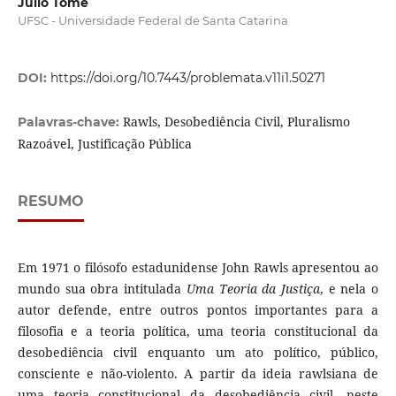
Julio Tomé
UFSC - Universidade Federal de Santa Catarina
DOI:
https://doi.org/10.7443/problemata.v11i1.50271
Rawls, Desobediência Civil, Pluralismo
Palavras-chave:
Razoável, Justificação Pública
RESUMO
Em 1971 o filósofo estadunidense John Rawls apresentou ao
mundo sua obra intitulada
Uma Teoria da Justiça
, e nela o
autor defende, entre outros pontos importantes para a
filosofia e a teoria política, uma teoria constitucional da
desobediência civil enquanto um ato político, público,
consciente e não-violento. A partir da ideia rawlsiana de
uma teoria constitucional da desobediência civil, neste