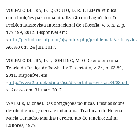
VOLPATO DUTRA, D. J.; COUTO, D. R. T. Esfera Pública:
contribuições para uma atualização do diagnóstico. In:
Problemata:Revista Internacional de Filosofia, v. 3, n, 2, p.
177-199, 2012. Disponível em:
<
http://periodicos.ufpb.br/ojs/index.php/problemata/article/vi
Acesso em: 24 jun. 2017.
VOLPATO DUTRA, D. J; ROHLING, M. O Direito em uma
Teoria da Justiça de Rawls. In: Dissertatio, v. 34, p. 63-89,
2011. Disponível em:
<
http://www2.ufpel.edu.br/isp/dissertatio/revistas/34/03.pdf
>. Acesso em: 31 mar. 2017.
WALZER, Michael. Das obrigações políticas. Ensaios sobre
desobediência, guerra e cidadania. Tradução de Helena
Maria Camacho Martins Pereira. Rio de Janeiro: Zahar
Editores, 1977.