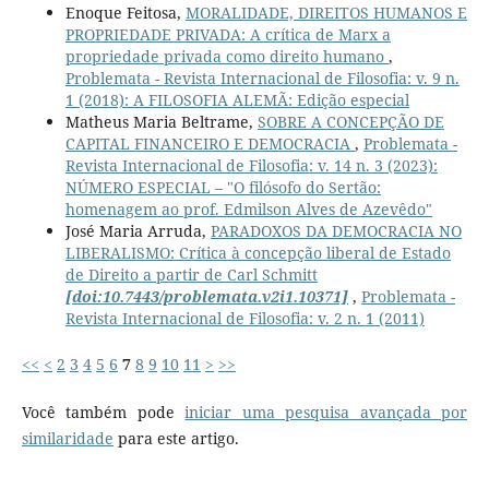
Enoque Feitosa,
MORALIDADE, DIREITOS HUMANOS E
PROPRIEDADE PRIVADA: A crítica de Marx a
propriedade privada como direito humano
,
Problemata - Revista Internacional de Filosofia: v. 9 n.
1 (2018): A FILOSOFIA ALEMÃ: Edição especial
Matheus Maria Beltrame,
SOBRE A CONCEPÇÃO DE
CAPITAL FINANCEIRO E DEMOCRACIA
,
Problemata -
Revista Internacional de Filosofia: v. 14 n. 3 (2023):
NÚMERO ESPECIAL – "O filósofo do Sertão:
homenagem ao prof. Edmilson Alves de Azevêdo"
José Maria Arruda,
PARADOXOS DA DEMOCRACIA NO
LIBERALISMO: Crítica à concepção liberal de Estado
de Direito a partir de Carl Schmitt
[doi:10.7443/problemata.v2i1.10371]
,
Problemata -
Revista Internacional de Filosofia: v. 2 n. 1 (2011)
<<
<
2
3
4
5
6
7
8
9
10
11
>
>>
Você também pode
iniciar uma pesquisa avançada por
similaridade
para este artigo.