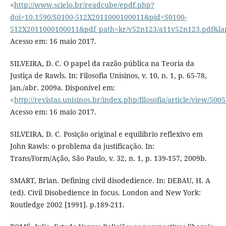
<
http://www.scielo.br/readcube/epdf.php?
doi=10.1590/S0100-512X2011000100011&pid=S0100-
512X2011000100011&pdf_path=kr/v52n123/a11v52n123.pdf&la
Acesso em: 16 maio 2017.
SILVEIRA, D. C. O papel da razão pública na Teoria da
Justiça de Rawls. In: Filosofia Unisinos, v. 10, n. 1, p. 65-78,
jan./abr. 2009a. Disponível em:
<
http://revistas.unisinos.br/index.php/filosofia/article/view/500
Acesso em: 16 maio 2017.
SILVEIRA, D. C. Posição original e equilíbrio reflexivo em
John Rawls: o problema da justificação. In:
Trans/Form/Ação, São Paulo, v. 32, n. 1, p. 139-157, 2009b.
SMART, Brian. Defining civil disodedience. In: DEBAU, H. A
(ed). Civil Disobedience in focus. London and New York:
Routledge 2002 [1991]. p.189-211.