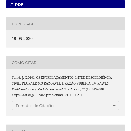
PDF
PUBLICADO
19-05-2020
COMO CITAR
Tomé, J. (2020). OS ENTRELAÇAMENTOS ENTRE DESOBEDIÊNCIA
CIVIL, PLURALISMO RAZOÁVEL E RAZÃO PÚBLICA EM RAWLS.
Problemata - Revista Internacional De Filosofia
,
11
(1), 263–286.
https://doi.org/10.7443/problemata.v11i1.50271
Fomatos de Citação
EDIÇÃO