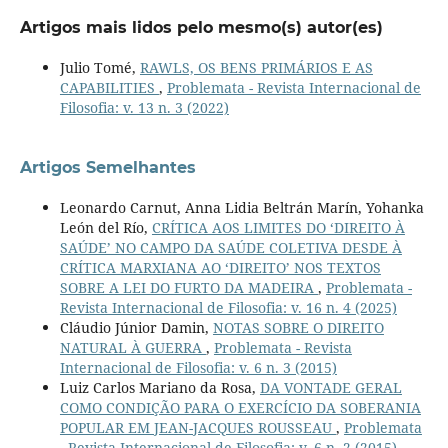
Artigos mais lidos pelo mesmo(s) autor(es)
Julio Tomé,
RAWLS, OS BENS PRIMÁRIOS E AS
CAPABILITIES
,
Problemata - Revista Internacional de
Filosofia: v. 13 n. 3 (2022)
Artigos Semelhantes
Leonardo Carnut, Anna Lidia Beltrán Marín, Yohanka
León del Río,
CRÍTICA AOS LIMITES DO ‘DIREITO À
SAÚDE’ NO CAMPO DA SAÚDE COLETIVA DESDE À
CRÍTICA MARXIANA AO ‘DIREITO’ NOS TEXTOS
SOBRE A LEI DO FURTO DA MADEIRA
,
Problemata -
Revista Internacional de Filosofia: v. 16 n. 4 (2025)
Cláudio Júnior Damin,
NOTAS SOBRE O DIREITO
NATURAL À GUERRA
,
Problemata - Revista
Internacional de Filosofia: v. 6 n. 3 (2015)
Luiz Carlos Mariano da Rosa,
DA VONTADE GERAL
COMO CONDIÇÃO PARA O EXERCÍCIO DA SOBERANIA
POPULAR EM JEAN-JACQUES ROUSSEAU
,
Problemata
- Revista Internacional de Filosofia: v. 6 n. 2 (2015)