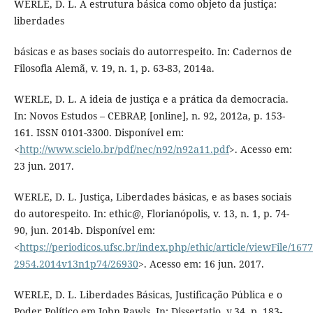
WERLE, D. L. A estrutura básica como objeto da justiça:
liberdades
básicas e as bases sociais do autorrespeito. In: Cadernos de
Filosofia Alemã, v. 19, n. 1, p. 63-83, 2014a.
WERLE, D. L. A ideia de justiça e a prática da democracia.
In: Novos Estudos – CEBRAP, [online], n. 92, 2012a, p. 153-
161. ISSN 0101-3300. Disponível em:
<
http://www.scielo.br/pdf/nec/n92/n92a11.pdf
>. Acesso em:
23 jun. 2017.
WERLE, D. L. Justiça, Liberdades básicas, e as bases sociais
do autorespeito. In: ethic@, Florianópolis, v. 13, n. 1, p. 74-
90, jun. 2014b. Disponível em:
<
https://periodicos.ufsc.br/index.php/ethic/article/viewFile/1677
2954.2014v13n1p74/26930
>. Acesso em: 16 jun. 2017.
WERLE, D. L. Liberdades Básicas, Justificação Pública e o
Poder Político em John Rawls. In: Dissertatio, v.34, p. 183-