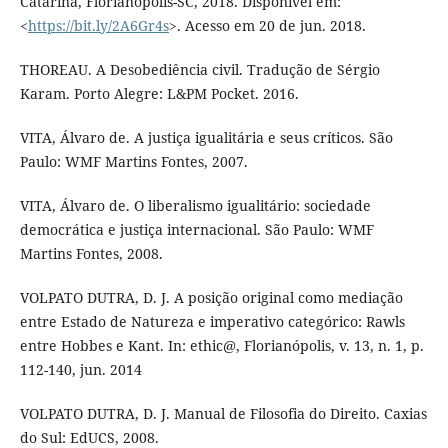
Catarina, Florianópolis-SC, 2018. Disponível em:
<
https://bit.ly/2A6Gr4s
>. Acesso em 20 de jun. 2018.
THOREAU. A Desobediência civil. Tradução de Sérgio
Karam. Porto Alegre: L&PM Pocket. 2016.
VITA, Álvaro de. A justiça igualitária e seus críticos. São
Paulo: WMF Martins Fontes, 2007.
VITA, Álvaro de. O liberalismo igualitário: sociedade
democrática e justiça internacional. São Paulo: WMF
Martins Fontes, 2008.
VOLPATO DUTRA, D. J. A posição original como mediação
entre Estado de Natureza e imperativo categórico: Rawls
entre Hobbes e Kant. In: ethic@, Florianópolis, v. 13, n. 1, p.
112-140, jun. 2014
VOLPATO DUTRA, D. J. Manual de Filosofia do Direito. Caxias
do Sul: EdUCS, 2008.