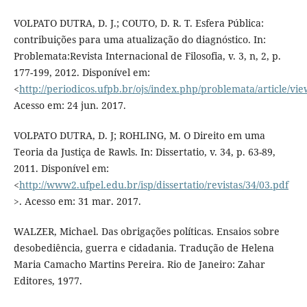
VOLPATO DUTRA, D. J.; COUTO, D. R. T. Esfera Pública:
contribuições para uma atualização do diagnóstico. In:
Problemata:Revista Internacional de Filosofia, v. 3, n, 2, p.
177-199, 2012. Disponível em:
<
http://periodicos.ufpb.br/ojs/index.php/problemata/article/vi
Acesso em: 24 jun. 2017.
VOLPATO DUTRA, D. J; ROHLING, M. O Direito em uma
Teoria da Justiça de Rawls. In: Dissertatio, v. 34, p. 63-89,
2011. Disponível em:
<
http://www2.ufpel.edu.br/isp/dissertatio/revistas/34/03.pdf
>. Acesso em: 31 mar. 2017.
WALZER, Michael. Das obrigações políticas. Ensaios sobre
desobediência, guerra e cidadania. Tradução de Helena
Maria Camacho Martins Pereira. Rio de Janeiro: Zahar
Editores, 1977.