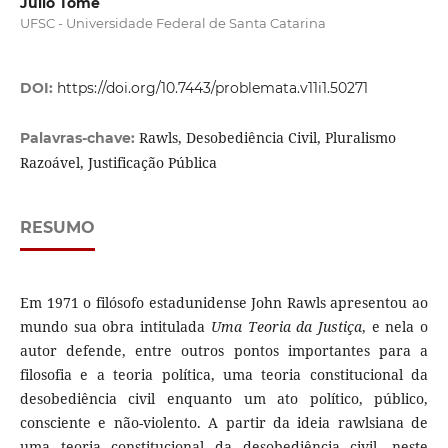
Julio Tomé
UFSC - Universidade Federal de Santa Catarina
DOI:
https://doi.org/10.7443/problemata.v11i1.50271
Rawls, Desobediência Civil, Pluralismo
Palavras-chave:
Razoável, Justificação Pública
RESUMO
Em 1971 o filósofo estadunidense John Rawls apresentou ao
mundo sua obra intitulada
Uma Teoria da Justiça
, e nela o
autor defende, entre outros pontos importantes para a
filosofia e a teoria política, uma teoria constitucional da
desobediência civil enquanto um ato político, público,
consciente e não-violento. A partir da ideia rawlsiana de
uma teoria constitucional da desobediência civil, neste