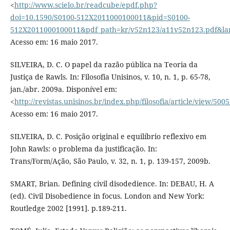
<
http://www.scielo.br/readcube/epdf.php?
doi=10.1590/S0100-512X2011000100011&pid=S0100-
512X2011000100011&pdf_path=kr/v52n123/a11v52n123.pdf&la
Acesso em: 16 maio 2017.
SILVEIRA, D. C. O papel da razão pública na Teoria da
Justiça de Rawls. In: Filosofia Unisinos, v. 10, n. 1, p. 65-78,
jan./abr. 2009a. Disponível em:
<
http://revistas.unisinos.br/index.php/filosofia/article/view/500
Acesso em: 16 maio 2017.
SILVEIRA, D. C. Posição original e equilíbrio reflexivo em
John Rawls: o problema da justificação. In:
Trans/Form/Ação, São Paulo, v. 32, n. 1, p. 139-157, 2009b.
SMART, Brian. Defining civil disodedience. In: DEBAU, H. A
(ed). Civil Disobedience in focus. London and New York:
Routledge 2002 [1991]. p.189-211.