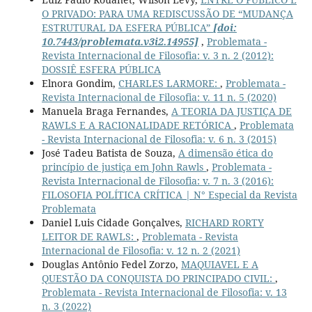
O PRIVADO: PARA UMA REDISCUSSÃO DE “MUDANÇA
ESTRUTURAL DA ESFERA PÚBLICA”
[doi:
10.7443/problemata.v3i2.14955]
,
Problemata -
Revista Internacional de Filosofia: v. 3 n. 2 (2012):
DOSSIÊ ESFERA PÚBLICA
Elnora Gondim,
CHARLES LARMORE:
,
Problemata -
Revista Internacional de Filosofia: v. 11 n. 5 (2020)
Manuela Braga Fernandes,
A TEORIA DA JUSTIÇA DE
RAWLS E A RACIONALIDADE RETÓRICA
,
Problemata
- Revista Internacional de Filosofia: v. 6 n. 3 (2015)
José Tadeu Batista de Souza,
A dimensão ética do
princípio de justiça em John Rawls
,
Problemata -
Revista Internacional de Filosofia: v. 7 n. 3 (2016):
FILOSOFIA POLÍTICA CRÍTICA | N° Especial da Revista
Problemata
Daniel Luis Cidade Gonçalves,
RICHARD RORTY
LEITOR DE RAWLS:
,
Problemata - Revista
Internacional de Filosofia: v. 12 n. 2 (2021)
Douglas Antônio Fedel Zorzo,
MAQUIAVEL E A
QUESTÃO DA CONQUISTA DO PRINCIPADO CIVIL:
,
Problemata - Revista Internacional de Filosofia: v. 13
n. 3 (2022)