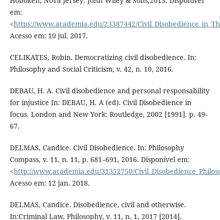
Hoboken, Nova Jersey: John Wiley & Sons,2015. Disponível
em:
<
https://www.academia.edu/23387442/Civil_Disobedience_in_Th
Acesso em: 10 jul. 2017.
CELIKATES, Robin. Democratizing civil disobedience. In:
Philosophy and Social Criticism, v. 42, n. 10, 2016.
DEBAU, H. A. Civil disobedience and personal responsability
for injustice In: DEBAU, H. A (ed). Civil Disobedience in
focus. London and New York: Routledge, 2002 [1991]. p. 49-
67.
DELMAS, Candice. Civil Disobedience. In: Philosophy
Compass, v. 11, n. 11, p. 681–691, 2016. Disponível em:
<
http://www.academia.edu/31352750/Civil_Disobedience_Philo
Acesso em: 12 jan. 2018.
DELMAS, Candice. Disobedience, civil and otherwise.
In:Criminal Law, Philosophy, v. 11, n. 1, 2017 [2014].