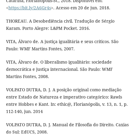
Catarina, Florianópolis-SC, 2018. Disponível em:
<
https://bit.ly/2A6Gr4s
>. Acesso em 20 de jun. 2018.
THOREAU. A Desobediência civil. Tradução de Sérgio
Karam. Porto Alegre: L&PM Pocket. 2016.
VITA, Álvaro de. A justiça igualitária e seus críticos. São
Paulo: WMF Martins Fontes, 2007.
VITA, Álvaro de. O liberalismo igualitário: sociedade
democrática e justiça internacional. São Paulo: WMF
Martins Fontes, 2008.
VOLPATO DUTRA, D. J. A posição original como mediação
entre Estado de Natureza e imperativo categórico: Rawls
entre Hobbes e Kant. In: ethic@, Florianópolis, v. 13, n. 1, p.
112-140, jun. 2014
VOLPATO DUTRA, D. J. Manual de Filosofia do Direito. Caxias
do Sul: EdUCS, 2008.