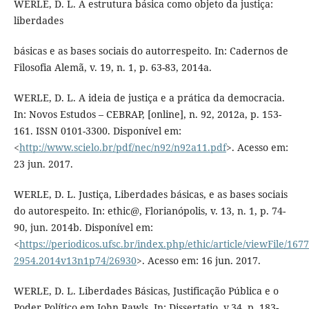
WERLE, D. L. A estrutura básica como objeto da justiça:
liberdades
básicas e as bases sociais do autorrespeito. In: Cadernos de
Filosofia Alemã, v. 19, n. 1, p. 63-83, 2014a.
WERLE, D. L. A ideia de justiça e a prática da democracia.
In: Novos Estudos – CEBRAP, [online], n. 92, 2012a, p. 153-
161. ISSN 0101-3300. Disponível em:
<
http://www.scielo.br/pdf/nec/n92/n92a11.pdf
>. Acesso em:
23 jun. 2017.
WERLE, D. L. Justiça, Liberdades básicas, e as bases sociais
do autorespeito. In: ethic@, Florianópolis, v. 13, n. 1, p. 74-
90, jun. 2014b. Disponível em:
<
https://periodicos.ufsc.br/index.php/ethic/article/viewFile/1677
2954.2014v13n1p74/26930
>. Acesso em: 16 jun. 2017.
WERLE, D. L. Liberdades Básicas, Justificação Pública e o
Poder Político em John Rawls. In: Dissertatio, v.34, p. 183-