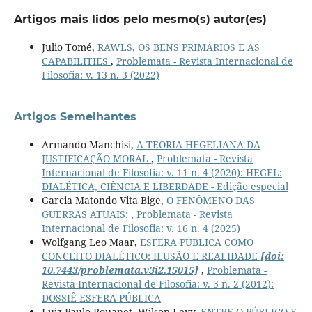
Artigos mais lidos pelo mesmo(s) autor(es)
Julio Tomé,
RAWLS, OS BENS PRIMÁRIOS E AS
CAPABILITIES
,
Problemata - Revista Internacional de
Filosofia: v. 13 n. 3 (2022)
Artigos Semelhantes
Armando Manchisi,
A TEORIA HEGELIANA DA
JUSTIFICAÇÃO MORAL
,
Problemata - Revista
Internacional de Filosofia: v. 11 n. 4 (2020): HEGEL:
DIALÉTICA, CIÊNCIA E LIBERDADE - Edição especial
Garcia Matondo Vita Bige,
O FENÔMENO DAS
GUERRAS ATUAIS:
,
Problemata - Revista
Internacional de Filosofia: v. 16 n. 4 (2025)
Wolfgang Leo Maar,
ESFERA PÚBLICA COMO
CONCEITO DIALÉTICO: ILUSÃO E REALIDADE
[doi:
10.7443/problemata.v3i2.15015]
,
Problemata -
Revista Internacional de Filosofia: v. 3 n. 2 (2012):
DOSSIÊ ESFERA PÚBLICA
Luiz Paulo Rouanet, Wilson Levy,
ENTRE O PÚBLICO E