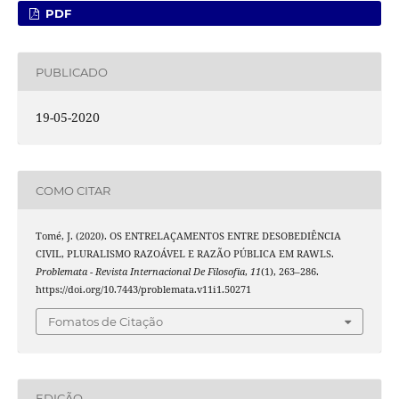
PDF
PUBLICADO
19-05-2020
COMO CITAR
Tomé, J. (2020). OS ENTRELAÇAMENTOS ENTRE DESOBEDIÊNCIA
CIVIL, PLURALISMO RAZOÁVEL E RAZÃO PÚBLICA EM RAWLS.
Problemata - Revista Internacional De Filosofia
,
11
(1), 263–286.
https://doi.org/10.7443/problemata.v11i1.50271
Fomatos de Citação
EDIÇÃO