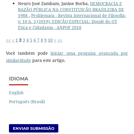
Neuro José Zambam, Janine Borba,
DEMOCRACIA E
RAZÃO PÚBLICA NA CONSTITUIÇÃO BRASILEIRA DE
1988
,
Problemata - Revista Internacional de Filosofia:
v. 10 n. 3 (2019): EDIÇÃO ESPECIAL: Dossiê do GT
Ética e Cidadania - ANPOF 2018
<<
<
1
2
3
4
5
6
7
8
9
10
>
>>
Você também pode
iniciar uma pesquisa avançada por
similaridade
para este artigo.
IDIOMA
English
Português (Brasil)
ENVIAR SUBMISSÃO