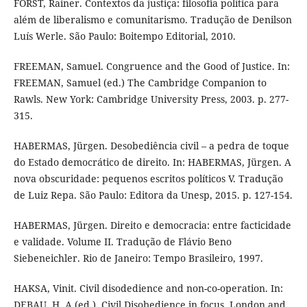
FORST, Rainer. Contextos da justiça: filosofia política para
além de liberalismo e comunitarismo. Tradução de Denilson
Luís Werle. São Paulo: Boitempo Editorial, 2010.
FREEMAN, Samuel. Congruence and the Good of Justice. In:
FREEMAN, Samuel (ed.) The Cambridge Companion to
Rawls. New York: Cambridge University Press, 2003. p. 277-
315.
HABERMAS, Jürgen. Desobediência civil – a pedra de toque
do Estado democrático de direito. In: HABERMAS, Jürgen. A
nova obscuridade: pequenos escritos políticos V. Tradução
de Luiz Repa. São Paulo: Editora da Unesp, 2015. p. 127-154.
HABERMAS, Jürgen. Direito e democracia: entre facticidade
e validade. Volume II. Tradução de Flávio Beno
Siebeneichler. Rio de Janeiro: Tempo Brasileiro, 1997.
HAKSA, Vinit. Civil disodedience and non-co-operation. In:
DEBAU, H. A (ed.). Civil Disobedience in focus. London and