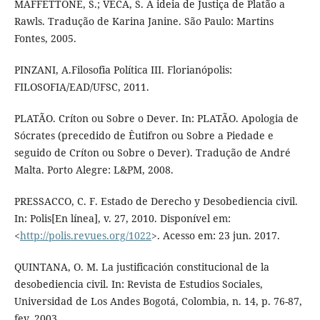
MAFFETTONE, S.; VECA, S. A ideia de Justiça de Platão a
Rawls. Tradução de Karina Janine. São Paulo: Martins
Fontes, 2005.
PINZANI, A.Filosofia Política III. Florianópolis:
FILOSOFIA/EAD/UFSC, 2011.
PLATÃO. Críton ou Sobre o Dever. In: PLATÃO. Apologia de
Sócrates (precedido de Êutifron ou Sobre a Piedade e
seguido de Críton ou Sobre o Dever). Tradução de André
Malta. Porto Alegre: L&PM, 2008.
PRESSACCO, C. F. Estado de Derecho y Desobediencia civil.
In: Polis[En línea], v. 27, 2010. Disponível em:
<
http://polis.revues.org/1022
>. Acesso em: 23 jun. 2017.
QUINTANA, O. M. La justificación constitucional de la
desobediencia civil. In: Revista de Estudios Sociales,
Universidad de Los Andes Bogotá, Colombia, n. 14, p. 76-87,
fev. 2003.