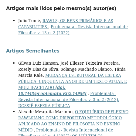
Artigos mais lidos pelo mesmo(s) autor(es)
Julio Tomé,
RAWLS, OS BENS PRIMÁRIOS E AS
CAPABILITIES
,
Problemata - Revista Internacional de
Filosofia: v. 13 n. 3 (2022)
Artigos Semelhantes
Gilvan Luiz Hansen, José Eliezer Teixeira Pereira,
Rosely Dias da Silva, Solange Machado Blanco, Tânia
Marcia Kale,
MUDANÇA ESTRUTURAL DA ESFERA
PÚBLICA: CINQUENTA ANOS DE UM TEXTO ATUAL E
MULTIFACETADO
[doi:
10.7443/problemata.v3i2.14956]
,
Problemata -
Revista Internacional de Filosofia: v. 3 n. 2 (2012):
DOSSIÊ ESFERA PÚBLICA
Alex de Mesquita Marinho,
O EQUILÍBRIO REFLEXIVO
RAWLSIANO COMO DISPOSITIVO METODOLÓGICO
APLICADO AO ENSINO DE FILOSOFIA NO ENSINO
MÉDIO
,
Problemata - Revista Internacional de
Filosofia: v. 16 n. 1 (2025): OS MÚLTIPLOS