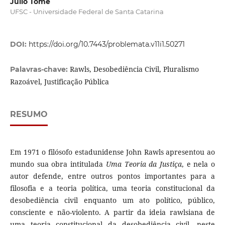
Julio Tomé
UFSC - Universidade Federal de Santa Catarina
DOI:
https://doi.org/10.7443/problemata.v11i1.50271
Rawls, Desobediência Civil, Pluralismo
Palavras-chave:
Razoável, Justificação Pública
RESUMO
Em 1971 o filósofo estadunidense John Rawls apresentou ao
mundo sua obra intitulada
Uma Teoria da Justiça
, e nela o
autor defende, entre outros pontos importantes para a
filosofia e a teoria política, uma teoria constitucional da
desobediência civil enquanto um ato político, público,
consciente e não-violento. A partir da ideia rawlsiana de
uma teoria constitucional da desobediência civil, neste