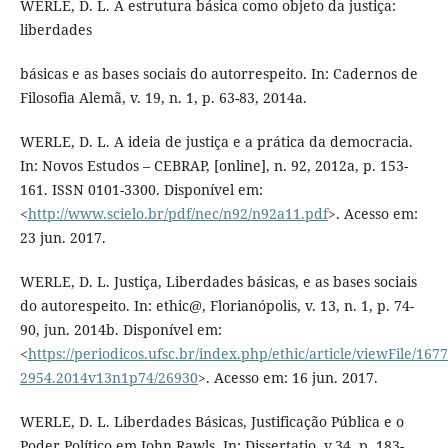
WERLE, D. L. A estrutura básica como objeto da justiça:
liberdades
básicas e as bases sociais do autorrespeito. In: Cadernos de
Filosofia Alemã, v. 19, n. 1, p. 63-83, 2014a.
WERLE, D. L. A ideia de justiça e a prática da democracia.
In: Novos Estudos – CEBRAP, [online], n. 92, 2012a, p. 153-
161. ISSN 0101-3300. Disponível em:
<
http://www.scielo.br/pdf/nec/n92/n92a11.pdf
>. Acesso em:
23 jun. 2017.
WERLE, D. L. Justiça, Liberdades básicas, e as bases sociais
do autorespeito. In: ethic@, Florianópolis, v. 13, n. 1, p. 74-
90, jun. 2014b. Disponível em:
<
https://periodicos.ufsc.br/index.php/ethic/article/viewFile/1677
2954.2014v13n1p74/26930
>. Acesso em: 16 jun. 2017.
WERLE, D. L. Liberdades Básicas, Justificação Pública e o
Poder Político em John Rawls. In: Dissertatio, v.34, p. 183-