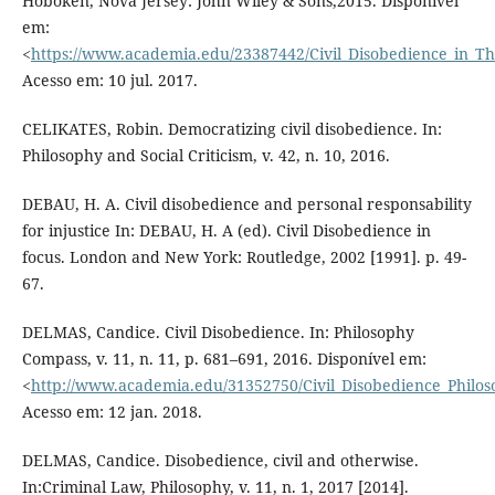
Hoboken, Nova Jersey: John Wiley & Sons,2015. Disponível
em:
<
https://www.academia.edu/23387442/Civil_Disobedience_in_Th
Acesso em: 10 jul. 2017.
CELIKATES, Robin. Democratizing civil disobedience. In:
Philosophy and Social Criticism, v. 42, n. 10, 2016.
DEBAU, H. A. Civil disobedience and personal responsability
for injustice In: DEBAU, H. A (ed). Civil Disobedience in
focus. London and New York: Routledge, 2002 [1991]. p. 49-
67.
DELMAS, Candice. Civil Disobedience. In: Philosophy
Compass, v. 11, n. 11, p. 681–691, 2016. Disponível em:
<
http://www.academia.edu/31352750/Civil_Disobedience_Philo
Acesso em: 12 jan. 2018.
DELMAS, Candice. Disobedience, civil and otherwise.
In:Criminal Law, Philosophy, v. 11, n. 1, 2017 [2014].