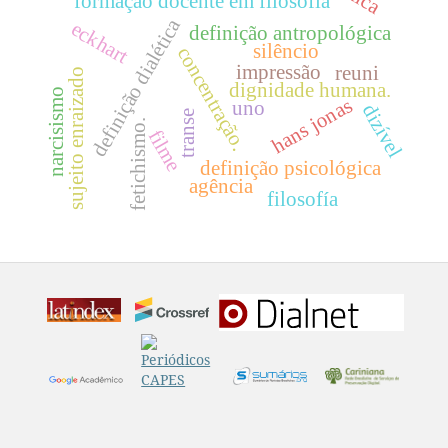
formação docente em filosofia
definição dialética
eckhart
definição antropológica
silêncio
concentração.
impressão
reuni
sujeito enraizado
dignidade humana.
narcisismo
hans jonas
uno
dizível
transe
fetichismo.
filme
definição psicológica
agência
filosofía