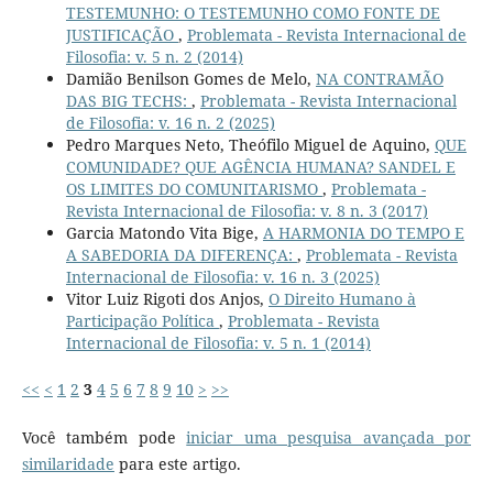
TESTEMUNHO: O TESTEMUNHO COMO FONTE DE
JUSTIFICAÇÃO
,
Problemata - Revista Internacional de
Filosofia: v. 5 n. 2 (2014)
Damião Benilson Gomes de Melo,
NA CONTRAMÃO
DAS BIG TECHS:
,
Problemata - Revista Internacional
de Filosofia: v. 16 n. 2 (2025)
Pedro Marques Neto, Theófilo Miguel de Aquino,
QUE
COMUNIDADE? QUE AGÊNCIA HUMANA? SANDEL E
OS LIMITES DO COMUNITARISMO
,
Problemata -
Revista Internacional de Filosofia: v. 8 n. 3 (2017)
Garcia Matondo Vita Bige,
A HARMONIA DO TEMPO E
A SABEDORIA DA DIFERENÇA:
,
Problemata - Revista
Internacional de Filosofia: v. 16 n. 3 (2025)
Vitor Luiz Rigoti dos Anjos,
O Direito Humano à
Participação Política
,
Problemata - Revista
Internacional de Filosofia: v. 5 n. 1 (2014)
<<
<
1
2
3
4
5
6
7
8
9
10
>
>>
Você também pode
iniciar uma pesquisa avançada por
similaridade
para este artigo.