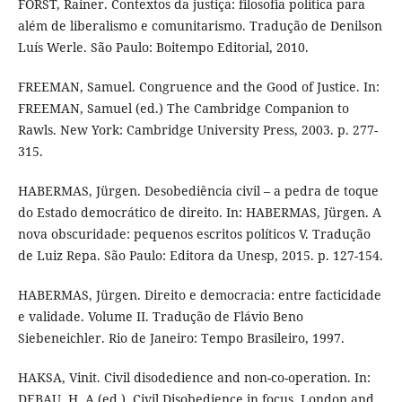
FORST, Rainer. Contextos da justiça: filosofia política para
além de liberalismo e comunitarismo. Tradução de Denilson
Luís Werle. São Paulo: Boitempo Editorial, 2010.
FREEMAN, Samuel. Congruence and the Good of Justice. In:
FREEMAN, Samuel (ed.) The Cambridge Companion to
Rawls. New York: Cambridge University Press, 2003. p. 277-
315.
HABERMAS, Jürgen. Desobediência civil – a pedra de toque
do Estado democrático de direito. In: HABERMAS, Jürgen. A
nova obscuridade: pequenos escritos políticos V. Tradução
de Luiz Repa. São Paulo: Editora da Unesp, 2015. p. 127-154.
HABERMAS, Jürgen. Direito e democracia: entre facticidade
e validade. Volume II. Tradução de Flávio Beno
Siebeneichler. Rio de Janeiro: Tempo Brasileiro, 1997.
HAKSA, Vinit. Civil disodedience and non-co-operation. In:
DEBAU, H. A (ed.). Civil Disobedience in focus. London and