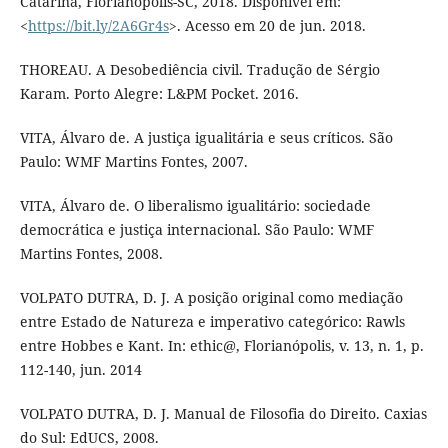
Catarina, Florianópolis-SC, 2018. Disponível em:
<
https://bit.ly/2A6Gr4s
>. Acesso em 20 de jun. 2018.
THOREAU. A Desobediência civil. Tradução de Sérgio
Karam. Porto Alegre: L&PM Pocket. 2016.
VITA, Álvaro de. A justiça igualitária e seus críticos. São
Paulo: WMF Martins Fontes, 2007.
VITA, Álvaro de. O liberalismo igualitário: sociedade
democrática e justiça internacional. São Paulo: WMF
Martins Fontes, 2008.
VOLPATO DUTRA, D. J. A posição original como mediação
entre Estado de Natureza e imperativo categórico: Rawls
entre Hobbes e Kant. In: ethic@, Florianópolis, v. 13, n. 1, p.
112-140, jun. 2014
VOLPATO DUTRA, D. J. Manual de Filosofia do Direito. Caxias
do Sul: EdUCS, 2008.