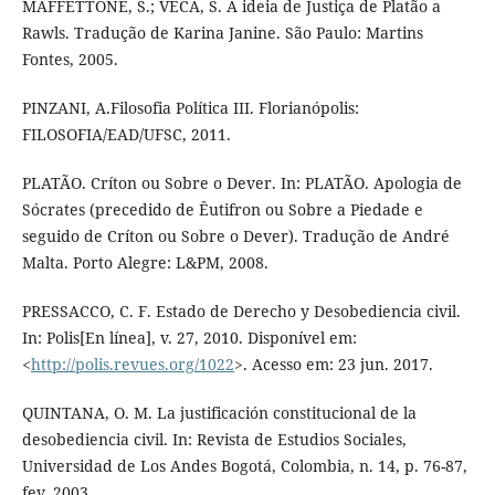
MAFFETTONE, S.; VECA, S. A ideia de Justiça de Platão a
Rawls. Tradução de Karina Janine. São Paulo: Martins
Fontes, 2005.
PINZANI, A.Filosofia Política III. Florianópolis:
FILOSOFIA/EAD/UFSC, 2011.
PLATÃO. Críton ou Sobre o Dever. In: PLATÃO. Apologia de
Sócrates (precedido de Êutifron ou Sobre a Piedade e
seguido de Críton ou Sobre o Dever). Tradução de André
Malta. Porto Alegre: L&PM, 2008.
PRESSACCO, C. F. Estado de Derecho y Desobediencia civil.
In: Polis[En línea], v. 27, 2010. Disponível em:
<
http://polis.revues.org/1022
>. Acesso em: 23 jun. 2017.
QUINTANA, O. M. La justificación constitucional de la
desobediencia civil. In: Revista de Estudios Sociales,
Universidad de Los Andes Bogotá, Colombia, n. 14, p. 76-87,
fev. 2003.