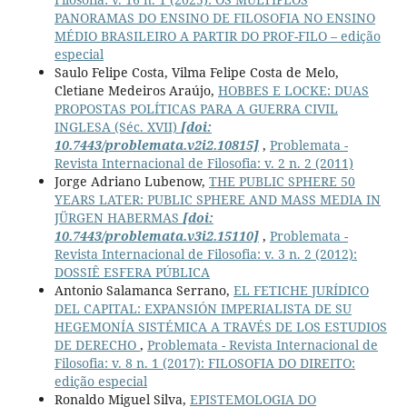
PANORAMAS DO ENSINO DE FILOSOFIA NO ENSINO
MÉDIO BRASILEIRO A PARTIR DO PROF-FILO – edição
especial
Saulo Felipe Costa, Vilma Felipe Costa de Melo,
Cletiane Medeiros Araújo,
HOBBES E LOCKE: DUAS
PROPOSTAS POLÍTICAS PARA A GUERRA CIVIL
INGLESA (Séc. XVII)
[doi:
10.7443/problemata.v2i2.10815]
,
Problemata -
Revista Internacional de Filosofia: v. 2 n. 2 (2011)
Jorge Adriano Lubenow,
THE PUBLIC SPHERE 50
YEARS LATER: PUBLIC SPHERE AND MASS MEDIA IN
JÜRGEN HABERMAS
[doi:
10.7443/problemata.v3i2.15110]
,
Problemata -
Revista Internacional de Filosofia: v. 3 n. 2 (2012):
DOSSIÊ ESFERA PÚBLICA
Antonio Salamanca Serrano,
EL FETICHE JURÍDICO
DEL CAPITAL: EXPANSIÓN IMPERIALISTA DE SU
HEGEMONÍA SISTÉMICA A TRAVÉS DE LOS ESTUDIOS
DE DERECHO
,
Problemata - Revista Internacional de
Filosofia: v. 8 n. 1 (2017): FILOSOFIA DO DIREITO:
edição especial
Ronaldo Miguel Silva,
EPISTEMOLOGIA DO