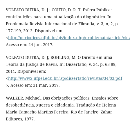
VOLPATO DUTRA, D. J.; COUTO, D. R. T. Esfera Pública:
contribuições para uma atualização do diagnóstico. In:
Problemata:Revista Internacional de Filosofia, v. 3, n, 2, p.
177-199, 2012. Disponível em:
<
http://periodicos.ufpb.br/ojs/index.php/problemata/article/vi
Acesso em: 24 jun. 2017.
VOLPATO DUTRA, D. J; ROHLING, M. O Direito em uma
Teoria da Justiça de Rawls. In: Dissertatio, v. 34, p. 63-89,
2011. Disponível em:
<
http://www2.ufpel.edu.br/isp/dissertatio/revistas/34/03.pdf
>. Acesso em: 31 mar. 2017.
WALZER, Michael. Das obrigações políticas. Ensaios sobre
desobediência, guerra e cidadania. Tradução de Helena
Maria Camacho Martins Pereira. Rio de Janeiro: Zahar
Editores, 1977.