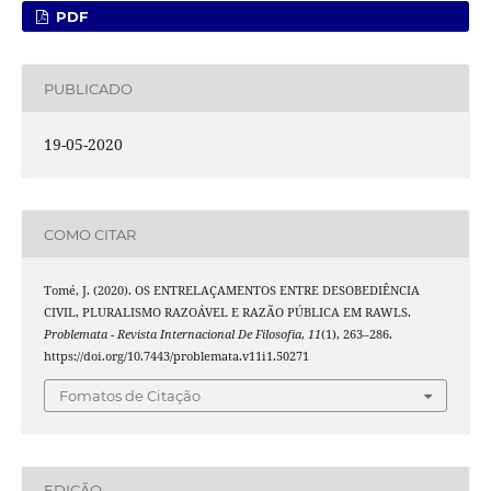
PDF
PUBLICADO
19-05-2020
COMO CITAR
Tomé, J. (2020). OS ENTRELAÇAMENTOS ENTRE DESOBEDIÊNCIA
CIVIL, PLURALISMO RAZOÁVEL E RAZÃO PÚBLICA EM RAWLS.
Problemata - Revista Internacional De Filosofia
,
11
(1), 263–286.
https://doi.org/10.7443/problemata.v11i1.50271
Fomatos de Citação
EDIÇÃO