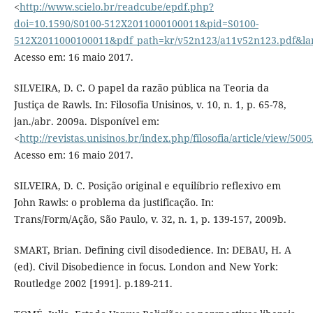
<
http://www.scielo.br/readcube/epdf.php?
doi=10.1590/S0100-512X2011000100011&pid=S0100-
512X2011000100011&pdf_path=kr/v52n123/a11v52n123.pdf&la
Acesso em: 16 maio 2017.
SILVEIRA, D. C. O papel da razão pública na Teoria da
Justiça de Rawls. In: Filosofia Unisinos, v. 10, n. 1, p. 65-78,
jan./abr. 2009a. Disponível em:
<
http://revistas.unisinos.br/index.php/filosofia/article/view/500
Acesso em: 16 maio 2017.
SILVEIRA, D. C. Posição original e equilíbrio reflexivo em
John Rawls: o problema da justificação. In:
Trans/Form/Ação, São Paulo, v. 32, n. 1, p. 139-157, 2009b.
SMART, Brian. Defining civil disodedience. In: DEBAU, H. A
(ed). Civil Disobedience in focus. London and New York:
Routledge 2002 [1991]. p.189-211.