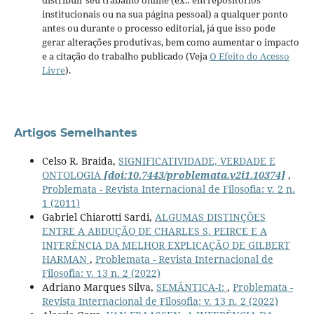
distribuir seu trabalho online (ex.: em repositórios
institucionais ou na sua página pessoal) a qualquer ponto
antes ou durante o processo editorial, já que isso pode
gerar alterações produtivas, bem como aumentar o impacto
e a citação do trabalho publicado (Veja
O Efeito do Acesso
Livre
).
Artigos Semelhantes
Celso R. Braida,
SIGNIFICATIVIDADE, VERDADE E
ONTOLOGIA
[doi:10.7443/problemata.v2i1.10374]
,
Problemata - Revista Internacional de Filosofia: v. 2 n.
1 (2011)
Gabriel Chiarotti Sardi,
ALGUMAS DISTINÇÕES
ENTRE A ABDUÇÃO DE CHARLES S. PEIRCE E A
INFERÊNCIA DA MELHOR EXPLICAÇÃO DE GILBERT
HARMAN
,
Problemata - Revista Internacional de
Filosofia: v. 13 n. 2 (2022)
Adriano Marques Silva,
SEMÂNTICA-I:
,
Problemata -
Revista Internacional de Filosofia: v. 13 n. 2 (2022)