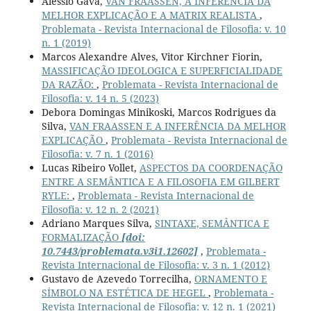
Alessio Gava,
VAN FRAASSEN, A INFERÊNCIA DA
MELHOR EXPLICAÇÃO E A MATRIX REALISTA
,
Problemata - Revista Internacional de Filosofia: v. 10
n. 1 (2019)
Marcos Alexandre Alves, Vitor Kirchner Fiorin,
MASSIFICAÇÃO IDEOLOGICA E SUPERFICIALIDADE
DA RAZÃO:
,
Problemata - Revista Internacional de
Filosofia: v. 14 n. 5 (2023)
Debora Domingas Minikoski, Marcos Rodrigues da
Silva,
VAN FRAASSEN E A INFERÊNCIA DA MELHOR
EXPLICAÇÃO
,
Problemata - Revista Internacional de
Filosofia: v. 7 n. 1 (2016)
Lucas Ribeiro Vollet,
ASPECTOS DA COORDENAÇÃO
ENTRE A SEMÂNTICA E A FILOSOFIA EM GILBERT
RYLE:
,
Problemata - Revista Internacional de
Filosofia: v. 12 n. 2 (2021)
Adriano Marques Silva,
SINTAXE, SEMÂNTICA E
FORMALIZAÇÃO
[doi:
10.7443/problemata.v3i1.12602]
,
Problemata -
Revista Internacional de Filosofia: v. 3 n. 1 (2012)
Gustavo de Azevedo Torrecilha,
ORNAMENTO E
SÍMBOLO NA ESTÉTICA DE HEGEL
,
Problemata -
Revista Internacional de Filosofia: v. 12 n. 1 (2021)