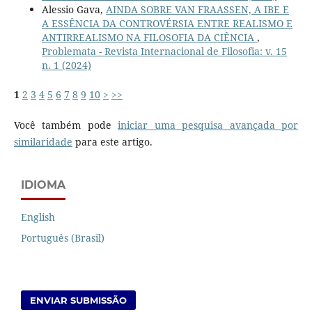
Alessio Gava,
AINDA SOBRE VAN FRAASSEN, A IBE E
A ESSÊNCIA DA CONTROVÉRSIA ENTRE REALISMO E
ANTIRREALISMO NA FILOSOFIA DA CIÊNCIA
,
Problemata - Revista Internacional de Filosofia: v. 15
n. 1 (2024)
1
2
3
4
5
6
7
8
9
10
>
>>
Você também pode
iniciar uma pesquisa avançada por
similaridade
para este artigo.
IDIOMA
English
Português (Brasil)
ENVIAR SUBMISSÃO