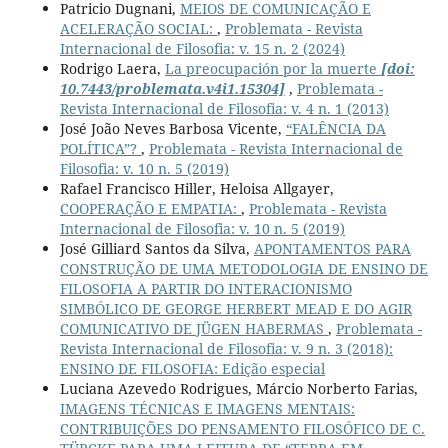
Patricio Dugnani,
MEIOS DE COMUNICAÇÃO E
ACELERAÇÃO SOCIAL:
,
Problemata - Revista
Internacional de Filosofia: v. 15 n. 2 (2024)
Rodrigo Laera,
La preocupación por la muerte
[doi:
10.7443/problemata.v4i1.15304]
,
Problemata -
Revista Internacional de Filosofia: v. 4 n. 1 (2013)
José João Neves Barbosa Vicente,
“FALÊNCIA DA
POLÍTICA”?
,
Problemata - Revista Internacional de
Filosofia: v. 10 n. 5 (2019)
Rafael Francisco Hiller, Heloisa Allgayer,
COOPERAÇÃO E EMPATIA:
,
Problemata - Revista
Internacional de Filosofia: v. 10 n. 5 (2019)
José Gilliard Santos da Silva,
APONTAMENTOS PARA
CONSTRUÇÃO DE UMA METODOLOGIA DE ENSINO DE
FILOSOFIA A PARTIR DO INTERACIONISMO
SIMBÓLICO DE GEORGE HERBERT MEAD E DO AGIR
COMUNICATIVO DE JÜGEN HABERMAS
,
Problemata -
Revista Internacional de Filosofia: v. 9 n. 3 (2018):
ENSINO DE FILOSOFIA: Edição especial
Luciana Azevedo Rodrigues, Márcio Norberto Farias,
IMAGENS TÉCNICAS E IMAGENS MENTAIS:
CONTRIBUIÇÕES DO PENSAMENTO FILOSÓFICO DE C.