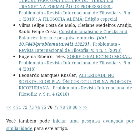
TÜRCKE PARA UMA LEITURA DE “TERRA EM
TRANSE” NA FORMAÇÃO DE PROFESSORES
,
Problemata - Revista Internacional de Filosofia: v. 9 n.
1 (2018): A FILOSOFIA ALEMÃ: Edição especial
Vilma Felipe Costa de Melo, Cletiane Medeiros Araújo,
Saulo Felipe Costa,
Constitucionalismo e Checks and
Balances: teoria e pesquisa empírica
[doi:
10.7443/problemata.v4i1.13223]
,
Problemata -
Revista Internacional de Filosofia: v. 4 n. 1 (2013)
Eugenia Ribeiro Teles,
SOBRE O RACIOCÍNIO MORAL
,
Problemata - Revista Internacional de Filosofia: v. 9 n.
4 (2018)
Leonardo Marques Kussler,
ALTERIDADE NO
SOFISTA: ECOS PLATÔNICOS OCULTOS NA PROPOSTA
RICOEURIANA
,
Problemata - Revista Internacional de
Filosofia: v. 9 n. 4 (2018)
<<
<
71
72
73
74
75
76
77
78
79
80
>
>>
Você também pode
iniciar uma pesquisa avançada por
similaridade
para este artigo.