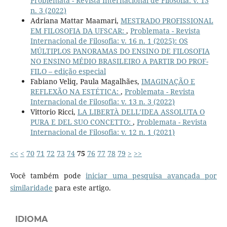
Problemata - Revista Internacional de Filosofia: v. 13
n. 3 (2022)
Adriana Mattar Maamari,
MESTRADO PROFISSIONAL
EM FILOSOFIA DA UFSCAR:
,
Problemata - Revista
Internacional de Filosofia: v. 16 n. 1 (2025): OS
MÚLTIPLOS PANORAMAS DO ENSINO DE FILOSOFIA
NO ENSINO MÉDIO BRASILEIRO A PARTIR DO PROF-
FILO – edição especial
Fabiano Veliq, Paula Magalhães,
IMAGINAÇÃO E
REFLEXÃO NA ESTÉTICA:
,
Problemata - Revista
Internacional de Filosofia: v. 13 n. 3 (2022)
Vittorio Ricci,
LA LIBERTÀ DELL’IDEA ASSOLUTA O
PURA E DEL SUO CONCETTO:
,
Problemata - Revista
Internacional de Filosofia: v. 12 n. 1 (2021)
<<
<
70
71
72
73
74
75
76
77
78
79
>
>>
Você também pode
iniciar uma pesquisa avançada por
similaridade
para este artigo.
IDIOMA