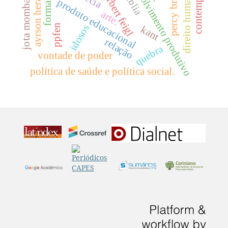
percy bridgman
desenvolvimento produtivo
contemplação
ayrson heraclito
formação
herbert feigl
direito humano
jota mombaça
bíblia
produto educacional
arte.
ppfen
idosos
kant
relação
quebra
vontade de poder
política de saúde e política social.