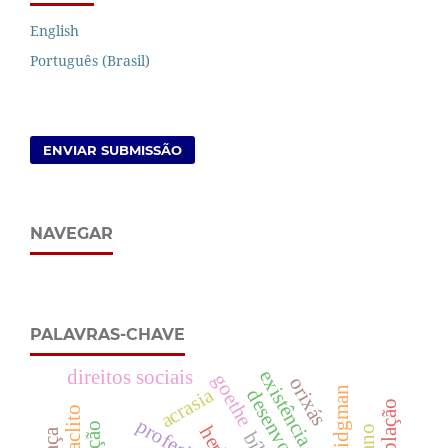
English
Português (Brasil)
ENVIAR SUBMISSÃO
NAVEGAR
PALAVRAS-CHAVE
direitos sociais
existência.
goethe
orixás
acrasia
profecia