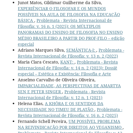
Junot Matos, Gildimar Guilherme da Silva,
EXPERIÊNCIAR O FILOSOFAR E OS MUNDOS
POSSÍVEIS NA AULA DE FILOSOFIA NA EDUCAÇÃO
BÁSICA
,
Problemata - Revista Internacional de
Filosofia: v. 16 n. 1 (2025): OS MÚLTIPLOS
PANORAMAS DO ENSINO DE FILOSOFIA NO ENSINO
MÉDIO BRASILEIRO A PARTIR DO PROF-FILO – edição
especial
Adriano Marques Silva,
SEMÂNTICA-I:
,
Problemata -
Revista Internacional de Filosofia: v. 13 n. 2 (2022)
Maria Clara Cescato,
KANT:
,
Problemata - Revista
Internacional de Filosofia: v. 14 n. 2 (2023): Dossiê
especial – Estética e Existência: Filosofia e Arte
Anselmo Carvalho de Oliveira Oliveira,
IMPARCIALIDADE, AS PERSPECTIVAS DE AMARTYA
SEN E PETER SINGER
,
Problemata - Revista
Internacional de Filosofia: v. 12 n. 1 (2021)
Helena Elias,
A KHÔRA E OS SENTIDOS DA
NECESSIDADE NO TIMEU DE PLATÃO
,
Problemata -
Revista Internacional de Filosofia: v. 16 n. 2 (2025)
Fernando Schell Pereira,
UM POSSÍVEL PROBLEMA
NA REIVINDICAÇÃO POR DIREITOS AO VEGANISMO
,