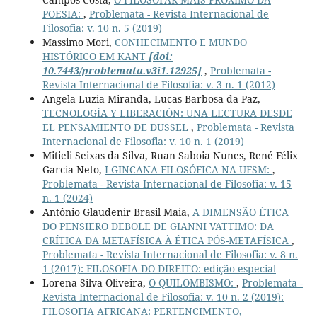
POESIA:
,
Problemata - Revista Internacional de
Filosofia: v. 10 n. 5 (2019)
Massimo Mori,
CONHECIMENTO E MUNDO
HISTÓRICO EM KANT
[doi:
10.7443/problemata.v3i1.12925]
,
Problemata -
Revista Internacional de Filosofia: v. 3 n. 1 (2012)
Angela Luzia Miranda, Lucas Barbosa da Paz,
TECNOLOGÍA Y LIBERACIÓN: UNA LECTURA DESDE
EL PENSAMIENTO DE DUSSEL
,
Problemata - Revista
Internacional de Filosofia: v. 10 n. 1 (2019)
Mitieli Seixas da Silva, Ruan Saboia Nunes, René Félix
Garcia Neto,
I GINCANA FILOSÓFICA NA UFSM:
,
Problemata - Revista Internacional de Filosofia: v. 15
n. 1 (2024)
Antônio Glaudenir Brasil Maia,
A DIMENSÃO ÉTICA
DO PENSIERO DEBOLE DE GIANNI VATTIMO: DA
CRÍTICA DA METAFÍSICA À ÉTICA PÓS-METAFÍSICA
,
Problemata - Revista Internacional de Filosofia: v. 8 n.
1 (2017): FILOSOFIA DO DIREITO: edição especial
Lorena Silva Oliveira,
O QUILOMBISMO:
,
Problemata -
Revista Internacional de Filosofia: v. 10 n. 2 (2019):
FILOSOFIA AFRICANA: PERTENCIMENTO,