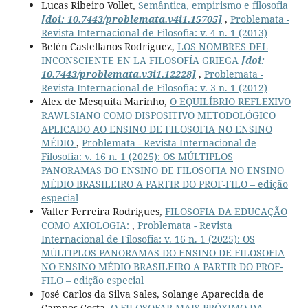
Lucas Ribeiro Vollet,
Semântica, empirismo e filosofia
[doi: 10.7443/problemata.v4i1.15705]
,
Problemata -
Revista Internacional de Filosofia: v. 4 n. 1 (2013)
Belén Castellanos Rodríguez,
LOS NOMBRES DEL
INCONSCIENTE EN LA FILOSOFÍA GRIEGA
[doi:
10.7443/problemata.v3i1.12228]
,
Problemata -
Revista Internacional de Filosofia: v. 3 n. 1 (2012)
Alex de Mesquita Marinho,
O EQUILÍBRIO REFLEXIVO
RAWLSIANO COMO DISPOSITIVO METODOLÓGICO
APLICADO AO ENSINO DE FILOSOFIA NO ENSINO
MÉDIO
,
Problemata - Revista Internacional de
Filosofia: v. 16 n. 1 (2025): OS MÚLTIPLOS
PANORAMAS DO ENSINO DE FILOSOFIA NO ENSINO
MÉDIO BRASILEIRO A PARTIR DO PROF-FILO – edição
especial
Valter Ferreira Rodrigues,
FILOSOFIA DA EDUCAÇÃO
COMO AXIOLOGIA:
,
Problemata - Revista
Internacional de Filosofia: v. 16 n. 1 (2025): OS
MÚLTIPLOS PANORAMAS DO ENSINO DE FILOSOFIA
NO ENSINO MÉDIO BRASILEIRO A PARTIR DO PROF-
FILO – edição especial
José Carlos da Silva Sales, Solange Aparecida de
Campos Costa,
O FILOSOFAR MAIS PRÓXIMO DA