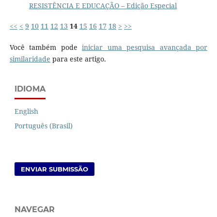
RESISTÊNCIA E EDUCAÇÃO – Edição Especial
<<
<
9
10
11
12
13
14
15
16
17
18
>
>>
Você também pode
iniciar uma pesquisa avançada por
similaridade
para este artigo.
IDIOMA
English
Português (Brasil)
ENVIAR SUBMISSÃO
NAVEGAR