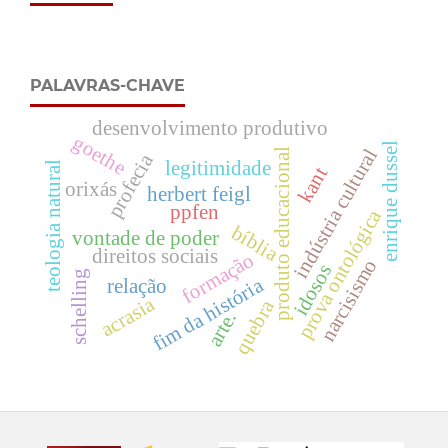
PALAVRAS-CHAVE
desenvolvimento produtivo
goethe
enrique dussel
indústria cultural
produto educacional
profecia
legitimidade
teologia natural
kant
orixás
herbert feigl
ppfen
prova ontológica
bíblia
vontade de poder
direitos sociais
formação
narcisismo
idosos
schelling
fim da história
relação
acrasia
quebra
arte.