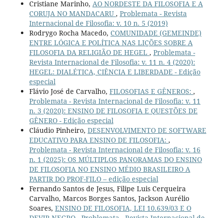
Cristiane Marinho,
AO NORDESTE DA FILOSOFIA E A
CORUJA NO MANDACARU
,
Problemata - Revista
Internacional de Filosofia: v. 10 n. 5 (2019)
Rodrygo Rocha Macedo,
COMUNIDADE (GEMEINDE)
ENTRE LÓGICA E POLÍTICA NAS LIÇÕES SOBRE A
FILOSOFIA DA RELIGIÃO DE HEGEL
,
Problemata -
Revista Internacional de Filosofia: v. 11 n. 4 (2020):
HEGEL: DIALÉTICA, CIÊNCIA E LIBERDADE - Edição
especial
Flávio José de Carvalho,
FILOSOFIAS E GÊNEROS:
,
Problemata - Revista Internacional de Filosofia: v. 11
n. 3 (2020): ENSINO DE FILOSOFIA E QUESTÕES DE
GÊNERO - Edição especial
Cláudio Pinheiro,
DESENVOLVIMENTO DE SOFTWARE
EDUCATIVO PARA ENSINO DE FILOSOFIA:
,
Problemata - Revista Internacional de Filosofia: v. 16
n. 1 (2025): OS MÚLTIPLOS PANORAMAS DO ENSINO
DE FILOSOFIA NO ENSINO MÉDIO BRASILEIRO A
PARTIR DO PROF-FILO – edição especial
Fernando Santos de Jesus, Filipe Luis Cerqueira
Carvalho, Marcos Borges Santos, Jackson Aurélio
Soares,
ENSINO DE FILOSOFIA, LEI 10.639/03 E O
DEVIR NEGRO
,
Problemata - Revista Internacional de