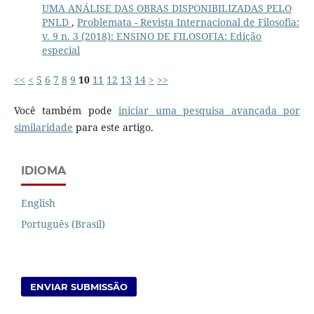
UMA ANÁLISE DAS OBRAS DISPONIBILIZADAS PELO
PNLD
,
Problemata - Revista Internacional de Filosofia:
v. 9 n. 3 (2018): ENSINO DE FILOSOFIA: Edição
especial
<<
<
5
6
7
8
9
10
11
12
13
14
>
>>
Você também pode
iniciar uma pesquisa avançada por
similaridade
para este artigo.
IDIOMA
English
Português (Brasil)
ENVIAR SUBMISSÃO