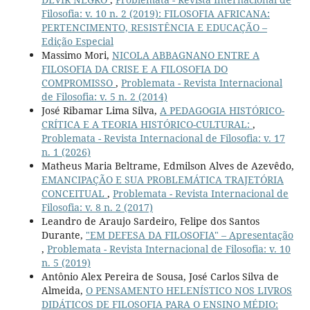
Filosofia: v. 10 n. 2 (2019): FILOSOFIA AFRICANA:
PERTENCIMENTO, RESISTÊNCIA E EDUCAÇÃO –
Edição Especial
Massimo Mori,
NICOLA ABBAGNANO ENTRE A
FILOSOFIA DA CRISE E A FILOSOFIA DO
COMPROMISSO
,
Problemata - Revista Internacional
de Filosofia: v. 5 n. 2 (2014)
José Ribamar Lima Silva,
A PEDAGOGIA HISTÓRICO-
CRÍTICA E A TEORIA HISTÓRICO-CULTURAL:
,
Problemata - Revista Internacional de Filosofia: v. 17
n. 1 (2026)
Matheus Maria Beltrame, Edmilson Alves de Azevêdo,
EMANCIPAÇÃO E SUA PROBLEMÁTICA TRAJETÓRIA
CONCEITUAL
,
Problemata - Revista Internacional de
Filosofia: v. 8 n. 2 (2017)
Leandro de Araujo Sardeiro, Felipe dos Santos
Durante,
"EM DEFESA DA FILOSOFIA" – Apresentação
,
Problemata - Revista Internacional de Filosofia: v. 10
n. 5 (2019)
Antônio Alex Pereira de Sousa, José Carlos Silva de
Almeida,
O PENSAMENTO HELENÍSTICO NOS LIVROS
DIDÁTICOS DE FILOSOFIA PARA O ENSINO MÉDIO: