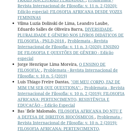
Revista Internacional de Filosofia: v. 11 n. 2 (2020):
Edição especial: FILOSOFIA AFRICANA DESDE VOZES
FEMININAS
Vilma Luzia Dolinski de Lima, Leandro Laube,
Eduardo Salles de Oliveira Barra,
DIVERSIDADE,
PLURALIDADE E GÊNERO NOS LIVROS DIDÁTICOS DE
FILOSOFIA - PNLD-2018
,
Problemata - Revista
Internacional de Filosofia: v. 11 n. 3 (2020): ENSINO
DE FILOSOFIA E QUESTÕES DE GÊNERO - Edição
especial
Jorge Henrique Lima Moreira,
O ENSINO DE
FILOSOFIA:
,
Problemata - Revista Internacional de
Filosofia: v. 10 n. 5 (2019)
Luis Thiago Freire Dantas,
"OH MEU CORPO, FAZ DE
MIM UM SER QUE QUESTIONA":
,
Problemata - Revista
Internacional de Filosofia: v. 10 n. 2 (2019): FILOSOFIA
AFRICANA: PERTENCIMENTO, RESISTÊNCIA E
EDUCAÇÃO – Edição Especial
Bas´Ilele Malomalo,
FILOSOFIA AFRICANA DO NTU E
A DEFESA DE DIREITOS BIOCÓSMICOS
,
Problemata -
Revista Internacional de Filosofia: v. 10 n. 2 (2019):
FILOSOFIA AFRICANA: PERTENCIMENTO,