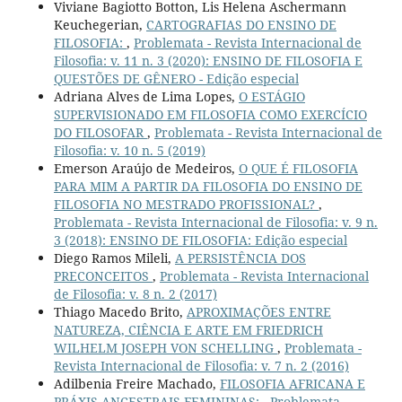
Viviane Bagiotto Botton, Lis Helena Aschermann
Keuchegerian,
CARTOGRAFIAS DO ENSINO DE
FILOSOFIA:
,
Problemata - Revista Internacional de
Filosofia: v. 11 n. 3 (2020): ENSINO DE FILOSOFIA E
QUESTÕES DE GÊNERO - Edição especial
Adriana Alves de Lima Lopes,
O ESTÁGIO
SUPERVISIONADO EM FILOSOFIA COMO EXERCÍCIO
DO FILOSOFAR
,
Problemata - Revista Internacional de
Filosofia: v. 10 n. 5 (2019)
Emerson Araújo de Medeiros,
O QUE É FILOSOFIA
PARA MIM A PARTIR DA FILOSOFIA DO ENSINO DE
FILOSOFIA NO MESTRADO PROFISSIONAL?
,
Problemata - Revista Internacional de Filosofia: v. 9 n.
3 (2018): ENSINO DE FILOSOFIA: Edição especial
Diego Ramos Mileli,
A PERSISTÊNCIA DOS
PRECONCEITOS
,
Problemata - Revista Internacional
de Filosofia: v. 8 n. 2 (2017)
Thiago Macedo Brito,
APROXIMAÇÕES ENTRE
NATUREZA, CIÊNCIA E ARTE EM FRIEDRICH
WILHELM JOSEPH VON SCHELLING
,
Problemata -
Revista Internacional de Filosofia: v. 7 n. 2 (2016)
Adilbenia Freire Machado,
FILOSOFIA AFRICANA E
PRÁXIS ANCESTRAIS FEMININAS:
,
Problemata -