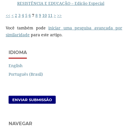
RESISTÊNCIA E EDUCAÇÃO – Edição Especial
<<
<
2
3
4
5
6
7
8
9
10
11
>
>>
Você também pode
iniciar uma pesquisa avançada por
similaridade
para este artigo.
IDIOMA
English
Português (Brasil)
ENVIAR SUBMISSÃO
NAVEGAR