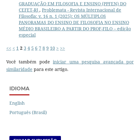
GRADUAÇÃO EM FILOSOFIA E ENSINO (PPFEN) DO
CEFET-RJ
,
Problemata - Revista Internacional de
Filosofia: v. 16 n. 1 (2025): OS MÚLTIPLOS
PANORAMAS DO ENSINO DE FILOSOFIA NO ENSINO
MÉDIO BRASILEIRO A PARTIR DO PROF-FILO – edição
especial
<<
<
1
2
3
4
5
6
7
8
9
10
>
>>
Você também pode
iniciar uma pesquisa avançada por
similaridade
para este artigo.
IDIOMA
English
Português (Brasil)