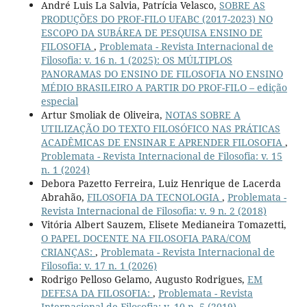
André Luis La Salvia, Patrícia Velasco,
SOBRE AS
PRODUÇÕES DO PROF-FILO UFABC (2017-2023) NO
ESCOPO DA SUBÁREA DE PESQUISA ENSINO DE
FILOSOFIA
,
Problemata - Revista Internacional de
Filosofia: v. 16 n. 1 (2025): OS MÚLTIPLOS
PANORAMAS DO ENSINO DE FILOSOFIA NO ENSINO
MÉDIO BRASILEIRO A PARTIR DO PROF-FILO – edição
especial
Artur Smoliak de Oliveira,
NOTAS SOBRE A
UTILIZAÇÃO DO TEXTO FILOSÓFICO NAS PRÁTICAS
ACADÊMICAS DE ENSINAR E APRENDER FILOSOFIA
,
Problemata - Revista Internacional de Filosofia: v. 15
n. 1 (2024)
Debora Pazetto Ferreira, Luiz Henrique de Lacerda
Abrahão,
FILOSOFIA DA TECNOLOGIA
,
Problemata -
Revista Internacional de Filosofia: v. 9 n. 2 (2018)
Vitória Albert Sauzem, Elisete Medianeira Tomazetti,
O PAPEL DOCENTE NA FILOSOFIA PARA/COM
CRIANÇAS:
,
Problemata - Revista Internacional de
Filosofia: v. 17 n. 1 (2026)
Rodrigo Pelloso Gelamo, Augusto Rodrigues,
EM
DEFESA DA FILOSOFIA:
,
Problemata - Revista
Internacional de Filosofia: v. 10 n. 5 (2019)