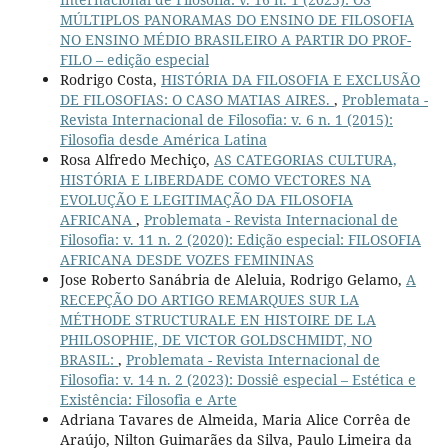
MÚLTIPLOS PANORAMAS DO ENSINO DE FILOSOFIA
NO ENSINO MÉDIO BRASILEIRO A PARTIR DO PROF-
FILO – edição especial
Rodrigo Costa,
HISTÓRIA DA FILOSOFIA E EXCLUSÃO
DE FILOSOFIAS: O CASO MATIAS AIRES.
,
Problemata -
Revista Internacional de Filosofia: v. 6 n. 1 (2015):
Filosofia desde América Latina
Rosa Alfredo Mechiço,
AS CATEGORIAS CULTURA,
HISTÓRIA E LIBERDADE COMO VECTORES NA
EVOLUÇÃO E LEGITIMAÇÃO DA FILOSOFIA
AFRICANA
,
Problemata - Revista Internacional de
Filosofia: v. 11 n. 2 (2020): Edição especial: FILOSOFIA
AFRICANA DESDE VOZES FEMININAS
Jose Roberto Sanábria de Aleluia, Rodrigo Gelamo,
A
RECEPÇÃO DO ARTIGO REMARQUES SUR LA
MÉTHODE STRUCTURALE EN HISTOIRE DE LA
PHILOSOPHIE, DE VICTOR GOLDSCHMIDT, NO
BRASIL:
,
Problemata - Revista Internacional de
Filosofia: v. 14 n. 2 (2023): Dossiê especial – Estética e
Existência: Filosofia e Arte
Adriana Tavares de Almeida, Maria Alice Corrêa de
Araújo, Nilton Guimarães da Silva, Paulo Limeira da