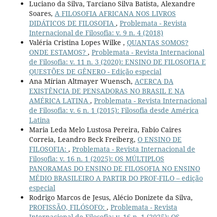
Luciano da Silva, Tarciano Silva Batista, Alexandre
Soares,
A FILOSOFIA AFRICANA NOS LIVROS
DIDÁTICOS DE FILOSOFIA
,
Problemata - Revista
Internacional de Filosofia: v. 9 n. 4 (2018)
Valéria Cristina Lopes Wilke ,
QUANTAS SOMOS?
ONDE ESTAMOS?
,
Problemata - Revista Internacional
de Filosofia: v. 11 n. 3 (2020): ENSINO DE FILOSOFIA E
QUESTÕES DE GÊNERO - Edição especial
Ana Mírian Altmayer Wuensch,
ACERCA DA
EXISTÊNCIA DE PENSADORAS NO BRASIL E NA
AMÉRICA LATINA
,
Problemata - Revista Internacional
de Filosofia: v. 6 n. 1 (2015): Filosofia desde América
Latina
Maria Leda Melo Lustosa Pereira, Fabio Caires
Correia, Leandro Beck Freiberg,
O ENSINO DE
FILOSOFIA:
,
Problemata - Revista Internacional de
Filosofia: v. 16 n. 1 (2025): OS MÚLTIPLOS
PANORAMAS DO ENSINO DE FILOSOFIA NO ENSINO
MÉDIO BRASILEIRO A PARTIR DO PROF-FILO – edição
especial
Rodrigo Marcos de Jesus, Alécio Donizete da Silva,
PROFISSÃO, FILÓSOFO:
,
Problemata - Revista
Internacional de Filosofia: v. 16 n. 1 (2025): OS