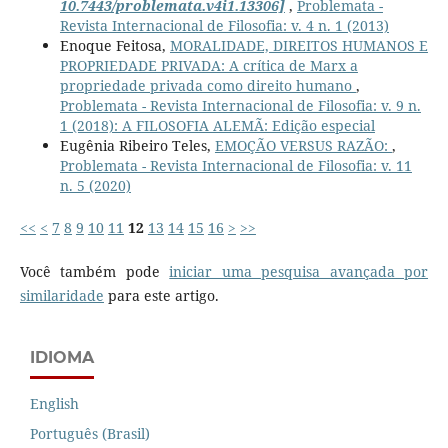
10.7443/problemata.v4i1.13306]
,
Problemata -
Revista Internacional de Filosofia: v. 4 n. 1 (2013)
Enoque Feitosa,
MORALIDADE, DIREITOS HUMANOS E
PROPRIEDADE PRIVADA: A crítica de Marx a
propriedade privada como direito humano
,
Problemata - Revista Internacional de Filosofia: v. 9 n.
1 (2018): A FILOSOFIA ALEMÃ: Edição especial
Eugênia Ribeiro Teles,
EMOÇÃO VERSUS RAZÃO:
,
Problemata - Revista Internacional de Filosofia: v. 11
n. 5 (2020)
<<
<
7
8
9
10
11
12
13
14
15
16
>
>>
Você também pode
iniciar uma pesquisa avançada por
similaridade
para este artigo.
IDIOMA
English
Português (Brasil)