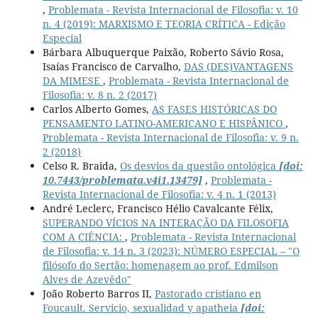
,
Problemata - Revista Internacional de Filosofia: v. 10
n. 4 (2019): MARXISMO E TEORIA CRÍTICA - Edição
Especial
Bárbara Albuquerque Paixão, Roberto Sávio Rosa,
Isaías Francisco de Carvalho,
DAS (DES)VANTAGENS
DA MIMESE
,
Problemata - Revista Internacional de
Filosofia: v. 8 n. 2 (2017)
Carlos Alberto Gomes,
AS FASES HISTÓRICAS DO
PENSAMENTO LATINO-AMERICANO E HISPÂNICO
,
Problemata - Revista Internacional de Filosofia: v. 9 n.
2 (2018)
Celso R. Braida,
Os desvios da questão ontológica
[doi:
10.7443/problemata.v4i1.13479]
,
Problemata -
Revista Internacional de Filosofia: v. 4 n. 1 (2013)
André Leclerc, Francisco Hélio Cavalcante Félix,
SUPERANDO VÍCIOS NA INTERAÇÃO DA FILOSOFIA
COM A CIÊNCIA:
,
Problemata - Revista Internacional
de Filosofia: v. 14 n. 3 (2023): NÚMERO ESPECIAL – "O
filósofo do Sertão: homenagem ao prof. Edmilson
Alves de Azevêdo"
João Roberto Barros II,
Pastorado cristiano en
Foucault. Servicio, sexualidad y apatheia
[doi: