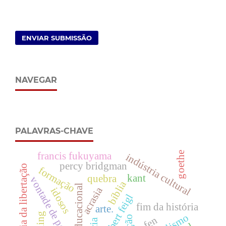
ENVIAR SUBMISSÃO
NAVEGAR
PALAVRAS-CHAVE
goethe
francis fukuyama
indústria cultural
percy bridgman
filosofia da libertação
formação
kant
quebra
vontade de poder
bíblia
acrasia
idosos
herbert feigl
fim da história
arte.
ppfen