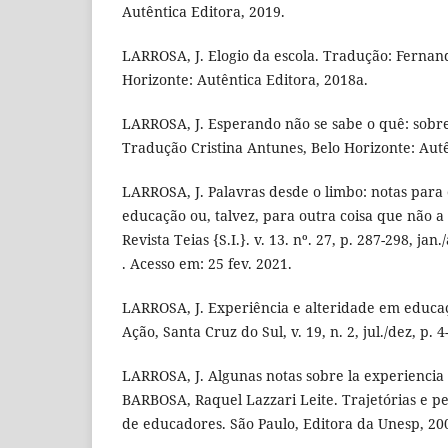
Autêntica Editora, 2019.
LARROSA, J. Elogio da escola. Tradução: Fernand
Horizonte: Autêntica Editora, 2018a.
LARROSA, J. Esperando não se sabe o quê: sobre 
Tradução Cristina Antunes, Belo Horizonte: Autê
LARROSA, J. Palavras desde o limbo: notas para
educação ou, talvez, para outra coisa que não a
Revista Teias {S.I.}. v. 13. nº. 27, p. 287-298, jan
. Acesso em: 25 fev. 2021.
LARROSA, J. Experiência e alteridade em educaç
Ação, Santa Cruz do Sul, v. 19, n. 2, jul./dez, p. 4
LARROSA, J. Algunas notas sobre la experiencia y
BARBOSA, Raquel Lazzari Leite. Trajetórias e p
de educadores. São Paulo, Editora da Unesp, 20