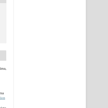
ima,
uma
tion