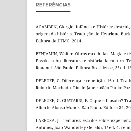
REFERÊNCIAS
AGAMBEN, Giorgio. Infância e História: destruiç
origem da história. Tradução de Henrique Buric
Editora da UFMG. 2014.
BENJAMIN, Walter. Obras escolhidas. Magia e técn
Ensaios sobre literatura e história da cultura. 
Rouanet. São Paulo: Editora Brasiliense, 3ª ed. 1
DELEUZE, G. Diferença e repetição. 1ª. ed. Trad
Roberto Machado. Rio de Janeiro/São Paulo: Paz 
DELEUZE, G; GUATARRI, F. O que é filosofia? Tr
Alberto Alonso Muñoz. São Paulo: Editora 34, 20
LARROSA, J. Tremores: escritos sobre experiênci
Antunes, João Wanderley Geraldi. 1ª ed. 4. reim