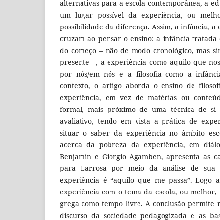
alternativas para a escola contemporânea, a 
um lugar possível da experiência, ou melh
possibilidade da diferença. Assim, a infância, a e
cruzam ao pensar o ensino: a infância tratad
do começo – não de modo cronológico, mas s
presente –, a experiência como aquilo que no
por nós/em nós e a filosofia como a infânc
contexto, o artigo aborda o ensino de filoso
experiência, em vez de matérias ou conteúd
formal, mais próximo de uma técnica de 
avaliativo, tendo em vista a prática de exper
situar o saber da experiência no âmbito esc
acerca da pobreza da experiência, em diál
Benjamin e Giorgio Agamben, apresenta as car
para Larrosa por meio da análise de sua 
experiência é “aquilo que me passa”. Logo a
experiência com o tema da escola, ou melhor,
grega como tempo livre. A conclusão permite r
discurso da sociedade pedagogizada e as base