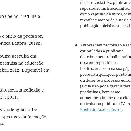
nesta revista (ex.: publicar 
repositório institucional ou
como capítulo de livro), co
o Coelho. 1 ed. Belo
reconhecimento de autoria 
publicação inicial nesta revis
o ofício de professor.
ntica Editora, 2018b.
Autores têm permissão e sã
estimulados a publicar e
 outra pesquisa em
distribuir seu trabalho onli
(ex.: em repositórios
 pesquisa na educação.
institucionais ou na sua pág
./abril 2012. Disponível em:
pessoal) a qualquer ponto a
ou durante o processo editor
já que isso pode gerar alter
ão. Revista Reflexão e
produtivas, bem como
-27, 2011.
aumentar o impacto e a cita
do trabalho publicado (Veja
Efeito do Acesso Livre
).
 sus lenguajes. In:
erspectivas da formação
04.