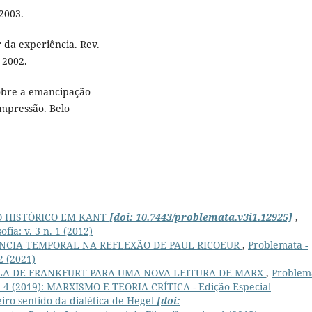
2003.
 da experiência. Rev.
, 2002.
sobre a emancipação
eimpressão. Belo
 HISTÓRICO EM KANT
[doi: 10.7443/problemata.v3i1.12925]
,
fia: v. 3 n. 1 (2012)
ÊNCIA TEMPORAL NA REFLEXÃO DE PAUL RICOEUR
,
Problemata -
 2 (2021)
LA DE FRANKFURT PARA UMA NOVA LEITURA DE MARX
,
Problem
0 n. 4 (2019): MARXISMO E TEORIA CRÍTICA - Edição Especial
ro sentido da dialética de Hegel
[doi: