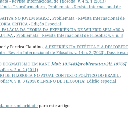
ata - Revista Internacional de Filosofia: v. 4 n. 1 (2013)
iência Transformadora
,
Problemata - Revista Internacional de
GATIVA NO JOVEM MARX:
,
Problemata - Revista Internacional de
TEORIA CRÍTICA - Edição Especial
A FALÁCIA DA TEORIA DA EXPERIÊNCIA DE WILFRID SELLARS A
LUTIVA
,
Problemata - Revista Internacional de Filosofia: v. 6 n. 3
berly Pereira Claudino,
A EXPERIÊNCIA ESTÉTICA E A DESCOBER
a - Revista Internacional de Filosofia: v. 14 n. 2 (2023): Dossiê esp
O DOGMATISMO EM KANT
[doi: 10.7443/problemata.v2i2.10766]
fia: v. 2 n. 2 (2011)
NO DE FILOSOFIA NO ATUAL CONTEXTO POLÍTICO DO BRASIL
,
sofia: v. 9 n. 3 (2018): ENSINO DE FILOSOFIA: Edição especial
da por similaridade
para este artigo.