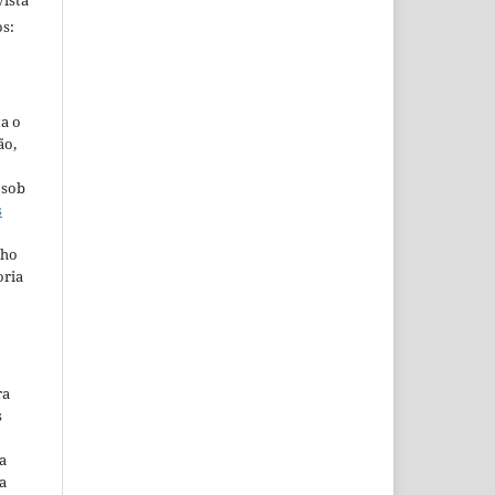
ista
s:
ta o
ão,
 sob
s
lho
oria
ra
s
a
a