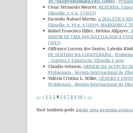
10.7443/problemata.v4i1.15966]
,
Problem
César Fernando Meurer,
RESENHA: Exper
Filosofia: v. 6 n. 3 (2015)
Facundo Nahuel Martín,
A DIALÉTICA NE
Filosofia: v. 10 n. 4 (2019): MARXISMO E 
Rafael Francisco Hiller, Heloisa Allgayer,
PARTIR DE UMA NOÇÃO ETOLÓGICA EVO
(2015)
Gilfranco Lucena dos Santos, Laleska Kim
DE SENTIDO NA LOGOTERAPIA
,
Problemat
– Estética e Existência: Filosofia e Arte
Claudio Sehnem,
ORIGEM DA ACEPÇÃO D
Problemata - Revista Internacional de Filoso
Valéria Cristina L. Wilke,
GÊNERO E ENSI
Problemata - Revista Internacional de Filo
<<
<
1
2
3
4
5
6
7
8
9
10
>
>>
Você também pode
iniciar uma pesquisa avança