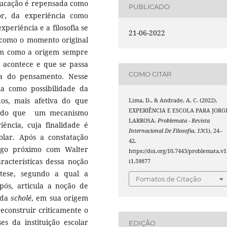
educação é repensada como
PUBLICADO
or, da experiência como
xperiência e a filosofia se
21-06-2022
a como o momento original
im como a origem sempre
s acontece e que se passa
COMO CITAR
ia do pensamento. Nesse
fia como possibilidade da
os, mais afetiva do que
Lima, D., & Andrade, A. C. (2022).
EXPERIÊNCIA E ESCOLA PARA JORG
si do que um mecanismo
LARROSA.
Problemata - Revista
iência, cuja finalidade é
Internacional De Filosofia
,
13
(1), 24–
olar. Após a constatação
42.
ogo próximo com Walter
https://doi.org/10.7443/problemata.v1
acterísticas dessa noção
i1.59877
tese, segundo a qual a
Fomatos de Citação
pós, articula a noção de
 da
scholé
, em sua origem
econstruir criticamente o
s da instituição escolar
EDIÇÃO