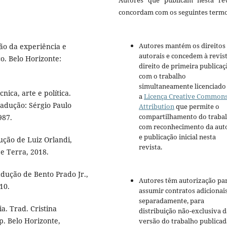
Autores que publicam nesta rev
concordam com os seguintes termo
Autores mantém os direitos
ão da experiência e
autorais e concedem à revis
o. Belo Horizonte:
direito de primeira publicaç
com o trabalho
simultaneamente licenciado
ica, arte e política.
a
Licença Creative Common
Tradução: Sérgio Paulo
Attribution
que permite o
compartilhamento do traba
987.
com reconhecimento da aut
e publicação inicial nesta
ução de Luiz Orlandi,
revista.
e Terra, 2018.
adução de Bento Prado Jr.,
Autores têm autorização pa
10.
assumir contratos adicionai
separadamente, para
a. Trad. Cristina
distribuição não-exclusiva d
p. Belo Horizonte,
versão do trabalho publicad