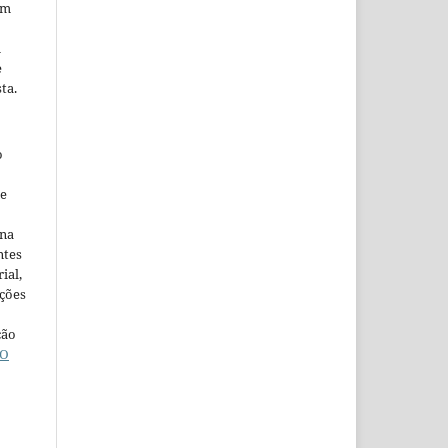
em
m
e
ta.
o
ne
ina
ntes
ial,
ações
ção
O