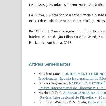
LARROSA, J. Estudar. Belo Horizonte: Autêntica 
LARROSA, J. Notas sobre a experiência e o saber
Bras. Educ., Rio de Janeiro, n. 19, abril, p. 20-28
RANCIÈRE, J. O mestre ignorante. Cinco lições 
intelectual. Tradução Lílian do Valle. 3ª ed, 7 r
Horizonte: Autêntica, 2018.
Artigos Semelhantes
Massimo Mori,
CONHECIMENTO E MUNDO
Problemata - Revista Internacional de Filoso
Janessa Pagnussat,
NARRATIVA E EXPERI
Revista Internacional de Filosofia: v. 12 n.
Mario Schäbel,
A IMPORTÂNCIA DA ESCO
- Revista Internacional de Filosofia: v. 1
Danilo Vaz-Curado R. M. Costa,
Do verdadei