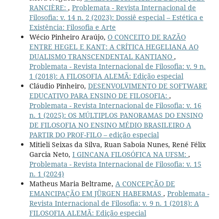
RANCIÈRE:
,
Problemata - Revista Internacional de
Filosofia: v. 14 n. 2 (2023): Dossiê especial – Estética e
Existência: Filosofia e Arte
Wécio Pinheiro Araújo,
O CONCEITO DE RAZÃO
ENTRE HEGEL E KANT: A CRÍTICA HEGELIANA AO
DUALISMO TRANSCENDENTAL KANTIANO
,
Problemata - Revista Internacional de Filosofia: v. 9 n.
1 (2018): A FILOSOFIA ALEMÃ: Edição especial
Cláudio Pinheiro,
DESENVOLVIMENTO DE SOFTWARE
EDUCATIVO PARA ENSINO DE FILOSOFIA:
,
Problemata - Revista Internacional de Filosofia: v. 16
n. 1 (2025): OS MÚLTIPLOS PANORAMAS DO ENSINO
DE FILOSOFIA NO ENSINO MÉDIO BRASILEIRO A
PARTIR DO PROF-FILO – edição especial
Mitieli Seixas da Silva, Ruan Saboia Nunes, René Félix
Garcia Neto,
I GINCANA FILOSÓFICA NA UFSM:
,
Problemata - Revista Internacional de Filosofia: v. 15
n. 1 (2024)
Matheus Maria Beltrame,
A CONCEPÇÃO DE
EMANCIPAÇÃO EM JÜRGEN HABERMAS
,
Problemata -
Revista Internacional de Filosofia: v. 9 n. 1 (2018): A
FILOSOFIA ALEMÃ: Edição especial