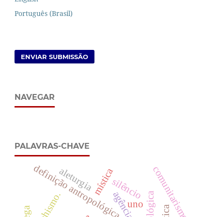
Português (Brasil)
ENVIAR SUBMISSÃO
NAVEGAR
PALAVRAS-CHAVE
definição antropológica
comunitarismo
aleturgia
mística
silêncio
agência
fetichismo.
uno