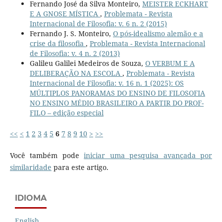
Fernando José da Silva Monteiro,
MEISTER ECKHART
E A GNOSE MÍSTICA
,
Problemata - Revista
Internacional de Filosofia: v. 6 n. 2 (2015)
Fernando J. S. Monteiro,
O pós-idealismo alemão e a
crise da filosofia
,
Problemata - Revista Internacional
de Filosofia: v. 4 n. 2 (2013)
Galileu Galilei Medeiros de Souza,
O VERBUM E A
DELIBERAÇÃO NA ESCOLA
,
Problemata - Revista
Internacional de Filosofia: v. 16 n. 1 (2025): OS
MÚLTIPLOS PANORAMAS DO ENSINO DE FILOSOFIA
NO ENSINO MÉDIO BRASILEIRO A PARTIR DO PROF-
FILO – edição especial
<<
<
1
2
3
4
5
6
7
8
9
10
>
>>
Você também pode
iniciar uma pesquisa avançada por
similaridade
para este artigo.
IDIOMA
English