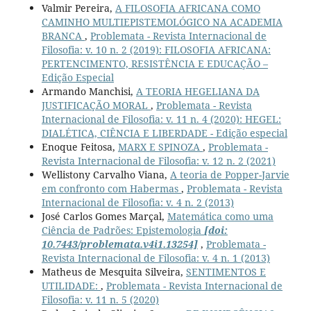
Valmir Pereira,
A FILOSOFIA AFRICANA COMO
CAMINHO MULTIEPISTEMOLÓGICO NA ACADEMIA
BRANCA
,
Problemata - Revista Internacional de
Filosofia: v. 10 n. 2 (2019): FILOSOFIA AFRICANA:
PERTENCIMENTO, RESISTÊNCIA E EDUCAÇÃO –
Edição Especial
Armando Manchisi,
A TEORIA HEGELIANA DA
JUSTIFICAÇÃO MORAL
,
Problemata - Revista
Internacional de Filosofia: v. 11 n. 4 (2020): HEGEL:
DIALÉTICA, CIÊNCIA E LIBERDADE - Edição especial
Enoque Feitosa,
MARX E SPINOZA
,
Problemata -
Revista Internacional de Filosofia: v. 12 n. 2 (2021)
Wellistony Carvalho Viana,
A teoria de Popper-Jarvie
em confronto com Habermas
,
Problemata - Revista
Internacional de Filosofia: v. 4 n. 2 (2013)
José Carlos Gomes Marçal,
Matemática como uma
Ciência de Padrões: Epistemologia
[doi:
10.7443/problemata.v4i1.13254]
,
Problemata -
Revista Internacional de Filosofia: v. 4 n. 1 (2013)
Matheus de Mesquita Silveira,
SENTIMENTOS E
UTILIDADE:
,
Problemata - Revista Internacional de
Filosofia: v. 11 n. 5 (2020)