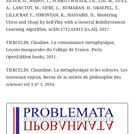
SILVER, D., Hubert, T., SCHRITTWIESER, I.A., LAI, M., GUEZ,
A., LANCTOT, M., SIFRE, L., KUMARAN, D., GRAEPEL, T.,
LILLICRAP, T., SIMONYAN, K., HASSABIS, D., Mastering
Chess and Shogi by Self-Play with a General Reinforcement
Learning Algorithm, arXiv:1712.01815 [cs.AI], 2017.
TIERCELIN, Claudine. La connaissance metaphysique,
Leçons inaugurales du Collège de France. Paris:
OpenEdition books, 2011.
TIERCELIN, Claundine, La métaphysique et les sciences. Les
nouveaux enjeux, Revue de la societe de philosophie des
sciences vol 3 nº 1, 2016.