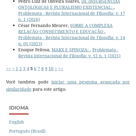
Pedro Luiz de Oliveira Soares,
DE INSURGÊNCIAS
ONTOLÓGICAS E PLURALISMO EXISTENCIAL:
,
Problemata - Revista Internacional de Filosofia: v. 17
n. 1 (2026)
César Fernando Meurer,
SOBRE A COMPLEXA
RELAÇÃO CONHECIMENTO E EDUCAÇÃO
,
Problemata - Revista Internacional de Filosofia: v. 14
n. 01 (2023)
Enoque Feitosa,
MARX E SPINOZA:
,
Problemata -
Revista Internacional de Filosofia: v. 12 n. 1 (2021)
<<
<
1
2
3
4
5
6
7
8
9
10
>
>>
Você também pode
iniciar uma pesquisa avançada por
similaridade
para este artigo.
IDIOMA
English
Português (Brasil)