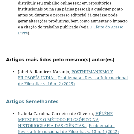
distribuir seu trabalho online (ex.: em repositórios
institucionais ou na sua página pessoal) a qualquer ponto
antes ou durante o processo editorial, já que isso pode
gerar alterações produtivas, bem como aumentar o impacto
e a citação do trabalho publicado (Veja
O Efeito do Acesso
Livre
).
Artigos mais lidos pelo mesmo(s) autor(es)
Jabel A. Ramírez Naranjo,
POSTHUMANISMO Y
FILOSOFÍA INDIA:
,
Problemata - Revista Internacional
de Filosofia: v. 16 n. 2 (2025)
Artigos Semelhantes
Isabela Carolina Carneiro de Oliveira,
HÉLÈNE
METZGER E O MÉTODO FILOSÓFICO NA
HISTORIOGRAFIA DAS CIÊNCIAS:
,
Problemata -
Revista Internacional de Filosofia: v. 13 n. 1 (2022)