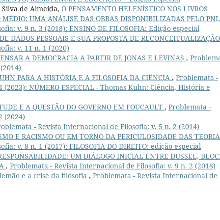
s Silva de Almeida,
O PENSAMENTO HELENÍSTICO NOS LIVROS
O MÉDIO: UMA ANÁLISE DAS OBRAS DISPONIBILIZADAS PELO PN
sofia: v. 9 n. 3 (2018): ENSINO DE FILOSOFIA: Edição especial
̃O DE DADOS PESSOAIS E SUA PROPOSTA DE RECONCEITUALIZAÇÃ
fia: v. 11 n. 1 (2020)
PENSAR A DEMOCRACIA A PARTIR DE JONAS E LEVINAS
,
Problema
 (2014)
HN PARA A HISTÓRIA E A FILOSOFIA DA CIÊNCIA
,
Problemata -
n. 4 (2023): NÚMERO ESPECIAL - Thomas Kuhn: Ciência, História e
IRTUDE E A QUESTÃO DO GOVERNO EM FOUCAULT
,
Problemata -
 2 (2024)
oblemata - Revista Internacional de Filosofia: v. 5 n. 2 (2014)
MO E RACISMO OU EM TORNO DA PERICULOSIDADE DAS TEORI
sofia: v. 8 n. 1 (2017): FILOSOFIA DO DIREITO: edição especial
RESPONSABILIDADE: UM DIÁLOGO INICIAL ENTRE DUSSEL, BLOC
CA
,
Problemata - Revista Internacional de Filosofia: v. 9 n. 2 (2018)
lemão e a crise da filosofia
,
Problemata - Revista Internacional de