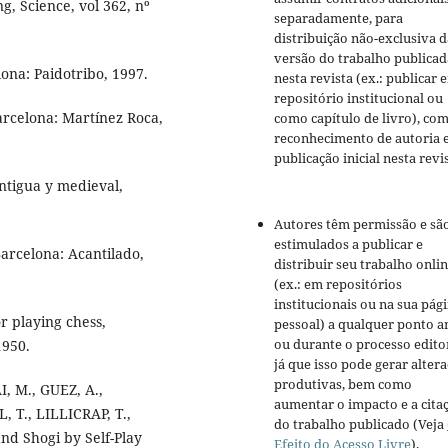
g, Science, vol 362, nº
separadamente, para
distribuição não-exclusiva d
versão do trabalho publicad
ona: Paidotribo, 1997.
nesta revista (ex.: publicar 
repositório institucional ou
arcelona: Martínez Roca,
como capítulo de livro), co
reconhecimento de autoria 
publicação inicial nesta revis
ntigua y medieval,
Autores têm permissão e sã
estimulados a publicar e
rcelona: Acantilado,
distribuir seu trabalho onli
(ex.: em repositórios
institucionais ou na sua pág
 playing chess,
pessoal) a qualquer ponto a
ou durante o processo editor
1950.
já que isso pode gerar alter
produtivas, bem como
I, M., GUEZ, A.,
aumentar o impacto e a cita
 T., LILLICRAP, T.,
do trabalho publicado (Veja
nd Shogi by Self-Play
Efeito do Acesso Livre
).