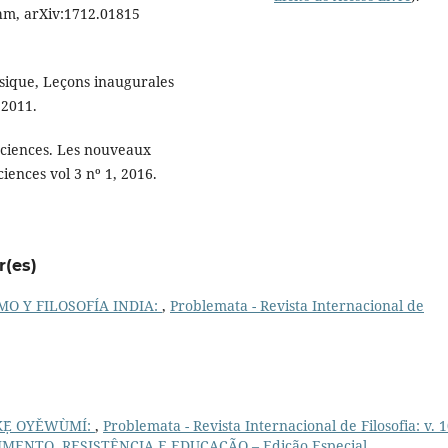
hm, arXiv:1712.01815
sique, Leçons inaugurales
 2011.
sciences. Les nouveaux
iences vol 3 nº 1, 2016.
r(es)
O Y FILOSOFÍA INDIA:
,
Problemata - Revista Internacional de
Ẹ́ OYĚWÙMÍ:
,
Problemata - Revista Internacional de Filosofia: v. 1
IMENTO, RESISTÊNCIA E EDUCAÇÃO – Edição Especial