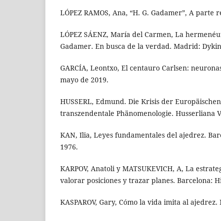
LÓPEZ RAMOS, Ana, “H. G. Gadamer”, A parte rei
LÓPEZ SÁENZ, María del Carmen, La hermenéutic
Gadamer. En busca de la verdad. Madrid: Dykin
GARCÍA, Leontxo, El centauro Carlsen: neuronas 
mayo de 2019.
HUSSERL, Edmund. Die Krisis der Europäischen
transzendentale Phänomenologie. Husserliana VI
KAN, Ilia, Leyes fundamentales del ajedrez. Bar
1976.
KARPOV, Anatoli y MATSUKEVICH, A, La estrateg
valorar posiciones y trazar planes. Barcelona: 
KASPAROV, Gary, Cómo la vida imita al ajedrez. 