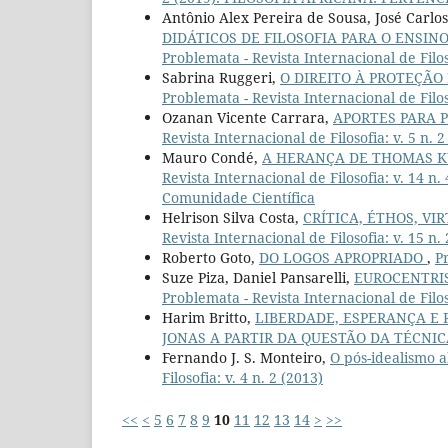
Antônio Alex Pereira de Sousa, José Carlo
DIDÁTICOS DE FILOSOFIA PARA O ENSIN
Problemata - Revista Internacional de Filo
Sabrina Ruggeri,
O DIREITO À PROTEÇA
Problemata - Revista Internacional de Filoso
Ozanan Vicente Carrara,
APORTES PARA 
Revista Internacional de Filosofia: v. 5 n. 2
Mauro Condé,
A HERANÇA DE THOMAS KU
Revista Internacional de Filosofia: v. 14 
Comunidade Científica
Helrison Silva Costa,
CRÍTICA, ÉTHOS, V
Revista Internacional de Filosofia: v. 15 n.
Roberto Goto,
DO LOGOS APROPRIADO
,
Pr
Suze Piza, Daniel Pansarelli,
EUROCENTRIS
Problemata - Revista Internacional de Filo
Harim Britto,
LIBERDADE, ESPERANÇA E 
JONAS A PARTIR DA QUESTÃO DA TÉCNI
Fernando J. S. Monteiro,
O pós-idealismo a
Filosofia: v. 4 n. 2 (2013)
<<
<
5
6
7
8
9
10
11
12
13
14
>
>>