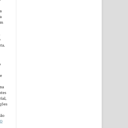
a
a
em
m
e
ta.
o
ne
ina
ntes
ial,
ações
ção
O