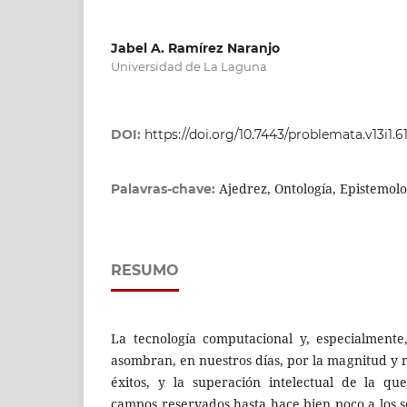
Jabel A. Ramírez Naranjo
Universidad de La Laguna
DOI:
https://doi.org/10.7443/problemata.v13i1.6
Ajedrez, Ontología, Epistemologí
Palavras-chave:
RESUMO
La tecnología computacional y, especialmente, l
asombran, en nuestros días, por la magnitud y 
éxitos, y la superación intelectual de la q
campos reservados hasta hace bien poco a los