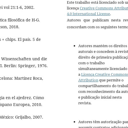
Este trabalho está licenciado sob 
 vol 21:1-6, 2002.
licença
Creative Commons Attribu
4.0 International License
.
a filosófica de H-G.
Autores que publicam nesta rev
son, 2018.
concordam com os seguintes termo
+ chips. El país. 5 de
Autores mantém os direitos
autorais e concedem à revis
direito de primeira publicaç
 Wissenschaften und die
com o trabalho
. Berlin: Springer, 1976.
simultaneamente licenciado
a
Licença Creative Common
celona: Martínez Roca,
Attribution
que permite o
compartilhamento do traba
com reconhecimento da aut
e publicação inicial nesta
ia en el ajedrez. Cómo
revista.
Hispano Europea, 2010.
México: Grijalbo, 2007.
Autores têm autorização pa
assumir contratos adicionai