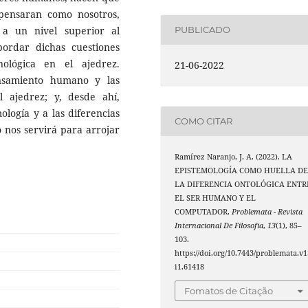
pensaran como nosotros,
a un nivel superior al
PUBLICADO
ordar dichas cuestiones
ológica en el ajedrez.
21-06-2022
nsamiento humano y las
 ajedrez; y, desde ahí,
ología y a las diferencias
COMO CITAR
 nos servirá para arrojar
Ramírez Naranjo, J. A. (2022). LA
EPISTEMOLOGÍA COMO HUELLA D
LA DIFERENCIA ONTOLÓGICA ENTR
EL SER HUMANO Y EL
COMPUTADOR.
Problemata - Revista
Internacional De Filosofia
,
13
(1), 85–
103.
https://doi.org/10.7443/problemata.v1
i1.61418
Fomatos de Citação