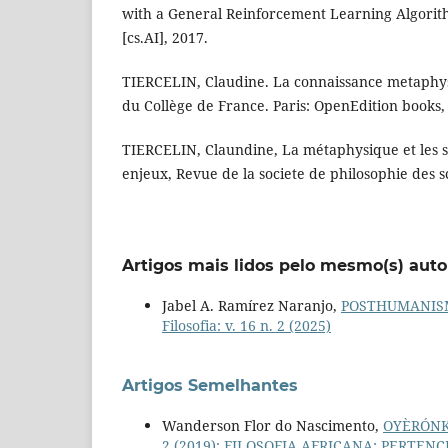
with a General Reinforcement Learning Algorit
[cs.AI], 2017.
TIERCELIN, Claudine. La connaissance metaphy
du Collège de France. Paris: OpenEdition books,
TIERCELIN, Claundine, La métaphysique et les 
enjeux, Revue de la societe de philosophie des sc
Artigos mais lidos pelo mesmo(s) auto
Jabel A. Ramírez Naranjo,
POSTHUMANISM
Filosofia: v. 16 n. 2 (2025)
Artigos Semelhantes
Wanderson Flor do Nascimento,
OYÈRÓNK
2 (2019): FILOSOFIA AFRICANA: PERTENC