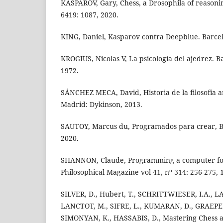
KASPAROV, Gary, Chess, a Drosophila of reasonin
6419: 1087, 2020.
KING, Daniel, Kasparov contra Deepblue. Barcel
KROGIUS, Nicolas V, La psicología del ajedrez. B
1972.
SÁNCHEZ MECA, David, Historia de la filosofía a
Madrid: Dykinson, 2013.
SAUTOY, Marcus du, Programados para crear, Ba
2020.
SHANNON, Claude, Programming a computer for
Philosophical Magazine vol 41, nº 314: 256-275, 
SILVER, D., Hubert, T., SCHRITTWIESER, I.A., LA
LANCTOT, M., SIFRE, L., KUMARAN, D., GRAEPEL,
SIMONYAN, K., HASSABIS, D., Mastering Chess a