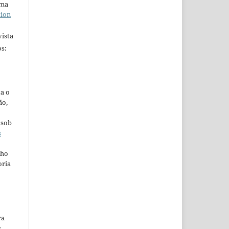
uma
tion
ista
s:
ta o
ão,
 sob
s
lho
oria
ra
s