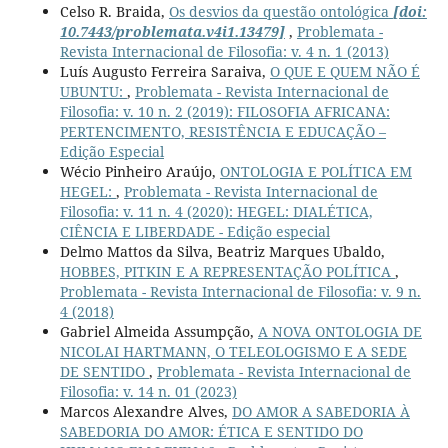
Celso R. Braida,
Os desvios da questão ontológica
[doi:
10.7443/problemata.v4i1.13479]
,
Problemata -
Revista Internacional de Filosofia: v. 4 n. 1 (2013)
Luís Augusto Ferreira Saraiva,
O QUE E QUEM NÃO É
UBUNTU:
,
Problemata - Revista Internacional de
Filosofia: v. 10 n. 2 (2019): FILOSOFIA AFRICANA:
PERTENCIMENTO, RESISTÊNCIA E EDUCAÇÃO –
Edição Especial
Wécio Pinheiro Araújo,
ONTOLOGIA E POLÍTICA EM
HEGEL:
,
Problemata - Revista Internacional de
Filosofia: v. 11 n. 4 (2020): HEGEL: DIALÉTICA,
CIÊNCIA E LIBERDADE - Edição especial
Delmo Mattos da Silva, Beatriz Marques Ubaldo,
HOBBES, PITKIN E A REPRESENTAÇÃO POLÍTICA
,
Problemata - Revista Internacional de Filosofia: v. 9 n.
4 (2018)
Gabriel Almeida Assumpção,
A NOVA ONTOLOGIA DE
NICOLAI HARTMANN, O TELEOLOGISMO E A SEDE
DE SENTIDO
,
Problemata - Revista Internacional de
Filosofia: v. 14 n. 01 (2023)
Marcos Alexandre Alves,
DO AMOR A SABEDORIA À
SABEDORIA DO AMOR: ÉTICA E SENTIDO DO