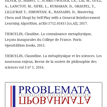
SILVER, D., Hubert, T., SCHRITTWIESER, I.A., LAI, M., GUEZ,
A., LANCTOT, M., SIFRE, L., KUMARAN, D., GRAEPEL, T.,
LILLICRAP, T., SIMONYAN, K., HASSABIS, D., Mastering
Chess and Shogi by Self-Play with a General Reinforcement
Learning Algorithm, arXiv:1712.01815 [cs.AI], 2017.
TIERCELIN, Claudine. La connaissance metaphysique,
Leçons inaugurales du Collège de France. Paris:
OpenEdition books, 2011.
TIERCELIN, Claundine, La métaphysique et les sciences. Les
nouveaux enjeux, Revue de la societe de philosophie des
sciences vol 3 nº 1, 2016.