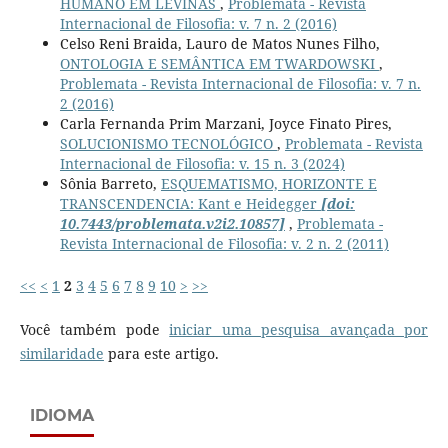
HUMANO EM LEVINAS
,
Problemata - Revista
Internacional de Filosofia: v. 7 n. 2 (2016)
Celso Reni Braida, Lauro de Matos Nunes Filho,
ONTOLOGIA E SEMÂNTICA EM TWARDOWSKI
,
Problemata - Revista Internacional de Filosofia: v. 7 n.
2 (2016)
Carla Fernanda Prim Marzani, Joyce Finato Pires,
SOLUCIONISMO TECNOLÓGICO
,
Problemata - Revista
Internacional de Filosofia: v. 15 n. 3 (2024)
Sônia Barreto,
ESQUEMATISMO, HORIZONTE E
TRANSCENDENCIA: Kant e Heidegger
[doi:
10.7443/problemata.v2i2.10857]
,
Problemata -
Revista Internacional de Filosofia: v. 2 n. 2 (2011)
<<
<
1
2
3
4
5
6
7
8
9
10
>
>>
Você também pode
iniciar uma pesquisa avançada por
similaridade
para este artigo.
IDIOMA