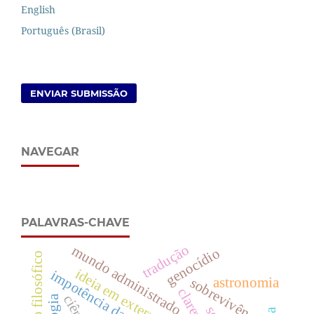
English
Português (Brasil)
ENVIAR SUBMISSÃO
NAVEGAR
PALAVRAS-CHAVE
tradução
mundo administrado
genocídio
incômodo filosófico
ideia em externalidade
impotência da natureza
astronomia
sobrevivência
clareza