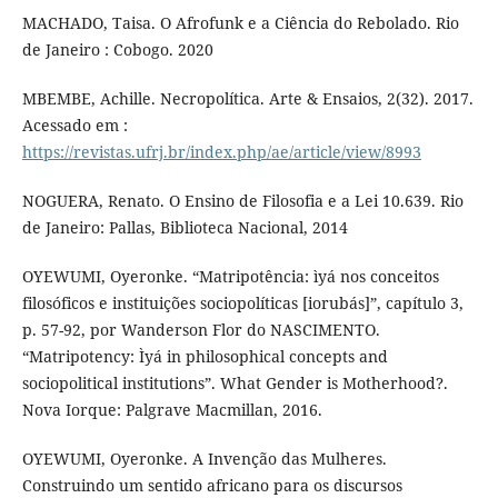
MACHADO, Taisa. O Afrofunk e a Ciência do Rebolado. Rio
de Janeiro : Cobogo. 2020
MBEMBE, Achille. Necropolítica. Arte & Ensaios, 2(32). 2017.
Acessado em :
https://revistas.ufrj.br/index.php/ae/article/view/8993
NOGUERA, Renato. O Ensino de Filosofia e a Lei 10.639. Rio
de Janeiro: Pallas, Biblioteca Nacional, 2014
OYEWUMI, Oyeronke. “Matripotência: ìyá nos conceitos
filosóficos e instituições sociopolíticas [iorubás]”, capítulo 3,
p. 57-92, por Wanderson Flor do NASCIMENTO.
“Matripotency: Ìyá in philosophical concepts and
sociopolitical institutions”. What Gender is Motherhood?.
Nova Iorque: Palgrave Macmillan, 2016.
OYEWUMI, Oyeronke. A Invenção das Mulheres.
Construindo um sentido africano para os discursos