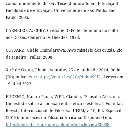
como fundamento do ser. Tese (doutorado em Educação) –
Faculdade de educação, Universidade de São Paulo. São
Paulo. 2005.
CARNEIRO, A. CURY, Cristiane. O Poder feminino no culto
aos Orixás. Caderno IV. Gélédes. 1993.
COSSARD, Gisèle Omindarewá. Awo mistério dos orixás. Rio
de Janeiro : Pallas. 2008
Xirê de Oxum, Ebomi, youtube, 25 de junho de 2014, 9min,
(Disponível em :
https://youtu.be/02GgNnkm59E)
, Acesso em
19 abril 2022.
EUGENIO, Naiara Paula; WER, Claudia. “Filosofia Africana:
Um estudo sobre a conexão entre ética e estética”. Voluntas:
Revista Internacional de Filosofia. UFSM, v. 10, Ed. Especial
(2019): Interfaces da Filosofia Africana. Disponivel em:
https://periodicos.ufsm.br/voluntas/article/view/39890