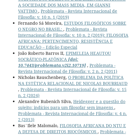
A SOCIEDADE DOS MASS MEDIA, EM GIANNI
VATTIMO
,
Problemata - Revista Internacional de
Filosofia: v. 10 n. 1 (2019)
Fernando Sá Moreira,
ESTUDOS FILOSÓFICOS SOBRE
O NEGRO NO BRASIL:
,
Problemata - Revista
Internacional de Filosofia: v. 10 n. 2 (2019): FILOSOFIA
AFRICANA: PERTENCIMENTO, RESISTÊNCIA E
EDUCAÇÃO – Edição Especial
João Roberto Barros II,
EPIMELEIA HEAUTOU
SOCRÁTICO-PLATÔNICA
[doi:
10.7443/problemata.v2i2.10719]
,
Problemata -
Revista Internacional de Filosofia: v. 2 n. 2 (2011)
Nicholas Rauschenberg,
O PROBLEMA DA POLÍTICA
NA ESTÉTICA RELACIONAL DE NICOLAS BOURRIAUD
,
Problemata - Revista Internacional de Filosofia: v. 15
n. 2 (2024)
Alexandre Rubenich Silva,
Heidegger e a questão do
sujeito: indícios para um filosofar sem imagens
,
Problemata - Revista Internacional de Filosofia: v. 4 n.
2 (2013)
Bas´Ilele Malomalo,
FILOSOFIA AFRICANA DO NTU E
A DEFESA DE DIREITOS BIOCÓSMICOS
,
Problemata -