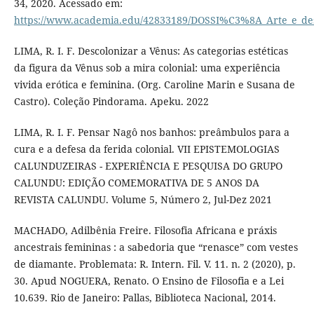
34, 2020. Acessado em:
https://www.academia.edu/42833189/DOSSI%C3%8A_Arte_e_
LIMA, R. I. F. Descolonizar a Vênus: As categorias estéticas
da figura da Vênus sob a mira colonial: uma experiência
vivida erótica e feminina. (Org. Caroline Marin e Susana de
Castro). Coleção Pindorama. Apeku. 2022
LIMA, R. I. F. Pensar Nagô nos banhos: preâmbulos para a
cura e a defesa da ferida colonial. VII EPISTEMOLOGIAS
CALUNDUZEIRAS - EXPERIÊNCIA E PESQUISA DO GRUPO
CALUNDU: EDIÇÃO COMEMORATIVA DE 5 ANOS DA
REVISTA CALUNDU. Volume 5, Número 2, Jul-Dez 2021
MACHADO, Adilbênia Freire. Filosofia Africana e práxis
ancestrais femininas : a sabedoria que “renasce” com vestes
de diamante. Problemata: R. Intern. Fil. V. 11. n. 2 (2020), p.
30. Apud NOGUERA, Renato. O Ensino de Filosofia e a Lei
10.639. Rio de Janeiro: Pallas, Biblioteca Nacional, 2014.