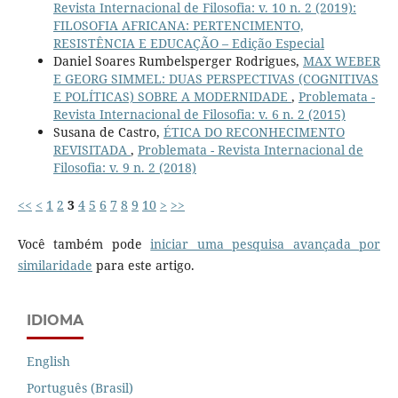
Revista Internacional de Filosofia: v. 10 n. 2 (2019):
FILOSOFIA AFRICANA: PERTENCIMENTO,
RESISTÊNCIA E EDUCAÇÃO – Edição Especial
Daniel Soares Rumbelsperger Rodrigues,
MAX WEBER
E GEORG SIMMEL: DUAS PERSPECTIVAS (COGNITIVAS
E POLÍTICAS) SOBRE A MODERNIDADE
,
Problemata -
Revista Internacional de Filosofia: v. 6 n. 2 (2015)
Susana de Castro,
ÉTICA DO RECONHECIMENTO
REVISITADA
,
Problemata - Revista Internacional de
Filosofia: v. 9 n. 2 (2018)
<<
<
1
2
3
4
5
6
7
8
9
10
>
>>
Você também pode
iniciar uma pesquisa avançada por
similaridade
para este artigo.
IDIOMA
English
Português (Brasil)