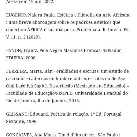
Acesso em 19 abr 2022.
EUGENIO, Naiara Paula. Estética e Filosofia da Arte Africana
: uma breve abordagem sobre os padrões estéticos que
conectam ÁFRICA e sua diáspora. Problemata: R. Intern. Fil.
V. 11. n. 2 (2020).
FANON, Frantz. Pele Negra Mascaras Brancas. Salvador :
EDUFBA. 2008
FERREIRA, Marta. Ìtàn - oralidades e escritas: um estudo de
caso sobre cadernos de hunkó e outras escritas no Ìlè Aṣé
Omi Larè Ìyá Sagbá. Dissertação (Mestrado em Educação) –
Faculdade de Educação/PROPED, Universidade Estadual do
Rio de Janeiro, Rio de Janeiro, 2015.
GLISSANT; Édouard. Poética da relação. 1º Ed. Portugal:
Sextante, 1996.
GONÇALVES, Ana Maria. Um defeito de cor. São Paulo :