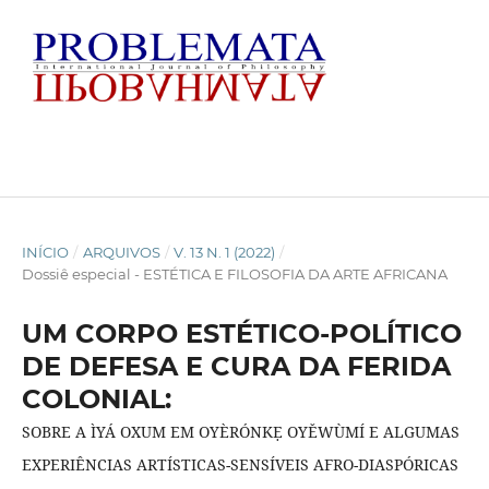
INÍCIO
/
ARQUIVOS
/
V. 13 N. 1 (2022)
/
Dossiê especial - ESTÉTICA E FILOSOFIA DA ARTE AFRICANA
UM CORPO ESTÉTICO-POLÍTICO
DE DEFESA E CURA DA FERIDA
COLONIAL:
SOBRE A ÌYÁ OXUM EM OYÈRÓNKẸ OYĚWÙMÍ E ALGUMAS
EXPERIÊNCIAS ARTÍSTICAS-SENSÍVEIS AFRO-DIASPÓRICAS