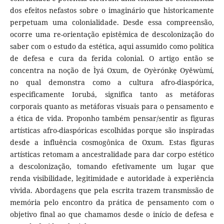
dos efeitos nefastos sobre o imaginário que historicamente
perpetuam uma colonialidade. Desde essa compreensão,
ocorre uma re-orientação epistêmica de descolonização do
saber com o estudo da estética, aqui assumido como política
de defesa e cura da ferida colonial. O artigo então se
concentra na noção de Ìyá Oxum, de Oyèrónkẹ Oyěwùmí,
no qual demonstra como a cultura afro-diaspórica,
especificamente Iorubá, significa tanto as metáforas
corporais quanto as metáforas visuais para o pensamento e
a ética de vida. Proponho também pensar/sentir as figuras
artísticas afro-diaspóricas escolhidas porque são inspiradas
desde a influência cosmogônica de Oxum. Estas figuras
artísticas retomam a ancestralidade para dar corpo estético
a descolonização, tomando efetivamente um lugar que
renda visibilidade, legitimidade e autoridade à experiência
vivida. Abordagens que pela escrita trazem transmissão de
memória pelo encontro da prática de pensamento com o
objetivo final ao que chamamos desde o início de defesa e