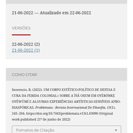
21-06-2022 — Atualizado em 22-06-2022
VERSÕES
22-06-2022 (2)
21-06-2022 (1)
COMO CITAR
Inocencio, R. (2022). UM CORPO ESTÉTICO-POLÍTICO DE DEFESA E
CURA DA FERIDA COLONIAL:: SOBRE A ÌYÁ OXUM EM OYÈRÓNKẸ
OYĚWÙMÍ E ALGUMAS EXPERIÊNCIAS ARTÍSTICAS-SENSÍVEIS AFRO-
DIASPÓRICAS.
Problemata - Revista Internacional De Filosofia
,
13
(1),
245–264. https://doi.org/10.7443/problemata.v13i1.63090 (Original
work published 21º de junho de 2022)
Fomatos de Citação