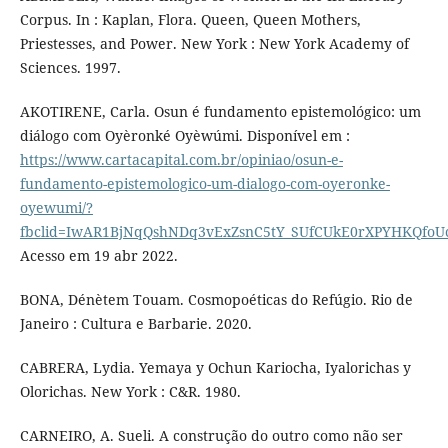
Corpus. In : Kaplan, Flora. Queen, Queen Mothers,
Priestesses, and Power. New York : New York Academy of
Sciences. 1997.
AKOTIRENE, Carla. Osun é fundamento epistemológico: um
diálogo com Oyèronké Oyèwúmi. Disponível em :
https://www.cartacapital.com.br/opiniao/osun-e-
fundamento-epistemologico-um-dialogo-com-oyeronke-
oyewumi/?
fbclid=IwAR1BjNqQshNDq3vExZsnC5tY_SUfCUkE0rXPYHKQfoUc
Acesso em 19 abr 2022.
BONA, Dénètem Touam. Cosmopoéticas do Refúgio. Rio de
Janeiro : Cultura e Barbarie. 2020.
CABRERA, Lydia. Yemaya y Ochun Kariocha, Iyalorichas y
Olorichas. New York : C&R. 1980.
CARNEIRO, A. Sueli. A construção do outro como não ser