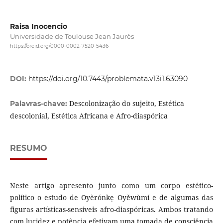
Raisa Inocencio
Universidade de Toulouse Jean Jaurès
https://orcid.org/0000-0002-7520-5436
DOI:
https://doi.org/10.7443/problemata.v13i1.63090
Descolonização do sujeito, Estética
Palavras-chave:
descolonial, Estética Africana e Afro-diaspórica
RESUMO
Neste artigo apresento junto como um corpo estético-
político o estudo de Oyèrónkẹ Oyěwùmí e de algumas das
figuras artísticas-sensíveis afro-diaspóricas. Ambos tratando
com lucidez e potência efetivam uma tomada de consciência