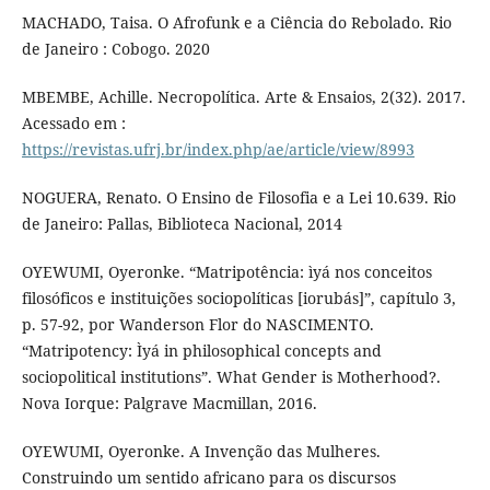
MACHADO, Taisa. O Afrofunk e a Ciência do Rebolado. Rio
de Janeiro : Cobogo. 2020
MBEMBE, Achille. Necropolítica. Arte & Ensaios, 2(32). 2017.
Acessado em :
https://revistas.ufrj.br/index.php/ae/article/view/8993
NOGUERA, Renato. O Ensino de Filosofia e a Lei 10.639. Rio
de Janeiro: Pallas, Biblioteca Nacional, 2014
OYEWUMI, Oyeronke. “Matripotência: ìyá nos conceitos
filosóficos e instituições sociopolíticas [iorubás]”, capítulo 3,
p. 57-92, por Wanderson Flor do NASCIMENTO.
“Matripotency: Ìyá in philosophical concepts and
sociopolitical institutions”. What Gender is Motherhood?.
Nova Iorque: Palgrave Macmillan, 2016.
OYEWUMI, Oyeronke. A Invenção das Mulheres.
Construindo um sentido africano para os discursos