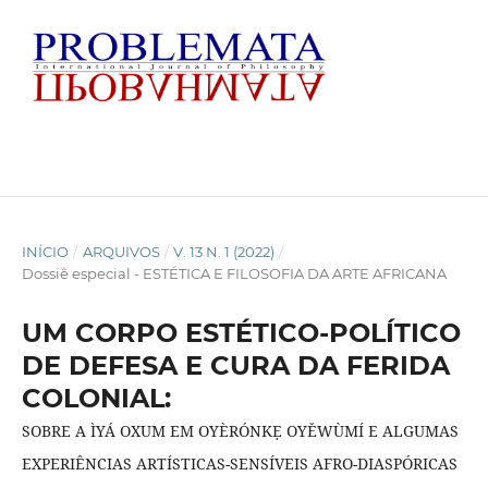
INÍCIO
/
ARQUIVOS
/
V. 13 N. 1 (2022)
/
Dossiê especial - ESTÉTICA E FILOSOFIA DA ARTE AFRICANA
UM CORPO ESTÉTICO-POLÍTICO
DE DEFESA E CURA DA FERIDA
COLONIAL:
SOBRE A ÌYÁ OXUM EM OYÈRÓNKẸ OYĚWÙMÍ E ALGUMAS
EXPERIÊNCIAS ARTÍSTICAS-SENSÍVEIS AFRO-DIASPÓRICAS