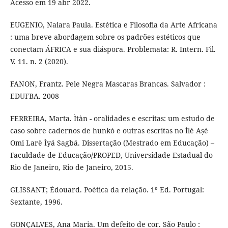
Acesso em 19 abr 2022.
EUGENIO, Naiara Paula. Estética e Filosofia da Arte Africana
: uma breve abordagem sobre os padrões estéticos que
conectam ÁFRICA e sua diáspora. Problemata: R. Intern. Fil.
V. 11. n. 2 (2020).
FANON, Frantz. Pele Negra Mascaras Brancas. Salvador :
EDUFBA. 2008
FERREIRA, Marta. Ìtàn - oralidades e escritas: um estudo de
caso sobre cadernos de hunkó e outras escritas no Ìlè Aṣé
Omi Larè Ìyá Sagbá. Dissertação (Mestrado em Educação) –
Faculdade de Educação/PROPED, Universidade Estadual do
Rio de Janeiro, Rio de Janeiro, 2015.
GLISSANT; Édouard. Poética da relação. 1º Ed. Portugal:
Sextante, 1996.
GONÇALVES, Ana Maria. Um defeito de cor. São Paulo :