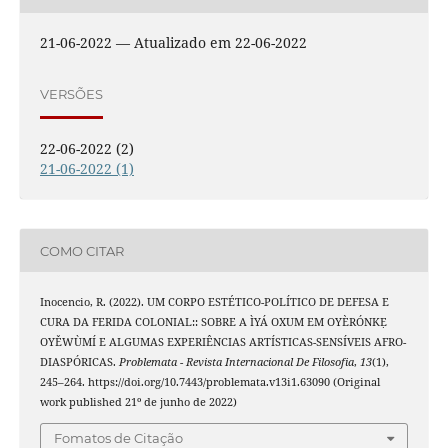
21-06-2022 — Atualizado em 22-06-2022
VERSÕES
22-06-2022 (2)
21-06-2022 (1)
COMO CITAR
Inocencio, R. (2022). UM CORPO ESTÉTICO-POLÍTICO DE DEFESA E
CURA DA FERIDA COLONIAL:: SOBRE A ÌYÁ OXUM EM OYÈRÓNKẸ
OYĚWÙMÍ E ALGUMAS EXPERIÊNCIAS ARTÍSTICAS-SENSÍVEIS AFRO-
DIASPÓRICAS.
Problemata - Revista Internacional De Filosofia
,
13
(1),
245–264. https://doi.org/10.7443/problemata.v13i1.63090 (Original
work published 21º de junho de 2022)
Fomatos de Citação