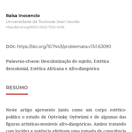
Raisa Inocencio
Universidade de Toulouse Jean Jaurès
https://orcid.org/0000-0002-7520-5436
DOI:
https://doi.org/10.7443/problemata.v13i1.63090
Descolonização do sujeito, Estética
Palavras-chave:
descolonial, Estética Africana e Afro-diaspórica
RESUMO
Neste artigo apresento junto como um corpo estético-
político o estudo de Oyèrónkẹ Oyěwùmí e de algumas das
figuras artísticas-sensíveis afro-diaspóricas. Ambos tratando
com lucidez e potência efetivam uma tomada de consciência