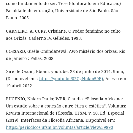
como fundamento do ser. Tese (doutorado em Educação) –
Faculdade de educação, Universidade de São Paulo. São
Paulo. 2005.
CARNEIRO, A. CURY, Cristiane. O Poder feminino no culto
aos Orixás. Caderno IV. Gélédes. 1993.
COSSARD, Gisèle Omindarewá. Awo mistério dos orixás. Rio
de Janeiro : Pallas. 2008
Xirê de Oxum, Ebomi, youtube, 25 de junho de 2014, 9min,
(Disponível em :
https://youtu.be/02GgNnkm59E)
, Acesso em
19 abril 2022.
EUGENIO, Naiara Paula; WER, Claudia. “Filosofia Africana:
Um estudo sobre a conexão entre ética e estética”. Voluntas:
Revista Internacional de Filosofia. UFSM, v. 10, Ed. Especial
(2019): Interfaces da Filosofia Africana. Disponivel em:
https://periodicos.ufsm.br/voluntas/article/view/39890