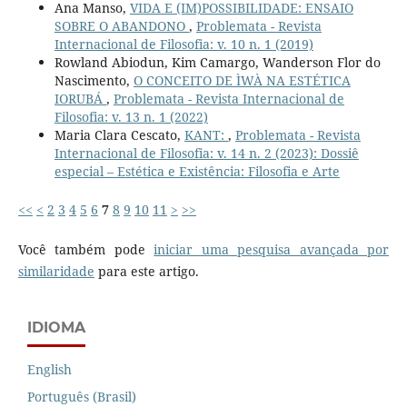
Ana Manso,
VIDA E (IM)POSSIBILIDADE: ENSAIO
SOBRE O ABANDONO
,
Problemata - Revista
Internacional de Filosofia: v. 10 n. 1 (2019)
Rowland Abiodun, Kim Camargo, Wanderson Flor do
Nascimento,
O CONCEITO DE ÌWÀ NA ESTÉTICA
IORUBÁ
,
Problemata - Revista Internacional de
Filosofia: v. 13 n. 1 (2022)
Maria Clara Cescato,
KANT:
,
Problemata - Revista
Internacional de Filosofia: v. 14 n. 2 (2023): Dossiê
especial – Estética e Existência: Filosofia e Arte
<<
<
2
3
4
5
6
7
8
9
10
11
>
>>
Você também pode
iniciar uma pesquisa avançada por
similaridade
para este artigo.
IDIOMA
English
Português (Brasil)