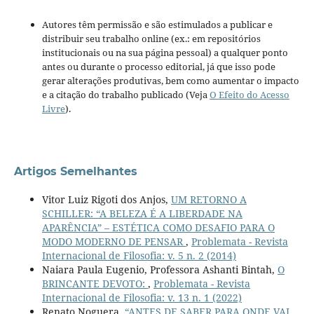
Autores têm permissão e são estimulados a publicar e
distribuir seu trabalho online (ex.: em repositórios
institucionais ou na sua página pessoal) a qualquer ponto
antes ou durante o processo editorial, já que isso pode
gerar alterações produtivas, bem como aumentar o impacto
e a citação do trabalho publicado (Veja
O Efeito do Acesso
Livre
).
Artigos Semelhantes
Vitor Luiz Rigoti dos Anjos,
UM RETORNO A
SCHILLER: “A BELEZA É A LIBERDADE NA
APARÊNCIA” – ESTÉTICA COMO DESAFIO PARA O
MODO MODERNO DE PENSAR
,
Problemata - Revista
Internacional de Filosofia: v. 5 n. 2 (2014)
Naiara Paula Eugenio, Professora Ashanti Bintah,
O
BRINCANTE DEVOTO:
,
Problemata - Revista
Internacional de Filosofia: v. 13 n. 1 (2022)
Renato Noguera,
“ANTES DE SABER PARA ONDE VAI,