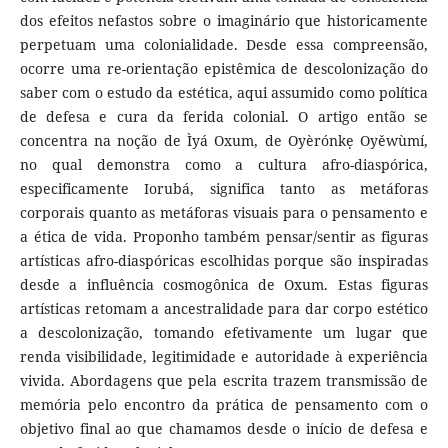
dos efeitos nefastos sobre o imaginário que historicamente
perpetuam uma colonialidade. Desde essa compreensão,
ocorre uma re-orientação epistêmica de descolonização do
saber com o estudo da estética, aqui assumido como política
de defesa e cura da ferida colonial. O artigo então se
concentra na noção de Ìyá Oxum, de Oyèrónkẹ Oyěwùmí,
no qual demonstra como a cultura afro-diaspórica,
especificamente Iorubá, significa tanto as metáforas
corporais quanto as metáforas visuais para o pensamento e
a ética de vida. Proponho também pensar/sentir as figuras
artísticas afro-diaspóricas escolhidas porque são inspiradas
desde a influência cosmogônica de Oxum. Estas figuras
artísticas retomam a ancestralidade para dar corpo estético
a descolonização, tomando efetivamente um lugar que
renda visibilidade, legitimidade e autoridade à experiência
vivida. Abordagens que pela escrita trazem transmissão de
memória pelo encontro da prática de pensamento com o
objetivo final ao que chamamos desde o início de defesa e