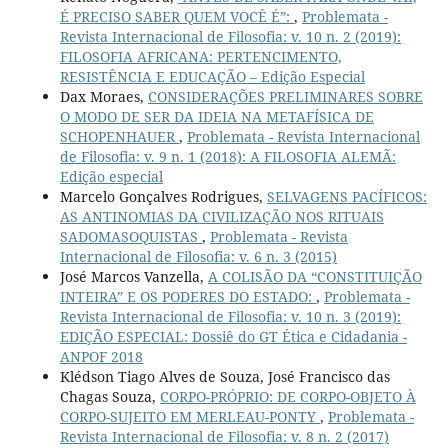
É PRECISO SABER QUEM VOCÊ É”:
,
Problemata -
Revista Internacional de Filosofia: v. 10 n. 2 (2019):
FILOSOFIA AFRICANA: PERTENCIMENTO,
RESISTÊNCIA E EDUCAÇÃO – Edição Especial
Dax Moraes,
CONSIDERAÇÕES PRELIMINARES SOBRE
O MODO DE SER DA IDEIA NA METAFÍSICA DE
SCHOPENHAUER
,
Problemata - Revista Internacional
de Filosofia: v. 9 n. 1 (2018): A FILOSOFIA ALEMÃ:
Edição especial
Marcelo Gonçalves Rodrigues,
SELVAGENS PACÍFICOS:
AS ANTINOMIAS DA CIVILIZAÇÃO NOS RITUAIS
SADOMASOQUISTAS
,
Problemata - Revista
Internacional de Filosofia: v. 6 n. 3 (2015)
José Marcos Vanzella,
A COLISÃO DA “CONSTITUIÇÃO
INTEIRA” E OS PODERES DO ESTADO:
,
Problemata -
Revista Internacional de Filosofia: v. 10 n. 3 (2019):
EDIÇÃO ESPECIAL: Dossiê do GT Ética e Cidadania -
ANPOF 2018
Klédson Tiago Alves de Souza, José Francisco das
Chagas Souza,
CORPO-PRÓPRIO: DE CORPO-OBJETO À
CORPO-SUJEITO EM MERLEAU-PONTY
,
Problemata -
Revista Internacional de Filosofia: v. 8 n. 2 (2017)