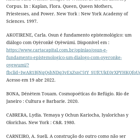
Corpus. In : Kaplan, Flora. Queen, Queen Mothers,
Priestesses, and Power. New York : New York Academy of
Sciences. 1997.
AKOTIRENE, Carla. Osun é fundamento epistemológico: um
diálogo com Oyèronké Oyèwúmi. Disponível em :
https://www.cartacapital.com.br/opiniao/osun-e-
fundamento-epistemologico-um-dialogo-com-oyeronke-
oyewumi/?
fbclid=IwAR1BjNqQshNDq3vExZsnC5tY_SUfCUkE0rXPYHKQfoUc
Acesso em 19 abr 2022.
BONA, Dénètem Touam. Cosmopoéticas do Refúgio. Rio de
Janeiro : Cultura e Barbarie. 2020.
CABRERA, Lydia. Yemaya y Ochun Kariocha, Iyalorichas y
Olorichas. New York : C&R. 1980.
CARNEIRO, A. Sueli. A construção do outro como não ser