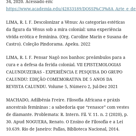
34, 2020. Acessado em:
https://www.academia.edu/42833189/DOSSI%C3%8A_Arte_e_
LIMA, R. I. F. Descolonizar a Vênus: As categorias estéticas
da figura da Vênus sob a mira colonial: uma experiência
vivida erótica e feminina. (Org. Caroline Marin e Susana de
Castro). Coleção Pindorama. Apeku. 2022
LIMA, R. I. F. Pensar Nagô nos banhos: preâmbulos para a
cura e a defesa da ferida colonial. VII EPISTEMOLOGIAS
CALUNDUZEIRAS - EXPERIÊNCIA E PESQUISA DO GRUPO
CALUNDU: EDIÇÃO COMEMORATIVA DE 5 ANOS DA
REVISTA CALUNDU. Volume 5, Número 2, Jul-Dez 2021
MACHADO, Adilbênia Freire. Filosofia Africana e práxis
ancestrais femininas : a sabedoria que “renasce” com vestes
de diamante. Problemata: R. Intern. Fil. V. 11. n. 2 (2020), p.
30. Apud NOGUERA, Renato. O Ensino de Filosofia e a Lei
10.639. Rio de Janeiro: Pallas, Biblioteca Nacional, 2014.