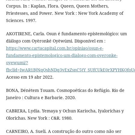
Corpus. In : Kaplan, Flora. Queen, Queen Mothers,
Priestesses, and Power. New York : New York Academy of
Sciences. 1997.
AKOTIRENE, Carla. Osun é fundamento epistemológico: um
diálogo com Oyèronké Oyèwúmi. Disponível em :
https://www.cartacapital.com.br/opiniao/osun-e-
fundamento-epistemologico-um-dialogo-com-oyeronke-
oyewumi/?
fbclid=IwAR1BjNqQshNDq3vExZsnC5tY_SUfCUkE0rXPYHKQfoUc
Acesso em 19 abr 2022.
BONA, Dénètem Touam. Cosmopoéticas do Refúgio. Rio de
Janeiro : Cultura e Barbarie. 2020.
CABRERA, Lydia. Yemaya y Ochun Kariocha, Iyalorichas y
Olorichas. New York : C&R. 1980.
CARNEIRO, A. Sueli. A construção do outro como não ser