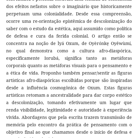
dos efeitos nefastos sobre o imaginário que historicamente
perpetuam uma colonialidade. Desde essa compreensão,
ocorre uma re-orientação epistêmica de descolonização do
saber com o estudo da estética, aqui assumido como política
de defesa e cura da ferida colonial. O artigo então se
concentra na noção de Ìyá Oxum, de Oyèrónkẹ Oyěwùmí,
no qual demonstra como a cultura afro-diaspórica,
especificamente Iorubá, significa tanto as metáforas
corporais quanto as metáforas visuais para o pensamento e
a ética de vida. Proponho também pensar/sentir as figuras
artísticas afro-diaspóricas escolhidas porque são inspiradas
desde a influência cosmogônica de Oxum. Estas figuras
artísticas retomam a ancestralidade para dar corpo estético
a descolonização, tomando efetivamente um lugar que
renda visibilidade, legitimidade e autoridade à experiência
vivida. Abordagens que pela escrita trazem transmissão de
memória pelo encontro da prática de pensamento com o
objetivo final ao que chamamos desde o início de defesa e