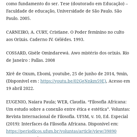
como fundamento do ser. Tese (doutorado em Educação) –
Faculdade de educação, Universidade de São Paulo. São
Paulo. 2005.
CARNEIRO, A. CURY, Cristiane. O Poder feminino no culto
aos Orixás. Caderno IV. Gélédes. 1993.
COSSARD, Gisèle Omindarewá. Awo mistério dos orixás. Rio
de Janeiro : Pallas. 2008
Xirê de Oxum, Ebomi, youtube, 25 de junho de 2014, 9min,
(Disponível em :
https://youtu.be/02GgNnkm59E)
, Acesso em
19 abril 2022.
EUGENIO, Naiara Paula; WER, Claudia. “Filosofia Africana:
Um estudo sobre a conexão entre ética e estética”. Voluntas:
Revista Internacional de Filosofia. UFSM, v. 10, Ed. Especial
(2019): Interfaces da Filosofia Africana. Disponivel em:
https://periodicos.ufsm.br/voluntas/article/view/39890