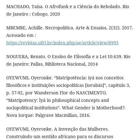
MACHADO, Taisa. O Afrofunk e a Ciência do Rebolado. Rio
de Janeiro : Cobogo. 2020
MBEMBE, Achille. Necropolítica. Arte & Ensaios, 2(32). 2017.
Acessado em :
https://revistas.ufrj.br/index.php/ae/article/view/8993
NOGUERA, Renato. O Ensino de Filosofia e a Lei 10.639. Rio
de Janeiro: Pallas, Biblioteca Nacional, 2014
OYEWUMI, Oyeronke. “Matripotência: ìyá nos conceitos
filosóficos e instituições sociopolíticas [iorubás]”, capítulo 3,
p. 57-92, por Wanderson Flor do NASCIMENTO.
“Matripotency: Ìyá in philosophical concepts and
sociopolitical institutions”. What Gender is Motherhood?.
Nova Iorque: Palgrave Macmillan, 2016.
OYEWUMI, Oyeronke. A Invenção das Mulheres.
Construindo um sentido africano para os discursos