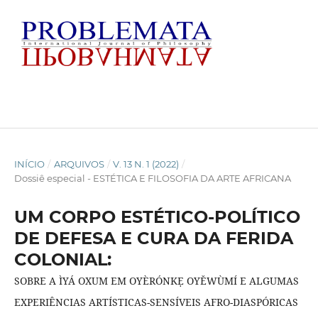
INÍCIO
/
ARQUIVOS
/
V. 13 N. 1 (2022)
/
Dossiê especial - ESTÉTICA E FILOSOFIA DA ARTE AFRICANA
UM CORPO ESTÉTICO-POLÍTICO
DE DEFESA E CURA DA FERIDA
COLONIAL:
SOBRE A ÌYÁ OXUM EM OYÈRÓNKẸ OYĚWÙMÍ E ALGUMAS
EXPERIÊNCIAS ARTÍSTICAS-SENSÍVEIS AFRO-DIASPÓRICAS