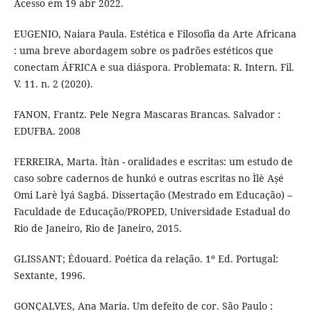
Acesso em 19 abr 2022.
EUGENIO, Naiara Paula. Estética e Filosofia da Arte Africana
: uma breve abordagem sobre os padrões estéticos que
conectam ÁFRICA e sua diáspora. Problemata: R. Intern. Fil.
V. 11. n. 2 (2020).
FANON, Frantz. Pele Negra Mascaras Brancas. Salvador :
EDUFBA. 2008
FERREIRA, Marta. Ìtàn - oralidades e escritas: um estudo de
caso sobre cadernos de hunkó e outras escritas no Ìlè Aṣé
Omi Larè Ìyá Sagbá. Dissertação (Mestrado em Educação) –
Faculdade de Educação/PROPED, Universidade Estadual do
Rio de Janeiro, Rio de Janeiro, 2015.
GLISSANT; Édouard. Poética da relação. 1º Ed. Portugal:
Sextante, 1996.
GONÇALVES, Ana Maria. Um defeito de cor. São Paulo :