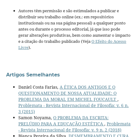
Autores têm permissão e são estimulados a publicar e
distribuir seu trabalho online (ex.: em repositórios
institucionais ou na sua página pessoal) a qualquer ponto
antes ou durante o processo editorial, já que isso pode
gerar alterações produtivas, bem como aumentar o impacto
e a citação do trabalho publicado (Veja
O Efeito do Acesso
Livre
).
Artigos Semelhantes
Daniel Costa Farias,
A ÉTICA DOS ANTIGOS E O
QUESTIONAMENTO DE NOSSA ATUALIDADE: O
PROBLEMA DA MORAL EM MICHEL FOUCAULT
,
Problemata - Revista Internacional de Filosofia: v. 6 n.
3 (2015)
Samon Noyama,
O PROBLEMA DA ESCRITA:
PRELÚDIO PARA A EDUCAÇÃO ESTÉTICA
,
Problemata
- Revista Internacional de Filosofia: v. 9 n. 2 (2018)
Bianca Pereira da Silva,
DESMEMBRAMENTO E CURA