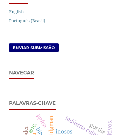
English
Português (Brasil)
ENVIAR SUBMISSÃO
NAVEGAR
PALAVRAS-CHAVE
ppfen
indústria cultural
goethe
arte.
bíblia
idosos