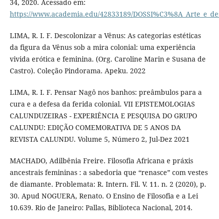
34, 2020. Acessado em:
https://www.academia.edu/42833189/DOSSI%C3%8A_Arte_e_
LIMA, R. I. F. Descolonizar a Vênus: As categorias estéticas
da figura da Vênus sob a mira colonial: uma experiência
vivida erótica e feminina. (Org. Caroline Marin e Susana de
Castro). Coleção Pindorama. Apeku. 2022
LIMA, R. I. F. Pensar Nagô nos banhos: preâmbulos para a
cura e a defesa da ferida colonial. VII EPISTEMOLOGIAS
CALUNDUZEIRAS - EXPERIÊNCIA E PESQUISA DO GRUPO
CALUNDU: EDIÇÃO COMEMORATIVA DE 5 ANOS DA
REVISTA CALUNDU. Volume 5, Número 2, Jul-Dez 2021
MACHADO, Adilbênia Freire. Filosofia Africana e práxis
ancestrais femininas : a sabedoria que “renasce” com vestes
de diamante. Problemata: R. Intern. Fil. V. 11. n. 2 (2020), p.
30. Apud NOGUERA, Renato. O Ensino de Filosofia e a Lei
10.639. Rio de Janeiro: Pallas, Biblioteca Nacional, 2014.