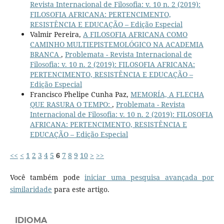
Revista Internacional de Filosofia: v. 10 n. 2 (2019):
FILOSOFIA AFRICANA: PERTENCIMENTO,
RESISTÊNCIA E EDUCAÇÃO – Edição Especial
Valmir Pereira,
A FILOSOFIA AFRICANA COMO
CAMINHO MULTIEPISTEMOLÓGICO NA ACADEMIA
BRANCA
,
Problemata - Revista Internacional de
Filosofia: v. 10 n. 2 (2019): FILOSOFIA AFRICANA:
PERTENCIMENTO, RESISTÊNCIA E EDUCAÇÃO –
Edição Especial
Francisco Phelipe Cunha Paz,
MEMORÍA, A FLECHA
QUE RASURA O TEMPO:
,
Problemata - Revista
Internacional de Filosofia: v. 10 n. 2 (2019): FILOSOFIA
AFRICANA: PERTENCIMENTO, RESISTÊNCIA E
EDUCAÇÃO – Edição Especial
<<
<
1
2
3
4
5
6
7
8
9
10
>
>>
Você também pode
iniciar uma pesquisa avançada por
similaridade
para este artigo.
IDIOMA