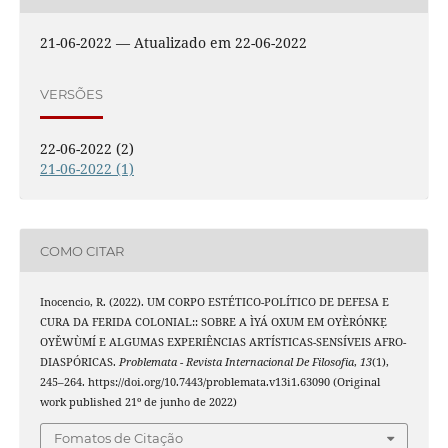
21-06-2022 — Atualizado em 22-06-2022
VERSÕES
22-06-2022 (2)
21-06-2022 (1)
COMO CITAR
Inocencio, R. (2022). UM CORPO ESTÉTICO-POLÍTICO DE DEFESA E
CURA DA FERIDA COLONIAL:: SOBRE A ÌYÁ OXUM EM OYÈRÓNKẸ
OYĚWÙMÍ E ALGUMAS EXPERIÊNCIAS ARTÍSTICAS-SENSÍVEIS AFRO-
DIASPÓRICAS.
Problemata - Revista Internacional De Filosofia
,
13
(1),
245–264. https://doi.org/10.7443/problemata.v13i1.63090 (Original
work published 21º de junho de 2022)
Fomatos de Citação