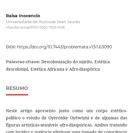
Raisa Inocencio
Universidade de Toulouse Jean Jaurès
https://orcid.org/0000-0002-7520-5436
DOI:
https://doi.org/10.7443/problemata.v13i1.63090
Descolonização do sujeito, Estética
Palavras-chave:
descolonial, Estética Africana e Afro-diaspórica
RESUMO
Neste artigo apresento junto como um corpo estético-
político o estudo de Oyèrónkẹ Oyěwùmí e de algumas das
figuras artísticas-sensíveis afro-diaspóricas. Ambos tratando
com lucidez e potência efetivam uma tomada de consciência