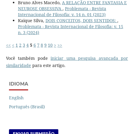
Bruno Alves Macedo,
A RELAÇÃO ENTRE FANTASIA E
NEUROSE OBSESSIVA
,
Problemata - Revista
Internacional de Filosofia: v. 14 n. 01 (2023)
Kaique Silva,
DOIS CONCEITOS, DOIS SENTIDOS:
,
Problemata - Revista Internacional de Filosofia: v. 15
n. 3 (2024)
<<
<
1
2
3
4
5
6
7
8
9
10
>
>>
Você também pode
iniciar uma pesquisa avançada por
similaridade
para este artigo.
IDIOMA
English
Português (Brasil)
ENVIAR SUBMISSÃO