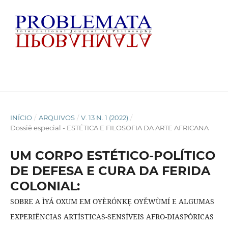
INÍCIO
/
ARQUIVOS
/
V. 13 N. 1 (2022)
/
Dossiê especial - ESTÉTICA E FILOSOFIA DA ARTE AFRICANA
UM CORPO ESTÉTICO-POLÍTICO
DE DEFESA E CURA DA FERIDA
COLONIAL:
SOBRE A ÌYÁ OXUM EM OYÈRÓNKẸ OYĚWÙMÍ E ALGUMAS
EXPERIÊNCIAS ARTÍSTICAS-SENSÍVEIS AFRO-DIASPÓRICAS