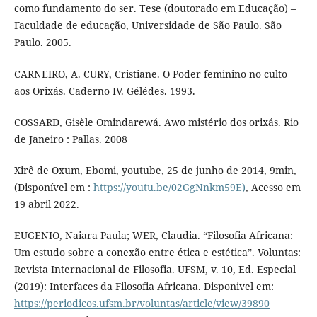
como fundamento do ser. Tese (doutorado em Educação) –
Faculdade de educação, Universidade de São Paulo. São
Paulo. 2005.
CARNEIRO, A. CURY, Cristiane. O Poder feminino no culto
aos Orixás. Caderno IV. Gélédes. 1993.
COSSARD, Gisèle Omindarewá. Awo mistério dos orixás. Rio
de Janeiro : Pallas. 2008
Xirê de Oxum, Ebomi, youtube, 25 de junho de 2014, 9min,
(Disponível em :
https://youtu.be/02GgNnkm59E)
, Acesso em
19 abril 2022.
EUGENIO, Naiara Paula; WER, Claudia. “Filosofia Africana:
Um estudo sobre a conexão entre ética e estética”. Voluntas:
Revista Internacional de Filosofia. UFSM, v. 10, Ed. Especial
(2019): Interfaces da Filosofia Africana. Disponivel em:
https://periodicos.ufsm.br/voluntas/article/view/39890