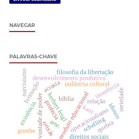
NAVEGAR
PALAVRAS-CHAVE
narcisismo
filosofia da libertação
desenvolvimento produtivo
acrasia
formação
imanência
indústria cultural
seriedade
produto educacional
herbert feigl
vontade de poder
bíblia
relação
profecia
existência.
idosos
kant
operacionalismo
schelling
arte.
quebra
orixás
goethe
direitos sociais