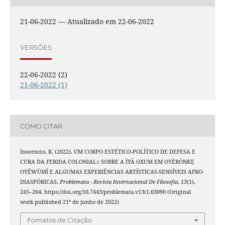
21-06-2022 — Atualizado em 22-06-2022
VERSÕES
22-06-2022 (2)
21-06-2022 (1)
COMO CITAR
Inocencio, R. (2022). UM CORPO ESTÉTICO-POLÍTICO DE DEFESA E
CURA DA FERIDA COLONIAL:: SOBRE A ÌYÁ OXUM EM OYÈRÓNKẸ
OYĚWÙMÍ E ALGUMAS EXPERIÊNCIAS ARTÍSTICAS-SENSÍVEIS AFRO-
DIASPÓRICAS.
Problemata - Revista Internacional De Filosofia
,
13
(1),
245–264. https://doi.org/10.7443/problemata.v13i1.63090 (Original
work published 21º de junho de 2022)
Fomatos de Citação