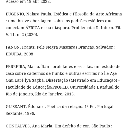
Acesso em 19 abr 2022.
EUGENIO, Naiara Paula. Estética e Filosofia da Arte Africana
: uma breve abordagem sobre os padrões estéticos que
conectam ÁFRICA e sua diáspora. Problemata: R. Intern. Fil.
V. 11. n. 2 (2020).
FANON, Frantz. Pele Negra Mascaras Brancas. Salvador :
EDUFBA. 2008
FERREIRA, Marta. Ìtàn - oralidades e escritas: um estudo de
caso sobre cadernos de hunkó e outras escritas no Ìlè Aṣé
Omi Larè Ìyá Sagbá. Dissertação (Mestrado em Educação) –
Faculdade de Educação/PROPED, Universidade Estadual do
Rio de Janeiro, Rio de Janeiro, 2015.
GLISSANT; Édouard. Poética da relação. 1º Ed. Portugal:
Sextante, 1996.
GONÇALVES, Ana Maria. Um defeito de cor. São Paulo :