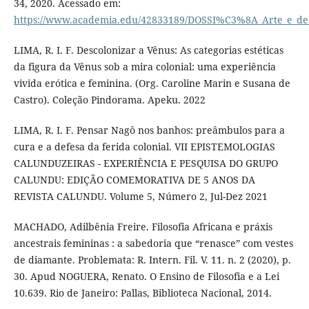
34, 2020. Acessado em:
https://www.academia.edu/42833189/DOSSI%C3%8A_Arte_e_
LIMA, R. I. F. Descolonizar a Vênus: As categorias estéticas
da figura da Vênus sob a mira colonial: uma experiência
vivida erótica e feminina. (Org. Caroline Marin e Susana de
Castro). Coleção Pindorama. Apeku. 2022
LIMA, R. I. F. Pensar Nagô nos banhos: preâmbulos para a
cura e a defesa da ferida colonial. VII EPISTEMOLOGIAS
CALUNDUZEIRAS - EXPERIÊNCIA E PESQUISA DO GRUPO
CALUNDU: EDIÇÃO COMEMORATIVA DE 5 ANOS DA
REVISTA CALUNDU. Volume 5, Número 2, Jul-Dez 2021
MACHADO, Adilbênia Freire. Filosofia Africana e práxis
ancestrais femininas : a sabedoria que “renasce” com vestes
de diamante. Problemata: R. Intern. Fil. V. 11. n. 2 (2020), p.
30. Apud NOGUERA, Renato. O Ensino de Filosofia e a Lei
10.639. Rio de Janeiro: Pallas, Biblioteca Nacional, 2014.