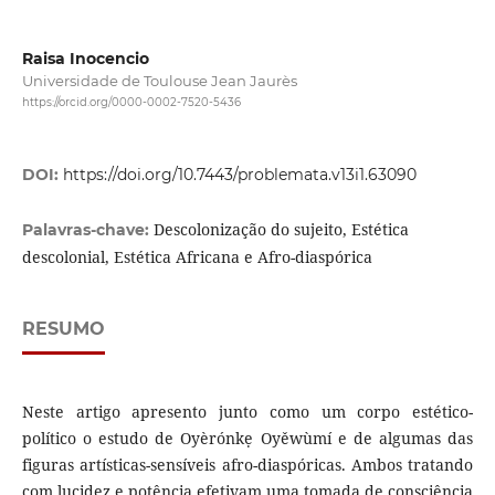
Raisa Inocencio
Universidade de Toulouse Jean Jaurès
https://orcid.org/0000-0002-7520-5436
DOI:
https://doi.org/10.7443/problemata.v13i1.63090
Descolonização do sujeito, Estética
Palavras-chave:
descolonial, Estética Africana e Afro-diaspórica
RESUMO
Neste artigo apresento junto como um corpo estético-
político o estudo de Oyèrónkẹ Oyěwùmí e de algumas das
figuras artísticas-sensíveis afro-diaspóricas. Ambos tratando
com lucidez e potência efetivam uma tomada de consciência