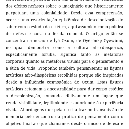
dos efeitos nefastos sobre o imaginário que historicamente
perpetuam uma colonialidade. Desde essa compreensão,
ocorre uma re-orientação epistêmica de descolonização do
saber com o estudo da estética, aqui assumido como política
de defesa e cura da ferida colonial. O artigo então se
concentra na noção de Ìyá Oxum, de Oyèrónkẹ Oyěwùmí,
no qual demonstra como a cultura afro-diaspórica,
especificamente Iorubá, significa tanto as metáforas
corporais quanto as metáforas visuais para o pensamento e
a ética de vida. Proponho também pensar/sentir as figuras
artísticas afro-diaspóricas escolhidas porque são inspiradas
desde a influência cosmogônica de Oxum. Estas figuras
artísticas retomam a ancestralidade para dar corpo estético
a descolonização, tomando efetivamente um lugar que
renda visibilidade, legitimidade e autoridade à experiência
vivida. Abordagens que pela escrita trazem transmissão de
memória pelo encontro da prática de pensamento com o
objetivo final ao que chamamos desde o início de defesa e