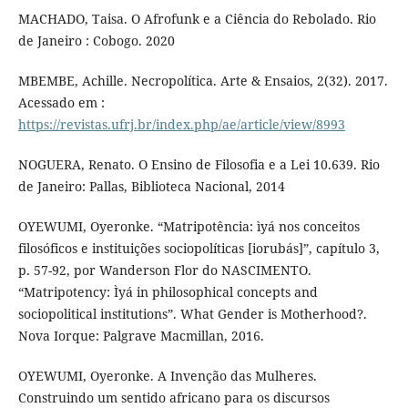
MACHADO, Taisa. O Afrofunk e a Ciência do Rebolado. Rio
de Janeiro : Cobogo. 2020
MBEMBE, Achille. Necropolítica. Arte & Ensaios, 2(32). 2017.
Acessado em :
https://revistas.ufrj.br/index.php/ae/article/view/8993
NOGUERA, Renato. O Ensino de Filosofia e a Lei 10.639. Rio
de Janeiro: Pallas, Biblioteca Nacional, 2014
OYEWUMI, Oyeronke. “Matripotência: ìyá nos conceitos
filosóficos e instituições sociopolíticas [iorubás]”, capítulo 3,
p. 57-92, por Wanderson Flor do NASCIMENTO.
“Matripotency: Ìyá in philosophical concepts and
sociopolitical institutions”. What Gender is Motherhood?.
Nova Iorque: Palgrave Macmillan, 2016.
OYEWUMI, Oyeronke. A Invenção das Mulheres.
Construindo um sentido africano para os discursos