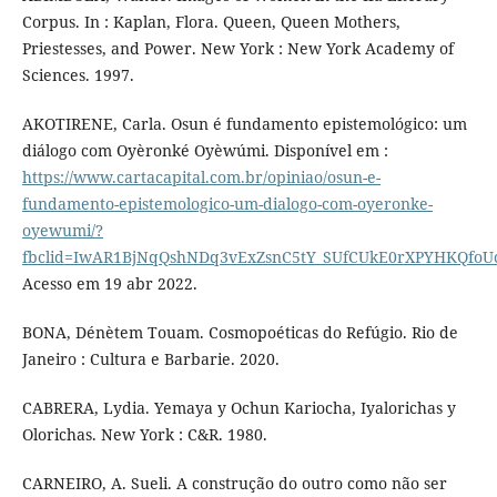
Corpus. In : Kaplan, Flora. Queen, Queen Mothers,
Priestesses, and Power. New York : New York Academy of
Sciences. 1997.
AKOTIRENE, Carla. Osun é fundamento epistemológico: um
diálogo com Oyèronké Oyèwúmi. Disponível em :
https://www.cartacapital.com.br/opiniao/osun-e-
fundamento-epistemologico-um-dialogo-com-oyeronke-
oyewumi/?
fbclid=IwAR1BjNqQshNDq3vExZsnC5tY_SUfCUkE0rXPYHKQfoUc
Acesso em 19 abr 2022.
BONA, Dénètem Touam. Cosmopoéticas do Refúgio. Rio de
Janeiro : Cultura e Barbarie. 2020.
CABRERA, Lydia. Yemaya y Ochun Kariocha, Iyalorichas y
Olorichas. New York : C&R. 1980.
CARNEIRO, A. Sueli. A construção do outro como não ser