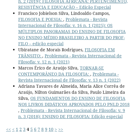
n. 2 (2019): FILOSOFIA AFRICANA: PERTENCIMENTO,
RESISTÊNCIA E EDUCAÇÃO – Edição Especial
Francisco Jobielson Silva, Lindoaldo Campos,
FILOSOFIA E POESIA:
,
Problemata - Revista
Internacional de Filosofia: v. 16 n. 1 (2025): OS
MÚLTIPLOS PANORAMAS DO ENSINO DE FILOSOFIA
NO ENSINO MÉDIO BRASILEIRO A PARTIR DO PROF-
FILO – edição especial
Ubiratane de Morais Rodrigues,
FILOSOFIA EM
TRÂNSITO:
,
Problemata - Revista Internacional de
Filosofia: v. 12 n. 1 (2021)
Marcos Érico de Araújo Silva,
TORNAR-SE
CONTEMPORÂNEO DA FILOSOFIA:
,
Problemata -
Revista Internacional de Filosofia: v. 13 n. 1 (2022)
Adriana Tavares de Almeida, Maria Alice Corrêa de
Araújo, Nilton Guimarães da Silva, Paulo Limeira da
Silva,
OS FUNDAMENTOS DO ENSINO DE FILOSOFIA
NOS LIVROS DIDÁTICOS APROVADOS PELO PNLD 2018
,
Problemata - Revista Internacional de Filosofia: v. 9
n. 3 (2018): ENSINO DE FILOSOFIA: Edição especial
<<
<
1
2
3
4
5
6
7
8
9
10
>
>>