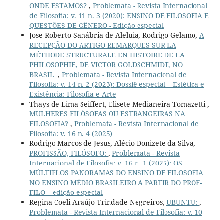
ONDE ESTAMOS?
,
Problemata - Revista Internacional
de Filosofia: v. 11 n. 3 (2020): ENSINO DE FILOSOFIA E
QUESTÕES DE GÊNERO - Edição especial
Jose Roberto Sanábria de Aleluia, Rodrigo Gelamo,
A
RECEPÇÃO DO ARTIGO REMARQUES SUR LA
MÉTHODE STRUCTURALE EN HISTOIRE DE LA
PHILOSOPHIE, DE VICTOR GOLDSCHMIDT, NO
BRASIL:
,
Problemata - Revista Internacional de
Filosofia: v. 14 n. 2 (2023): Dossiê especial – Estética e
Existência: Filosofia e Arte
Thays de Lima Seiffert, Elisete Medianeira Tomazetti ,
MULHERES FILÓSOFAS OU ESTRANGEIRAS NA
FILOSOFIA?
,
Problemata - Revista Internacional de
Filosofia: v. 16 n. 4 (2025)
Rodrigo Marcos de Jesus, Alécio Donizete da Silva,
PROFISSÃO, FILÓSOFO:
,
Problemata - Revista
Internacional de Filosofia: v. 16 n. 1 (2025): OS
MÚLTIPLOS PANORAMAS DO ENSINO DE FILOSOFIA
NO ENSINO MÉDIO BRASILEIRO A PARTIR DO PROF-
FILO – edição especial
Regina Coeli Araújo Trindade Negreiros,
UBUNTU:
,
Problemata - Revista Internacional de Filosofia: v. 10