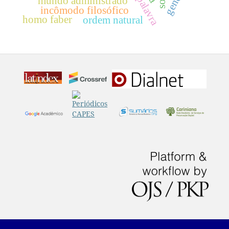
palavra
mundo administrado
incômodo filosófico
homo faber
ordem natural