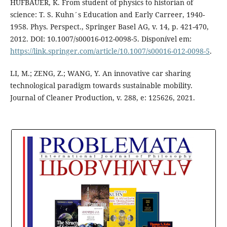
HUFBAUER, K. From student of physics to historian of
science: T. S. Kuhn´s Education and Early Carreer, 1940-
1958. Phys. Perspect., Springer Basel AG, v. 14, p. 421-470,
2012. DOI: 10.1007/s00016-012-0098-5. Disponível em:
https://link.springer.com/article/10.1007/s00016-012-0098-5
.
LI, M.; ZENG, Z.; WANG, Y. An innovative car sharing
technological paradigm towards sustainable mobility.
Journal of Cleaner Production, v. 288, e: 125626, 2021.