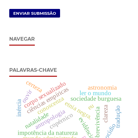
ENVIAR SUBMISSÃO
NAVEGAR
PALAVRAS-CHAVE
certeza
corpo sexualizado
astronomia
ciências empíricas
ouvir
ler o mundo
conoscenza
sociedade burguesa
inércia
etnia negra.
eu
clareza
tradução
sobrevivência
antropologia
natalidade
copérnico
evidência
genocídio
impotência da natureza