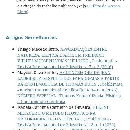
gerar alterações produtivas, bem como aumentar o impacto
e a citação do trabalho publicado (Veja
O Efeito do Acesso
Livre
).
Artigos Semelhantes
Thiago Macedo Brito,
APROXIMAÇÕES ENTRE
NATUREZA, CIÊNCIA E ARTE EM FRIEDRICH
WILHELM JOSEPH VON SCHELLING
,
Problemata -
Revista Internacional de Filosofia: v. 7 n. 2 (2016)
Maycon Silva Santos,
AS CONCEPÇÕES DE JEAN
LADRIÈRE A RESPEITO DOS PARADIGMAS A PARTIR
DA EPISTEMOLOGIA DE THOMAS KUHN
,
Problemata
- Revista Internacional de Filosofia: v. 14 n. 4 (2023):
NÚMERO ESPECIAL - Thomas Kuhn: Ciência, História
e Comunidade Científica
Isabela Carolina Carneiro de Oliveira,
HÉLÈNE
METZGER E O MÉTODO FILOSÓFICO NA
HISTORIOGRAFIA DAS CIÊNCIAS:
,
Problemata -
Revista Internacional de Filosofia: v. 13 n. 1 (2022)