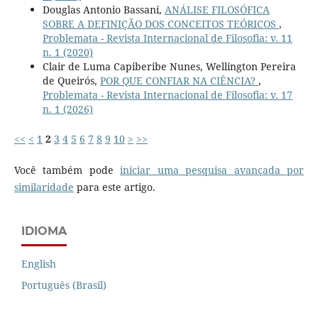
Douglas Antonio Bassani,
ANÁLISE FILOSÓFICA
SOBRE A DEFINIÇÃO DOS CONCEITOS TEÓRICOS
,
Problemata - Revista Internacional de Filosofia: v. 11
n. 1 (2020)
Clair de Luma Capiberibe Nunes, Wellington Pereira
de Queirós,
POR QUE CONFIAR NA CIÊNCIA?
,
Problemata - Revista Internacional de Filosofia: v. 17
n. 1 (2026)
<<
<
1
2
3
4
5
6
7
8
9
10
>
>>
Você também pode
iniciar uma pesquisa avançada por
similaridade
para este artigo.
IDIOMA
English
Português (Brasil)