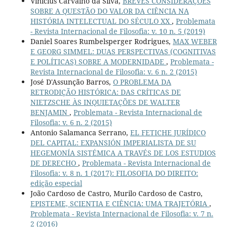
Vinícius Carvalho da Silva,
BREVES CONSIDERAÇÕES
SOBRE A QUESTÃO DO VALOR DA CIÊNCIA NA
HISTÓRIA INTELECTUAL DO SÉCULO XX
,
Problemata
- Revista Internacional de Filosofia: v. 10 n. 5 (2019)
Daniel Soares Rumbelsperger Rodrigues,
MAX WEBER
E GEORG SIMMEL: DUAS PERSPECTIVAS (COGNITIVAS
E POLÍTICAS) SOBRE A MODERNIDADE
,
Problemata -
Revista Internacional de Filosofia: v. 6 n. 2 (2015)
José D'Assunção Barros,
O PROBLEMA DA
RETRODIÇÃO HISTÓRICA: DAS CRÍTICAS DE
NIETZSCHE ÀS INQUIETAÇÕES DE WALTER
BENJAMIN
,
Problemata - Revista Internacional de
Filosofia: v. 6 n. 2 (2015)
Antonio Salamanca Serrano,
EL FETICHE JURÍDICO
DEL CAPITAL: EXPANSIÓN IMPERIALISTA DE SU
HEGEMONÍA SISTÉMICA A TRAVÉS DE LOS ESTUDIOS
DE DERECHO
,
Problemata - Revista Internacional de
Filosofia: v. 8 n. 1 (2017): FILOSOFIA DO DIREITO:
edição especial
João Cardoso de Castro, Murilo Cardoso de Castro,
EPISTEME, SCIENTIA E CIÊNCIA: UMA TRAJETÓRIA
,
Problemata - Revista Internacional de Filosofia: v. 7 n.
2 (2016)