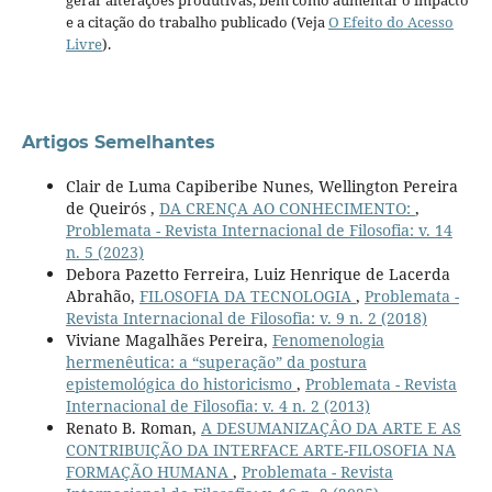
gerar alterações produtivas, bem como aumentar o impacto
e a citação do trabalho publicado (Veja
O Efeito do Acesso
Livre
).
Artigos Semelhantes
Clair de Luma Capiberibe Nunes, Wellington Pereira
de Queirós ,
DA CRENÇA AO CONHECIMENTO:
,
Problemata - Revista Internacional de Filosofia: v. 14
n. 5 (2023)
Debora Pazetto Ferreira, Luiz Henrique de Lacerda
Abrahão,
FILOSOFIA DA TECNOLOGIA
,
Problemata -
Revista Internacional de Filosofia: v. 9 n. 2 (2018)
Viviane Magalhães Pereira,
Fenomenologia
hermenêutica: a “superação” da postura
epistemológica do historicismo
,
Problemata - Revista
Internacional de Filosofia: v. 4 n. 2 (2013)
Renato B. Roman,
A DESUMANIZAÇÂO DA ARTE E AS
CONTRIBUIÇÃO DA INTERFACE ARTE-FILOSOFIA NA
FORMAÇÃO HUMANA
,
Problemata - Revista