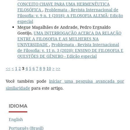
CONCEITO CHAVE PARA UMA HERMENÊUTICA
FILOSÓFICA
,
Problemata - Revista Internacional de
Filosofia: v. 9 n. 1 (2018): A FILOSOFIA ALEMÃ: Edição
especial
Megue Magalhães de Andrade, Pedro Ergnaldo
Gontijo,
UMA INTERROGAÇÃO ACERCA DA RELAÇÃO
ENTRE A FILOSOFIA E AS MULHERES NA
UNIVERSIDADE
,
Problemata - Revista Internacional
de Filosofia: v. 11 n. 3 (2020): ENSINO DE FILOSOFIA E
QUESTÕES DE GÊNERO - Edição especial
<<
<
1
2
3
4
5
6
7
8
9
10
>
>>
Você também pode
iniciar uma pesquisa avançada por
similaridade
para este artigo.
IDIOMA
English
Português (Brasil)