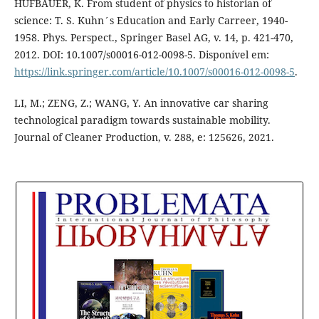
HUFBAUER, K. From student of physics to historian of
science: T. S. Kuhn´s Education and Early Carreer, 1940-
1958. Phys. Perspect., Springer Basel AG, v. 14, p. 421-470,
2012. DOI: 10.1007/s00016-012-0098-5. Disponível em:
https://link.springer.com/article/10.1007/s00016-012-0098-5
.
LI, M.; ZENG, Z.; WANG, Y. An innovative car sharing
technological paradigm towards sustainable mobility.
Journal of Cleaner Production, v. 288, e: 125626, 2021.