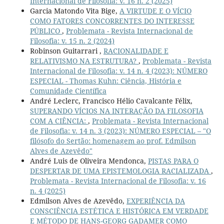
Internacional de Filosofia: v. 16 n. 2 (2025)
Garcia Matondo Vita Bige,
A VIRTUDE E O VÍCIO
COMO FATORES CONCORRENTES DO INTERESSE
PÚBLICO
,
Problemata - Revista Internacional de
Filosofia: v. 15 n. 2 (2024)
Robinson Guitarrari ,
RACIONALIDADE E
RELATIVISMO NA ESTRUTURA?
,
Problemata - Revista
Internacional de Filosofia: v. 14 n. 4 (2023): NÚMERO
ESPECIAL - Thomas Kuhn: Ciência, História e
Comunidade Científica
André Leclerc, Francisco Hélio Cavalcante Félix,
SUPERANDO VÍCIOS NA INTERAÇÃO DA FILOSOFIA
COM A CIÊNCIA:
,
Problemata - Revista Internacional
de Filosofia: v. 14 n. 3 (2023): NÚMERO ESPECIAL – "O
filósofo do Sertão: homenagem ao prof. Edmilson
Alves de Azevêdo"
André Luis de Oliveira Mendonca,
PISTAS PARA O
DESPERTAR DE UMA EPISTEMOLOGIA RACIALIZADA
,
Problemata - Revista Internacional de Filosofia: v. 16
n. 4 (2025)
Edmilson Alves de Azevêdo,
EXPERIÊNCIA DA
CONSCIÊNCIA ESTÉTICA E HISTÓRICA EM VERDADE
E MÉTODO DE HANS-GEORG GADAMER COMO