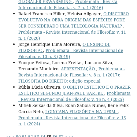
GLOBALER ERWÄRMUNG
,
Problemata - Revista
Internacional de Filosofia: v. 7 n. 1 (2016)
Rafael Francisco Hiller, Heloisa Allgayer,
O DISCURSO
EVOLUTIVO NA OBRA ORIGEM DAS ESPÉCIES PODE
SER CONSIDERADO UMA TELEOLOGIA NATURAL?
,
Problemata - Revista Internacional de Filosofia: v. 11
n. 1 (2020)
Jorge Henrique Lima Moreira,
O ENSINO DE
FILOSOFIA:
,
Problemata - Revista Internacional de
Filosofia: v. 10 n. 5 (2019)
Enoque Feitosa, Lorena Freitas, Luciano Silva,
Fernando Monteiro,
APRESENTAÇÃO
,
Problemata -
Revista Internacional de Filosofia: v. 8 n. 1 (2017):
FILOSOFIA DO DIREITO: edição especial
Rúbia Lúcia Oliveira,
O OBJETO ESTÉTICO E O PRAZER
ESTÉTICO SEGUNDO JEAN-PAUL SARTRE
,
Problemata
- Revista Internacional de Filosofia: v. 16 n. 4 (2025)
Mitieli Seixas da Silva, Ruan Saboia Nunes, René Félix
Garcia Neto,
I GINCANA FILOSÓFICA NA UFSM:
,
Problemata - Revista Internacional de Filosofia: v. 15
n. 1 (2024)
<<
<
50
51
52
53
54
55
56
57
>
>>