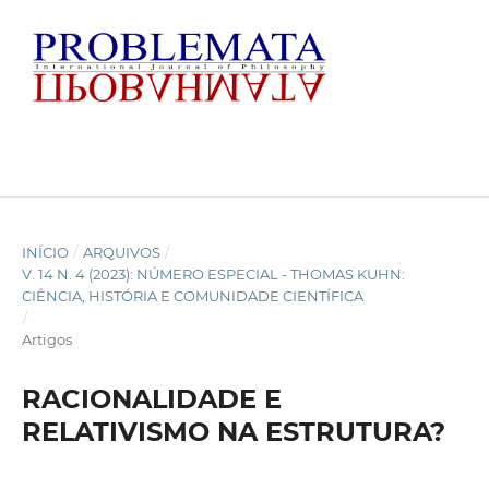
INÍCIO
/
ARQUIVOS
/
V. 14 N. 4 (2023): NÚMERO ESPECIAL - THOMAS KUHN:
CIÊNCIA, HISTÓRIA E COMUNIDADE CIENTÍFICA
/
Artigos
RACIONALIDADE E
RELATIVISMO NA ESTRUTURA?