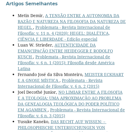
Artigos Semelhantes
Metin Demir,
A TENSÃO ENTRE A AUTONOMIA DA
RAZÃO E NATUREZA NA FILOSOFIA DA NATUREZA DE
HEGEL
,
Problemata - Revista Internacional de
Filosofia: v. 11 n. 4 (2020): HEGEL: DIALÉTICA,
CIÊNCIA E LIBERDADE - Edição especial
Luan W. Strieder,
AUTENTICIDADE DA
EMANCIPAÇÃO ENTRE HEIDEGGER E RODOLFO
KUSCH
,
Problemata - Revista Internacional de
Filosofia: v. 6 n. 1 (2015): Filosofia desde América
Latina
Fernando José da Silva Monteiro,
MEISTER ECKHART
E A GNOSE MÍSTICA
,
Problemata - Revista
Internacional de Filosofia: v. 6 n. 2 (2015)
Joel Decothé Junior,
NO LIMIAR ENTRE A FILOSOFIA
E A TEOLOGIA: UMA APROXIMAÇÃO AO PROBLEMA
DA GENEALOGIA TEOLÓGICA DO PODER POLÍTICO
EM AGAMBEN
,
Problemata - Revista Internacional de
Filosofia: v. 6 n. 3 (2015)
Yusuke Kaneko,
DAS RECHT AUF WISSEN:－
PHILOSOPHISCHE UNTERSUCHUNGEN VON