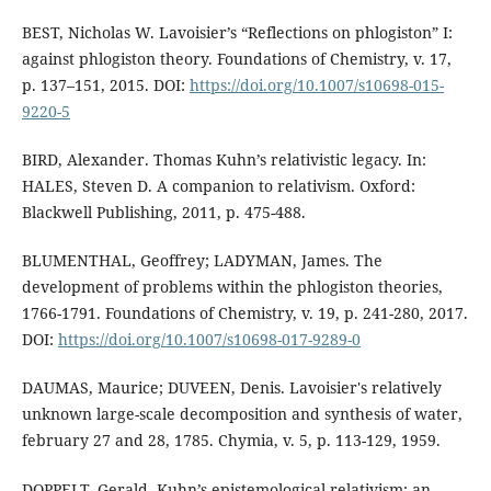
BEST, Nicholas W. Lavoisier’s “Reflections on phlogiston” I:
against phlogiston theory. Foundations of Chemistry, v. 17,
p. 137–151, 2015. DOI:
https://doi.org/10.1007/s10698-015-
9220-5
BIRD, Alexander. Thomas Kuhn’s relativistic legacy. In:
HALES, Steven D. A companion to relativism. Oxford:
Blackwell Publishing, 2011, p. 475-488.
BLUMENTHAL, Geoffrey; LADYMAN, James. The
development of problems within the phlogiston theories,
1766-1791. Foundations of Chemistry, v. 19, p. 241-280, 2017.
DOI:
https://doi.org/10.1007/s10698-017-9289-0
DAUMAS, Maurice; DUVEEN, Denis. Lavoisier's relatively
unknown large-scale decomposition and synthesis of water,
february 27 and 28, 1785. Chymia, v. 5, p. 113-129, 1959.
DOPPELT, Gerald. Kuhn’s epistemological relativism: an